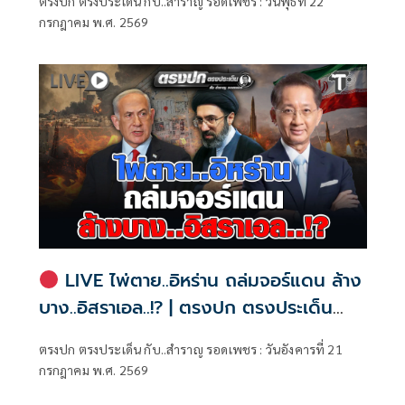
ตรงปก ตรงประเด็น กับ..สำราญ รอดเพชร : วันพุธที่ 22
กรกฎาคม พ.ศ. 2569
LIVE ไพ่ตาย..อิหร่าน ถล่มจอร์แดน ล้าง
บาง..อิสราเอล..!? | ตรงปก ตรงประเด็น
กับ..สำราญ รอดเพชร
ตรงปก ตรงประเด็น กับ..สำราญ รอดเพชร : วันอังคารที่ 21
กรกฎาคม พ.ศ. 2569