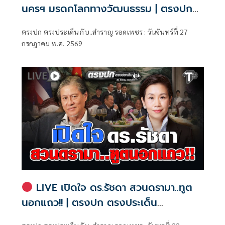
นครฯ มรดกโลกทางวัฒนธรรม | ตรงปก
ตรงประเด็น กับ..สำราญ รอดเพชร
ตรงปก ตรงประเด็น กับ..สำราญ รอดเพชร : วันจันทร์ที่ 27
กรกฎาคม พ.ศ. 2569
LIVE เปิดใจ ดร.รัชดา สวนดรามา..ทูต
นอกแถว!! | ตรงปก ตรงประเด็น
กับ..สำราญ รอดเพชร