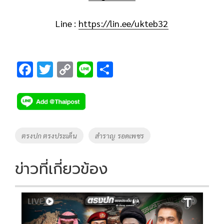
Line :
https://lin.ee/ukteb32
F
T
C
Li
S
ac
wi
o
n
h
e
tt
p
e
ar
b
er
y
e
o
Li
Tags
ตรงปก ตรงประเด็น
สำราญ รอดเพชร
o
n
k
k
ข่าวที่เกี่ยวข้อง