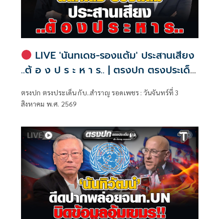
LIVE 'นันทเดช-รองแต้ม' ประสานเสียง
..ต้ อ ง ป ร ะ ห า ร.. | ตรงปก ตรงประเด็น
กับ..สำราญ รอดเพชร
ตรงปก ตรงประเด็น กับ..สำราญ รอดเพชร : วันจันทร์ที่ 3
สิงหาคม พ.ศ. 2569