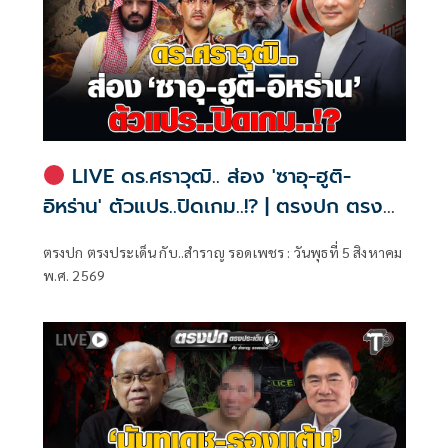
LIVE ดร.ศราวุฒิ.. ส่อง 'ซาอุ-ฮูติ-
อิหร่าน' ตัวแปร..ปิดเกม..!? | ตรงปก ตรง
ประเด็น กับ..สำราญ รอดเพชร
ตรงปก ตรงประเด็น กับ..สำราญ รอดเพชร : วันพุธที่ 5 สิงหาคม
พ.ศ. 2569