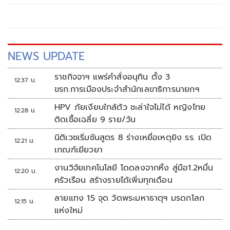
NEWS UPDATE
ราชกิจจาฯ แพร่คำสั่งอนุทิน ตั้ง 3
12:37 น.
ขรก.การเมืองประจำสำนักเลขาธิการนายกฯ
HPV ภัยเงียบใกล้ตัว ชะล่าใจไม่ได้ หญิงไทย
12:28 น.
ติดเชื้อเฉลี่ย 9 ราย/วัน
นิติเวชเริ่มชันสูตร 8 ร่างเหยื่อเหตุยิง รร. เปิด
12:21 น.
เกณฑ์เยียวยา
งานวิจัยเทคโนโลยี โดดลงจากหิ้ง สู่มือ1.2หมื่น
12:20 น.
ครัวเรือน สร้างรายได้เพิ่มทุกเดือน
ลายแทง 15 จุด วัดพระมหาธาตุฯ มรดกโลก
12:15 น.
แห่งใหม่