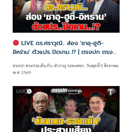
LIVE ดร.ศราวุฒิ.. ส่อง 'ซาอุ-ฮูติ-
อิหร่าน' ตัวแปร..ปิดเกม..!? | ตรงปก ตรง
ประเด็น กับ..สำราญ รอดเพชร
ตรงปก ตรงประเด็น กับ..สำราญ รอดเพชร : วันพุธที่ 5 สิงหาคม
พ.ศ. 2569