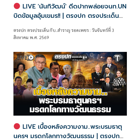
LIVE 'นันทิวัฒน์' ดีดปากพล่อยจนท.UN
บิดข้อมูลอุ้มเขมร!! | ตรงปก ตรงประเด็น
กับ..สำราญ รอดเพชร
ตรงปก ตรงประเด็น กับ..สำราญ รอดเพชร : วันจันทร์ที่ 3
สิงหาคม พ.ศ. 2569
LIVE เบื้องหลังความงาม..พระบรมธาตุ
นครฯ มรดกโลกทางวัฒนธรรม | ตรงปก