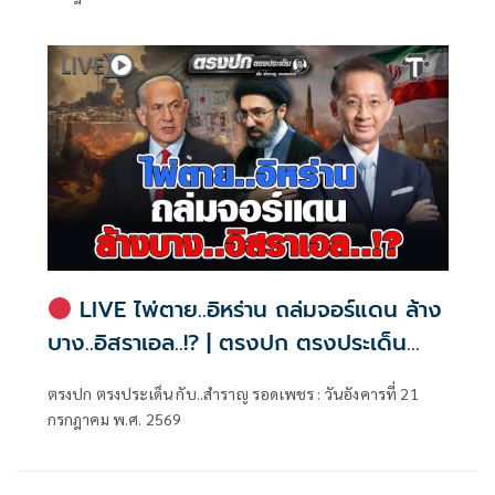
LIVE ไพ่ตาย..อิหร่าน ถล่มจอร์แดน ล้าง
บาง..อิสราเอล..!? | ตรงปก ตรงประเด็น
กับ..สำราญ รอดเพชร
ตรงปก ตรงประเด็น กับ..สำราญ รอดเพชร : วันอังคารที่ 21
กรกฎาคม พ.ศ. 2569