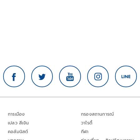
การเมือง
กรองสถานการณ์
เปลว สีเงิน
วาไรตี้
คอลัมนิสต์
กีฬา