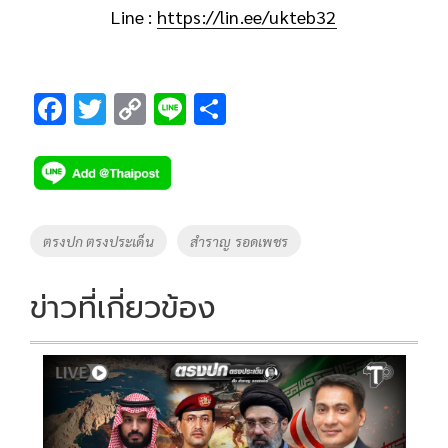
Line :
https://lin.ee/ukteb32
F
T
C
Li
S
ac
wi
o
n
h
e
tt
p
e
ar
b
er
y
e
o
Li
Tags
ตรงปก ตรงประเด็น
สำราญ รอดเพชร
o
n
k
k
ข่าวที่เกี่ยวข้อง