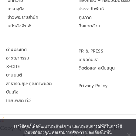
บทความ
ท่องเที่ยว – ศิลปวัฒนธรรม
เศรษฐกิจ
ประชาสัมพันธ์
ข่าวพระราชสำนัก
ภูมิภาค
หนังสือพิมพ์
สิ่งแวดล้อม
ต่างประเทศ
PR & PRESS
อาชญากรรม
เกี่ยวกับเรา
X-CITE
ติดต่อและ สนับสนุน
ยานยนต์
สาธารณสุข-คุณภาพชีวิต
Privacy Policy
บันเทิง
ไทยโพสต์ ทีวี
เราใช้คุกกี้เพื่อพัฒนาประสิทธิภาพ และประสบการณ์ที่ดีในการใช้
Copyright© thaipost.net, All rights reserved.,
เว็บไซต์ของคุณ คุณสามารถศึกษารายละเอียดได้ที่นี่