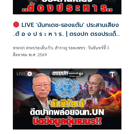
LIVE 'นันทเดช-รองแต้ม' ประสานเสียง
..ต้ อ ง ป ร ะ ห า ร.. | ตรงปก ตรงประเด็น
กับ..สำราญ รอดเพชร
ตรงปก ตรงประเด็น กับ..สำราญ รอดเพชร : วันจันทร์ที่ 3
สิงหาคม พ.ศ. 2569