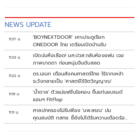
NEWS UPDATE
'BOYNEXTDOOR' เคาะประตูเรียก
11:37 น.
ONEDOOR ไทย เตรียมเปิดบ้านรับ
เปิดปมหึงเลือด! นศ.ปวส.กลับห้องแฟน เจอ
11:33 น.
ภาพบาดตา ก่อนหนุ่มจีนดับสลด
ดร.เอนก เตือนสังคมศาสตร์ไทย ไร้รากเหง้า
11:22 น.
ระวังกลายเป็น 'ศาสตร์ไร้จิตวิญญาณ'
'น้ำตาล' ตัวแม่แฟชั่นไอคอน ขึ้นแท่นแบรนด์
11:19 น.
แอมฯ FitFlop
ศาลปกครองไม่รับฟ้อง 'นพ.สรณ' ปม
11:11 น.
คุณสมบัติ กสทช. ชี้ยังไม่ได้รับความเดือดร้อน
เสียหาย