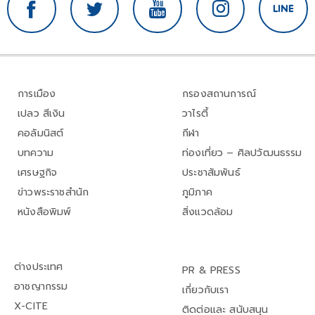
การเมือง
กรองสถานการณ์
เปลว สีเงิน
วาไรตี้
คอลัมนิสต์
กีฬา
บทความ
ท่องเที่ยว – ศิลปวัฒนธรรม
เศรษฐกิจ
ประชาสัมพันธ์
ข่าวพระราชสำนัก
ภูมิภาค
หนังสือพิมพ์
สิ่งแวดล้อม
ต่างประเทศ
PR & PRESS
อาชญากรรม
เกี่ยวกับเรา
X-CITE
ติดต่อและ สนับสนุน