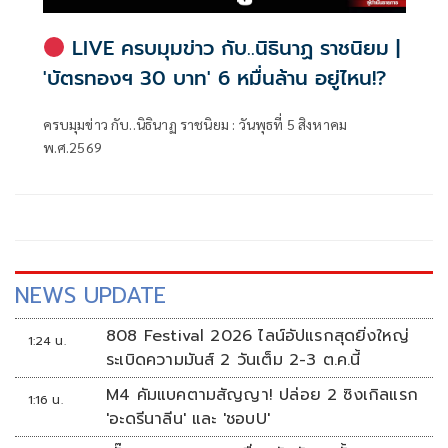
LIVE ครบมุมข่าว กับ..นิธินาฏ ราชนิยม |
'บัตรทองฯ 30 บาท' 6 หมื่นล้าน อยู่ไหน!?
ครบมุมข่าว กับ..นิธินาฏ ราชนิยม : วันพุธที่ 5 สิงหาคม
พ.ศ.2569
NEWS UPDATE
808 Festival 2026 ไลน์อัปแรกสุดยิ่งใหญ่
1:24 น.
ระเบิดความมันส์ 2 วันเต็ม 2-3 ต.ค.นี้
M4 คัมแบคตามสัญญา! ปล่อย 2 ซิงเกิลแรก
1:16 น.
'อะดรีนาลีน' และ 'ชอบU'