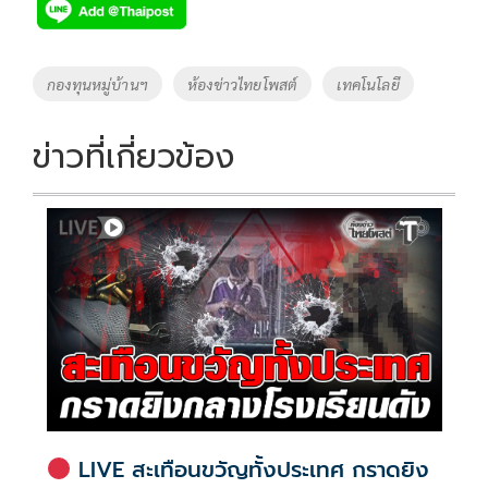
e
tt
p
e
ar
b
er
y
e
o
Li
Tags
กองทุนหมู่บ้านฯ
ห้องข่าวไทยโพสต์
เทคโนโลยี
o
n
k
k
ข่าวที่เกี่ยวข้อง
LIVE สะเทือนขวัญทั้งประเทศ กราดยิง