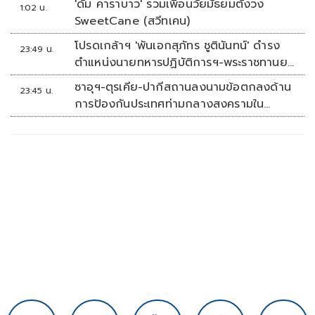
'ดั๊ม คาราบาว' รวมเพื่อนวัยมัธยมตั้งวง
1:02 น.
SweetCane (สวีทเคน)
โปรดเกล้าฯ 'พันเอกสุภัทร ชูตินันทน์' ดำรง
23:49 น.
ตำแหน่งนายทหารปฏิบัติการฯ-พระราชทานยศ
'พลตรี'
ซาอุฯ-ตุรเคีย-ปากีสถานลงนามข้อตกลงด้าน
23:45 น.
การป้องกันประเทศท่ามกลางสงครามใน
ภูมิภาค