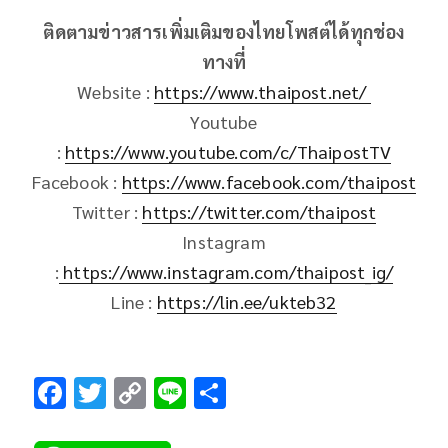
ติดตามข่าวสารเพิ่มเติมของไทยโพสต์ได้ทุกช่อง
ทางที่
Website :
https://www.thaipost.net/
Youtube
:
https://www.youtube.com/c/ThaipostTV
Facebook :
https://www.facebook.com/thaipost
Twitter :
https://twitter.com/thaipost
Instagram
:
https://www.instagram.com/thaipost_ig/
Line :
https://lin.ee/ukteb32
F
T
C
Li
S
ac
wi
o
n
h