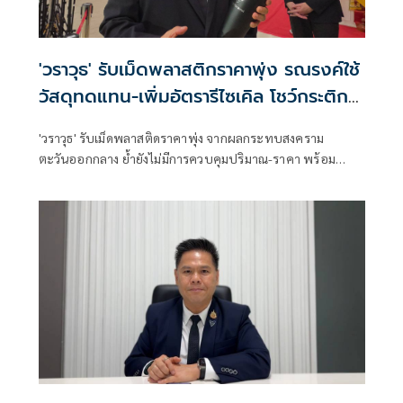
'วราวุธ' รับเม็ดพลาสติกราคาพุ่ง รณรงค์ใช้
วัสดุทดแทน-เพิ่มอัตรารีไซเคิล โชว์กระติก
น้ำพกพา
'วราวุธ' รับเม็ดพลาสติดราคาพุ่ง จากผลกระทบสงคราม
ตะวันออกกลาง ย้ำยังไม่มีการควบคุมปริมาณ-ราคา พร้อม
รณรงค์ลดใช้พลาสติก หันมาใช้วัสดุทดแทน-เพิ่มอัตรารีไซเคิล
ก่อนโชว์กระติกน้ำพกพาเป็นทางเลือก