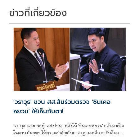
ข่าวที่เกี่ยวข้อง
'วราวุธ' ชวน สส.ส้มร่วมตรวจ 'ซินเคอ
หยวน' ให้เห็นกับตา!
'วราวุธ' แจงกระทู้ 'สส.ปชน.' หลังให้ 'ซินเคอหยวน' กลับมาเปิด
โรงงาน ยันอุตฯ ให้ความสำคัญกับมาตรฐานเหล็ก การันตีผล