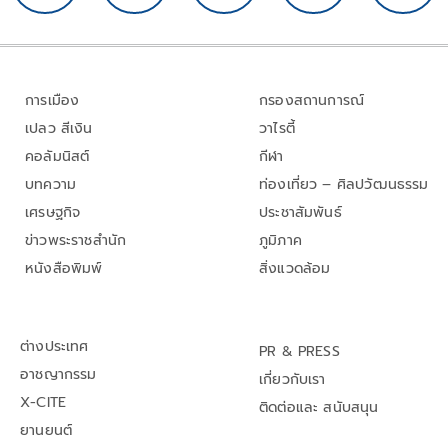
การเมือง
กรองสถานการณ์
เปลว สีเงิน
วาไรตี้
คอลัมนิสต์
กีฬา
บทความ
ท่องเที่ยว – ศิลปวัฒนธรรม
เศรษฐกิจ
ประชาสัมพันธ์
ข่าวพระราชสำนัก
ภูมิภาค
หนังสือพิมพ์
สิ่งแวดล้อม
ต่างประเทศ
PR & PRESS
อาชญากรรม
เกี่ยวกับเรา
X-CITE
ติดต่อและ สนับสนุน
ยานยนต์