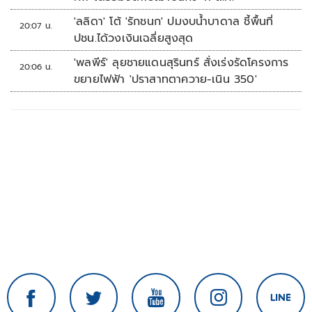
'ลลิดา' โต้ 'รักชนก' ปมงบน้ำบาดาล ชี้พื้นที่
20:07 น.
ปชน.ได้วงเงินเฉลี่ยสูงสุด
'พลพีร์' ลุยชายแดนสุรินทร์ สั่งเร่งรัดโครงการ
20:06 น.
ขยายไฟฟ้า 'ปราสาทตาควาย-เนิน 350'