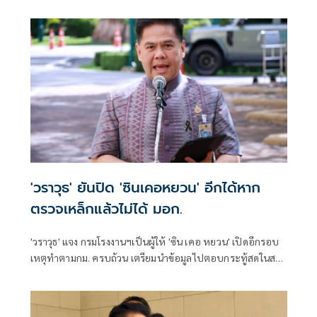
ตรวจสอบผ่านมาตรฐาน พร้อมชวน 'กฤช' บุกโรงงานร่วมตรวจ
สอบด้วยกัน
'วราวุธ' ยันปิด 'ซินเคอหยวน' อีกได้หาก
ตรวจเหล็กแล้วไม่ได้ มอก.
'วราวุธ' แจง กรมโรงงานฯเป็นผู้ให้ 'ซิน เคอ หยวน' เปิดอีกรอบ
เหตุทำตามกม. ครบถ้วน เตรียมนำข้อมูลไปตอบกระทู้สดในสภา
ระบุ หากสอบแล้วพบไม่ได้ มอก. สั่งปิดอีกได้