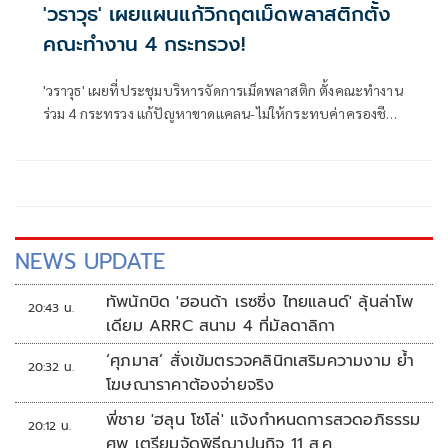
'วราวุธ' เผยแผนแก้วิกฤตเม็ดพลาสติกตั้ง
คณะทำงาน 4 กระทรวง!
'วราวุธ' เผยที่ประชุมบริหารจัดการเม็ดพลาสติก ตั้งคณะทำงาน
ร่วม 4 กระทรวง แก้ปัญหาขาดแคลน-ไม่ให้กระทบค่าครองชีพ-
ราคาสินค้า เล็งเพิ่มการใช้พลาสติกรีไซเคิล
NEWS UPDATE
ทัพนักบิด 'ฮอนด้า เรซซิ่ง ไทยแลนด์' ลุ้นล่าโพ
20:43 น.
เดียม ARRC สนาม 4 ที่มัลดาลิกา
‘ศุภมาส’ สั่งเข้มตรวจคลินิกเสริมความงาม ย้ำ
20:32 น.
โฆษณาราคาต้องจ่ายจริง
พี่ชาย 'ฮลุน โซโล่' แจ้งกำหนดการสวดอภิธรรม
20:12 น.
ศพ เตรียมจัดพิธีฌาปนกิจ 11 ส.ค.