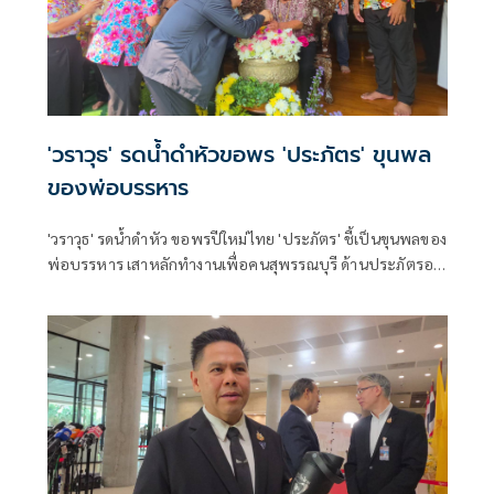
'วราวุธ' รดน้ำดำหัวขอพร 'ประภัตร' ขุนพล
ของพ่อบรรหาร
'วราวุธ' รดน้ำดำหัว ขอพรปีใหม่ไทย 'ประภัตร' ชี้เป็นขุนพลของ
พ่อบรรหาร เสาหลักทำงานเพื่อคนสุพรรณบุรี ด้านประภัตรอ
วยพรให้เจริญรุ่งเรือง