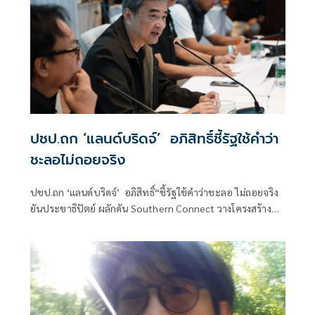
ปชป.ถก ‘แลน​ด์บริดจ์’​ อภิสิทธิ์​ชี้รัฐใช้คำว่า
ชะลอไม่ถอยจริง
ปชป.ถก ‘แลน​ด์บริดจ์’​ อภิสิทธิ์​“ชี้รัฐใช้คำว่าชะลอ ไม่ถอยจริง
ยันประชาธิปัตย์ ผลักดัน​ Southern Connect วางโครงสร้าง
พื้นฐานหลากหลายกว่าแลนด์บริดจ์​ เชื่อ​ ชาวบ้านได้ประโยชน์