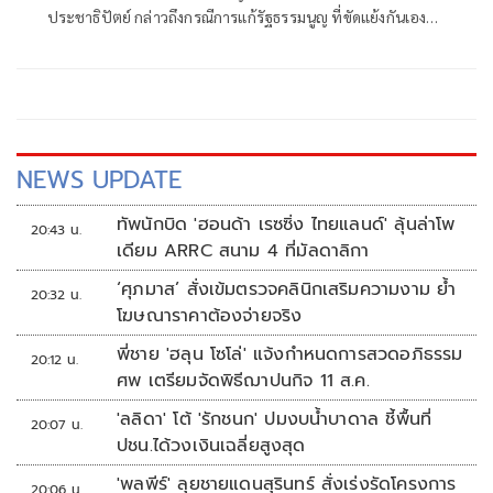
ประชาธิปัตย์ กล่าวถึงกรณีการแก้รัฐธรรมนูญ ที่ขัดแย้งกันเอง
ของพรรคร่วมรัฐบาลว่า ร่างแก้ไขของพรรคเพื่อไทยเท่าที่ตน
เห็น ก็เป็นร่างที่คล้ายคลึงกับที่เคยเสนอมาก่อนหน้านี้
NEWS UPDATE
ทัพนักบิด 'ฮอนด้า เรซซิ่ง ไทยแลนด์' ลุ้นล่าโพ
20:43 น.
เดียม ARRC สนาม 4 ที่มัลดาลิกา
‘ศุภมาส’ สั่งเข้มตรวจคลินิกเสริมความงาม ย้ำ
20:32 น.
โฆษณาราคาต้องจ่ายจริง
พี่ชาย 'ฮลุน โซโล่' แจ้งกำหนดการสวดอภิธรรม
20:12 น.
ศพ เตรียมจัดพิธีฌาปนกิจ 11 ส.ค.
'ลลิดา' โต้ 'รักชนก' ปมงบน้ำบาดาล ชี้พื้นที่
20:07 น.
ปชน.ได้วงเงินเฉลี่ยสูงสุด
'พลพีร์' ลุยชายแดนสุรินทร์ สั่งเร่งรัดโครงการ
20:06 น.