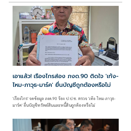
เอาแล้ว! เรืองไกรส่อง ภงด.90 ติดใจ 'เท้ง-
ไหม-ภาวุธ-มาร์ค' ยื่นบัญชีถูกต้องหรือไม่
'เรืองไกร' จดข้อมูล ภงด.90 ร้อง ป.ป.ช. ตรวจ 'เท้ง-ไหม-ภาวุธ-
มาร์ค' ยื่นบัญชีทรัพย์สินและหนี้สินถูกต้องหรือไม่