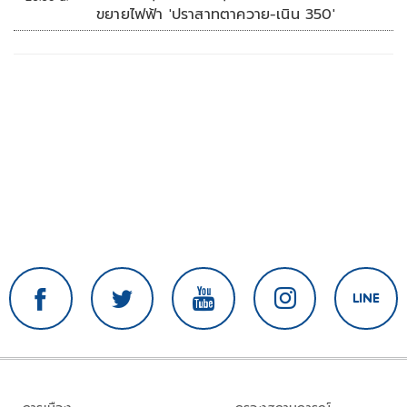
ขยายไฟฟ้า 'ปราสาทตาควาย-เนิน 350'