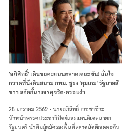
'อภิสิทธิ์' เดินขอคะแนนตลาดเดอะซัน! มั่นใจ
กวาดที่นั่งคืนสนาม กทม. ชูธง 'คุมเกม' รัฐบาลสี
ขาว สกัดกั้นวงจรทุจริต-ครอบงำ
28 มกราคม 2569 - นายอภิสิทธิ์ เวชชาชีวะ
หัวหน้าพรรคประชาธิปัตย์และแคนดิเดตนายก
รัฐมนตรี นำทีมผู้สมัครลงพื้นที่ตลาดนัดตึกเดอะซัน