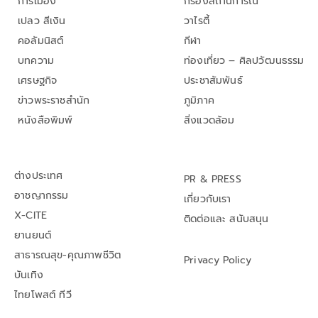
การเมือง
กรองสถานการณ์
เปลว สีเงิน
วาไรตี้
คอลัมนิสต์
กีฬา
บทความ
ท่องเที่ยว – ศิลปวัฒนธรรม
เศรษฐกิจ
ประชาสัมพันธ์
ข่าวพระราชสำนัก
ภูมิภาค
หนังสือพิมพ์
สิ่งแวดล้อม
ต่างประเทศ
PR & PRESS
อาชญากรรม
เกี่ยวกับเรา
X-CITE
ติดต่อและ สนับสนุน
ยานยนต์
สาธารณสุข-คุณภาพชีวิต
Privacy Policy
บันเทิง
ไทยโพสต์ ทีวี