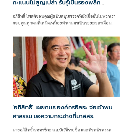
คะแนนไม่สูญเปล่า รับรู้เป็นรองพลิก
สถานการณ์ไม่ง่าย
อภิสิทธิ์ โพสต์ขอบคุณผู้สนับสนุนพรรคที่ยังเชื่อมั่นในพวกเรา
ขอบคุณทุกคนที่เหน็ดเหนื่อยทำงานมาเป็นระยะเวลาเดือน
กว่าๆ
'อภิสิทธิ์' เผยกมธ.องค์กรอิสระ จ่อเข้าพบ
ศาลรธน.ขอความกระจ่างที่มาสสร.
นายอภิสิทธิ์ เวชชาชีวะ ส.ส.บัญัชีรายชื่อ และหัวหน้าพรรค