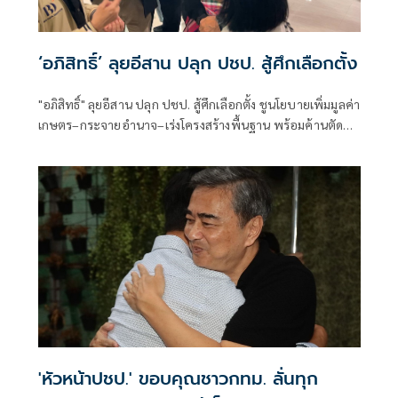
‘อภิสิทธิ์’ ลุยอีสาน ปลุก ปชป. สู้ศึกเลือกตั้ง
"อภิสิทธิ์" ลุยอีสาน ปลุก ปชป. สู้ศึกเลือกตั้ง ชูนโยบายเพิ่มมูลค่า
เกษตร–กระจายอำนาจ–เร่งโครงสร้างพื้นฐาน พร้อมค้านตัด
สิทธิ์สวัสดิการข้าราชการ
'หัวหน้าปชป.' ขอบคุณชาวกทม. ลั่นทุก