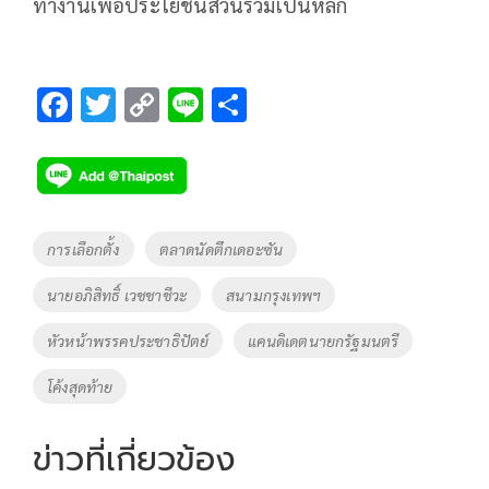
ทำงานเพื่อประโยชน์ส่วนรวมเป็นหลัก
F
T
C
Li
S
ac
wi
o
n
h
e
tt
p
e
ar
b
er
y
e
o
Li
Tags
การเลือกตั้ง
ตลาดนัดตึกเดอะซัน
o
n
นายอภิสิทธิ์ เวชชาชีวะ
สนามกรุงเทพฯ
k
k
หัวหน้าพรรคประชาธิปัตย์
แคนดิเดตนายกรัฐมนตรี
โค้งสุดท้าย
ข่าวที่เกี่ยวข้อง