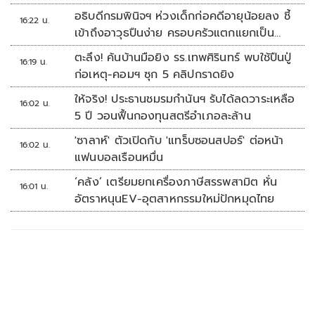
อธิบดีกรมพินิจฯ ห่วงเด็กก่อคดีอายุน้อยลง ชี้
16:22 น.
เข้าถึงอาวุธปืนง่าย ครอบครัวแตกแยกเป็น
ชนวนสำคัญ
ตะลึง! ค้นบ้านมือยิง รร.เทพศิรินทร์ พบใช้ปืนปู่
16:19 น.
ก่อเหตุ-คอมฯ ซุก 5 คลิปกราดยิง
ให้จริง! ประธานชมรมกำนันฯ รับได้ลดวาระเหลือ
16:02 น.
5 ปี วอนฟื้นกองทุนสตรีอำเภอละล้าน
'ซาลาห์' ตัวเปิดกับ 'แทร็บซอนสปอร์' ต่อหน้า
16:02 น.
แฟนบอลเรือนหมื่น
‘คลัง’ เตรียมยกเครื่องภาษีสรรพสามิต หั่น
16:01 น.
อัตราหนุนEV-อุตสาหกรรมใหม่ปักหมุดไทย