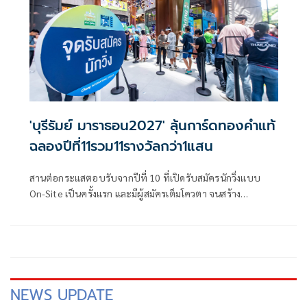
'บุรีรัมย์ มาราธอน2027' ลุ้นการ์ดทองคำแท้
ฉลองปีที่11รวม11รางวัลกว่า1แสน
สานต่อกระแสตอบรับจากปีที่ 10 ที่เปิดรับสมัครนักวิ่งแบบ
On-Site เป็นครั้งแรก และมีผู้สมัครเต็มโควตา จนสร้าง
ปรากฏการณ์งานแถลงข่าวการแข่งขันวิ่งที่ใหญ่ที่สุดของ
ประเทศไทย ล่าสุด "บุรีรัมย์ มาราธอน 2027 พรีเซนเต็ด บาย
น้ำแร่ธรรมชาติตราช้าง" เตรียมจัดงานแถลงข่าวสู่ทศวรรษที่ 2
อย่างยิ่งใหญ่ ในวันอังคารที่ 21 กรกฎาคม 2569 ที่ เดอะ สตอรี่ส์
สแควร์ ชั้น G วัน แบงค็อก กรุงเทพ พร้อมเปิดรับสมัครแบบ
On-Site จำนวน 2,000 สิทธิ์
NEWS UPDATE