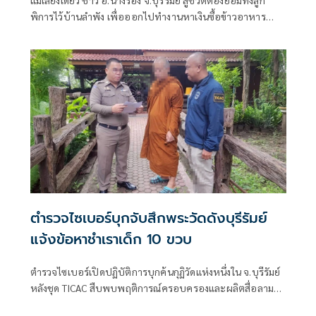
พิการไว้บ้านลำพัง เพื่อออกไปทำงานหาเงินซื้อข้าวอาหาร
ประทังชีวิตสองแม่ลูก น้อยใจถูกตัดสิทธิ์บัตรคนจน ระบบแจ้งมี
หนี้เกิน 1 แสน ทั้งที่เกิดจากการกู้ยืมมารักษาลูกช่วงที่ป่วยต้อง
ผ่าตัดม้ามก่อนจะกลายเป็นคนพิการ วอนรัฐทบทวน
ตำรวจไซเบอร์บุกจับสึกพระวัดดังบุรีรัมย์
แจ้งข้อหาชำเราเด็ก 10 ขวบ
ตำรวจไซเบอร์เปิดปฏิบัติการบุกค้นกุฏิวัดแห่งหนึ่งใน จ.บุรีรัมย์
หลังชุด TICAC สืบพบพฤติการณ์ครอบครองและผลิตสื่อลามก
อนาจารเด็ก ก่อนนิมนต์พระลาสิกขาและแจ้งข้อหาชำเราเด็ก