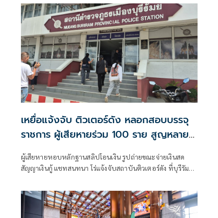
อายุไม่เกิน 13 ปี พร้
เหยื่อแจ้งจับ ติวเตอร์ดัง หลอกสอบบรรจุ
ราชการ ผู้เสียหายร่วม 100 ราย สูญหลาย
ล้าน
ผู้เสียหายหอบหลักฐานสลิปโอนเงิน รูปถ่ายขณะจ่ายเงินสด
สัญญาเงินกู้ แชทสนทนา โร่แจ้งจับสถาบันติวเตอร์ดัง ที่บุรีรัมย์
หลอกเรียกรับเงินอ้างมีเส้นสาย ทั้งใช้เทคนิคกลโกงหลาย