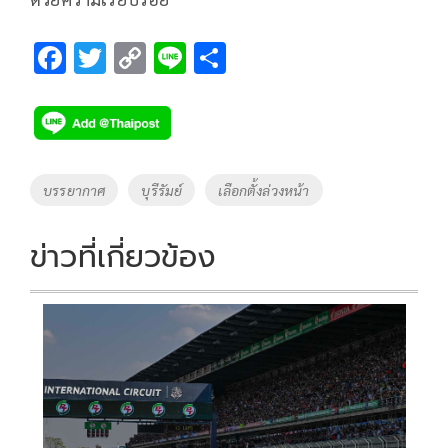
F
T
C
Li
S
ac
wi
o
n
h
e
tt
p
e
ar
b
er
y
e
o
Li
Tags
บรรยากาศ
บุรีรัมย์
เลือกตั้งล่วงหน้า
o
n
k
k
ข่าวที่เกี่ยวข้อง