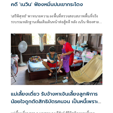
คดี 'เนวิน' ฟ้องหมิ่นปมเขากระโดง
'เสรีพิศุทธ์' พาทนายความ ลงพื้นที่ตรวจสอบสภาพพื้นที่จริง
รวบรวมหลักฐานเพิ่มเติมเดินหน้าต่อสู้คดี หลัง เนวิน ฟ้องศาล
กล่าวหาหมิ่นประมาทและแจ้งความเท็จ ปมรุกที่รถไฟ พบร่อง
รอยการขุดเปิดทางน้ำที่เคยถมรุกล้ำลำรางสาธารณะ ยันไม่ไกล่
เกลี่ยเพื่อพิสูจน์ความจริง ลั่นหาก 'เนวิน ชิดชอบ' ยอมรับบุกรุก
ที่รถไฟจริงถึงจะยอม
แม่เลี้ยงเดี่ยว รับจ้างหาเงินเลี้ยงลูกพิการ
น้อยใจถูกตัดสิทธิบัตรคนจน เป็นหนี้เพราะ
รักษาลูก
แม่เลี้ยงเดี่ยว ชาว อ.นางรอง จ.บุรีรัมย์ สู้ชีวิตต้องยอมทิ้งลูก