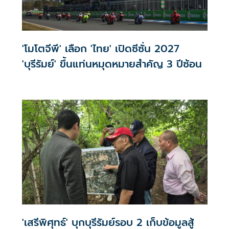
'โมโตจีพี' เลือก 'ไทย' เปิดซีซั่น 2027
'บุรีรัมย์' ขึ้นแท่นหมุดหมายสำคัญ 3 ปีซ้อน
'เสรีพิศุทธ์' บุกบุรีรัมย์รอบ 2 เก็บข้อมูลสู้