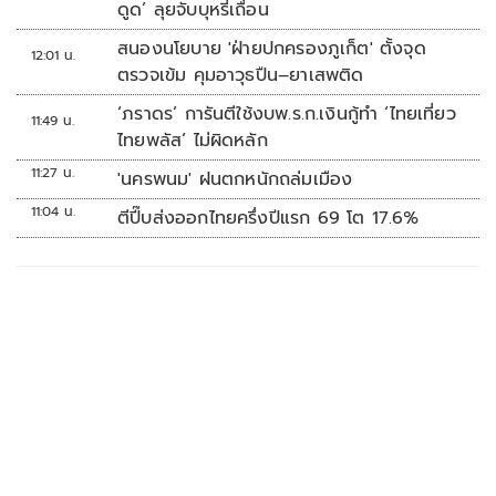
ดูด’ ลุยจับบุหรี่เถื่อน
สนองนโยบาย 'ฝ่ายปกครองภูเก็ต' ตั้งจุด
12:01 น.
ตรวจเข้ม คุมอาวุธปืน–ยาเสพติด
‘ภราดร’ การันตีใช้งบพ.ร.ก.เงินกู้ทำ ‘ไทยเที่ยว
11:49 น.
ไทยพลัส’ ไม่ผิดหลัก
11:27 น.
'นครพนม' ฝนตกหนักถล่มเมือง
11:04 น.
ตีปี๊บส่งออกไทยครึ่งปีแรก 69 โต 17.6%