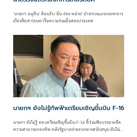
'นายกฯ อนุทิน' ต้อนรับ 'มิน อ่อง หล่าย' นำตรวจแถวกองทหาร
เกียรติยศ ก่อนหารือความร่วมมือสองประเทศ
นายกฯ ยังไม่รู้ทัพฟ้าเตรียมเชิญขึ้นบิน F-16
นายกฯ ยังไม่รู้ ทอ.เตรียมเชิญขึ้นบิน F-16 ชี้ร่วมฟังบรรยายขีด
ความสามารถกองทัพ หลังรัฐบาลจ่ายงบกลางสนับสนุน ยันไม่
ได้แสดงเขี้ยวเล็บ ไม่มีขอบินดูชายแดน