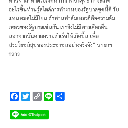
ท่านทำถ้าทำด้วยเจตนารมณ์ที่บริสุทธิ์ ถ้าจะเกิด
อะไรขึ้นท่านรู้สไตล์การทำงานของรัฐบาลชุดนี้ดี รับ
แทนหมดไม่มีโยน ถ้าท่านทำล้มเหลวก็คือความล้ม
เหลวของรัฐบาลเช่นกัน เราจึงไม่มีทางเลือกอื่น
นอกจากบันดาลความสำเร็จให้เกิดขึ้น เพื่อ
ประโยชน์สุขของประชาชนอย่างจริงจัง“ นายกฯ
กล่าว
F
T
C
Li
S
ac
wi
o
n
h
e
tt
p
e
ar
b
er
y
e