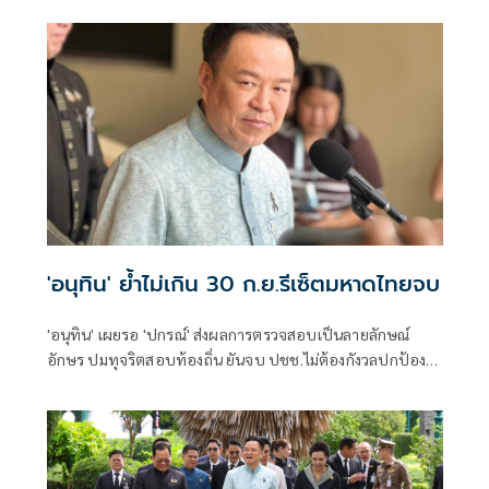
'อนุทิน' ย้ำไม่เกิน 30 ก.ย.รีเซ็ตมหาดไทยจบ
'อนุทิน' เผยรอ 'ปกรณ์' ส่งผลการตรวจสอบเป็นลายลักษณ์
อักษร ปมทุจริตสอบท้องถิ่น ยันจบ ปชช.ไม่ต้องกังวลปกป้อง
ใคร พอใจ ขรก.ยึดแนวทางปิดชื่อถือพฤติกรรม บอกไม่มีใครวิ่ง
เต้นได้ ชี้รีเซ็ต มท.จบใน ก.ย.นี้