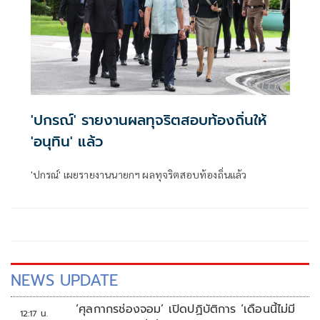
'ปกรณ์' รายงานผลทุจริตสอบท้องถิ่นให้
'อนุทิน' แล้ว
'ปกรณ์' เผยรายงานนายกฯ ผลทุจริตสอบท้องถิ่นแล้ว
NEWS UPDATE
‘ศุลกากรช่องจอม’ เปิดปฏิบัติการ ‘เดือนนี้ไม่มี
12:17 น.