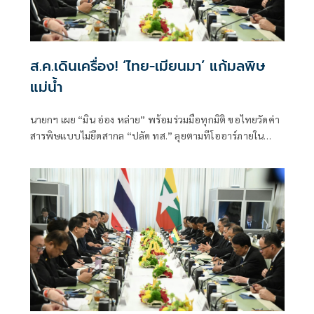
ส.ค.เดินเครื่อง! ‘ไทย-เมียนมา’ แก้มลพิษ
แม่นํ้า
นายกฯ เผย “มิน อ่อง หล่าย” พร้อมร่วมมือทุกมิติ ขอไทยวัดค่า
สารพิษแบบไม่ยึดสากล “ปลัด ทส.” ลุยตามทีโออาร์ภายใน
ส.ค.นี้ “เด็กส้ม” ซัดปูพรมแดงรับเป็นจุดต่ำที่สุดของยุทธศาสตร์
การทูตไทยบนเวทีโลก