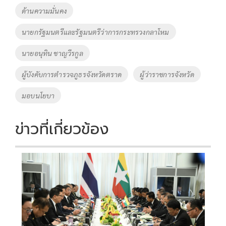
o
Li
Tags
ด้านความมั่นคง
o
n
นายกรัฐมนตรีและรัฐมนตรีว่าการกระทรวงกลาโหม
k
k
นายอนุทิน ชาญวีรกูล
ผู้บังคับการตำรวจภูธรจังหวัดตราด
ผู้ว่าราชการจังหวัด
มอบนโยบา
ข่าวที่เกี่ยวข้อง