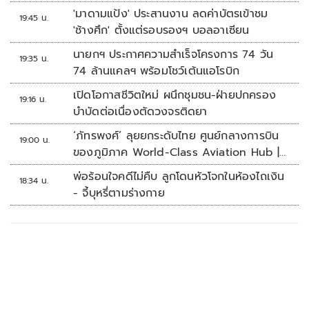
'มาดามแป้ง' ประสานงาน ลดค่าบัตรเข้าชม
19:45 น.
'ช้างศึก' ตั้งแต่รอบรองฯ บอลอาเซียน
นายกฯ ประกาศความสำเร็จโครงการ 74 วัน
19:35 น.
74 ล้านแคลฯ พร้อมโชว์เต้นแอโรบิก
เปิดโอกาสชีวิตใหม่ ผนึกชุมชน-ฝ่ายปกครอง
19:16 น.
บำบัดต่อเนื่องตัดวงจรติดยา
‘ภัทรพงศ์’ ลุยยกระดับไทย ศูนย์กลางการบิน
19:00 น.
ของภูมิภาค World-Class Aviation Hub |
ห้องข่าวไทยโพสต์สุดสัปดาห์
พ่อร้อนใจคดีไม่คืบ ลูกโดนหัวโจกในห้องไถเงิน
18:34 น.
- จี้บุหรี่ตามร่างกาย