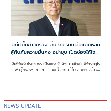
'อดีตบิ๊กข่าวกรอง' ลั่น กอ.รมน.คือแกนหลัก
สู้กับภัยความมั่นคง อย่ายุบ เปิดช่องให้โจร
ใต้ได้เปรียบ
'นันทิวัฒน์' ยันกอ.​รมน.เป็นแกนกลักที่ทำงานมีกลไกที่ชำนาญใน
การต่อสู้กับภัยคุกคามความมั่นคงในหลายมิติ จวกนักการเมือง
พยายามตัดมือตัดตีนกลไกรัฐที่คอยขัดผลประโยชน์ตนเอง​ ลั่น
อย่ายุบ​กอ.รมน.เด็ดขาด​ จะเปิดช่องให้โจรแบ่งแยกดิน
แดน3จว.ภาคใต้ได้เปรียบ
NEWS UPDATE