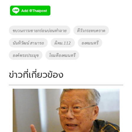
ac
wi
o
n
h
e
tt
p
e
ar
b
er
y
e
o
Li
Tags
ขบวนการเซาะกร่อนบ่อนทำลาย
ตีวัวกระทบคราด
o
n
นันทิวัฒน์ สามารถ
ผิดม.112
องคมนตรี
k
k
องค์พระประมุข
โจมตีองคมนตรี
ข่าวที่เกี่ยวข้อง