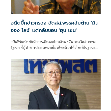
อดีตบิ๊กข่าวกรอง อัดสส.พรรคส้มต้าน 'มิน
ออง ไลง์' แต่กลับชอบ 'ฮุน เซน'
“นันทิวัฒน์” ซัดนักการเมืองตะโกนต้าน “มิน ออง ไลง์” กลาง
รัฐสภา ชี้ผู้นำต่างประเทศมาเยือนไทยต้องให้เกียรติในฐานะ
แขก เหน็บนักสิทธิ-สส. “คลั่งประชาธิปไตย” จงเกลียดจงชังผู้นำ
เมียนมาตามตะวันตก แต่กลับเสนอเปิดด่านเป็นเพื่อนบ้านที่ดี
กับ “ฮุน เซน”