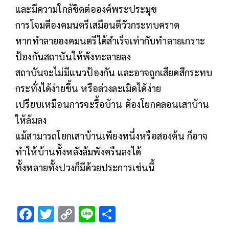
และมีความใกล้ชิดต่อองค์พระประมุข​
การโจมตีองคมนตรีเสมือนตีวัวกระทบคราด​
หากทำลายองคมนตรีได้สำเร็จเท่ากับทำลายเกราะ
ป้องกันสถาบันให้พังทะลายลง​
สถาบันจะไม่มีแนวป้องกัน​ และอาจถูกเสียดสีกระทบ
กระทั่งได้ง่ายขึ้น​ หรือล่วงละเมิดได้ง่าย​
เปรียบเหมือนการจะรื้อบ้าน​ ต้องโยกคลอนเสาบ้าน
ให้ล้มลง​
แม้สามารถโยกเสาบ้านเพียงหนึ่งหรือสองต้น​ ก็อาจ
ทำให้บ้านทั้งหลังล้มพังครืนลงได้
ทั้งหลายทั้งปวงก็มีด้วยประการเช่นนี้
F
T
C
Li
S