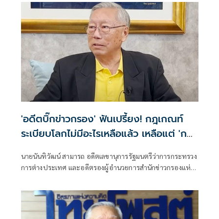
รุ่น 22 โพสต์เฟซบุ๊ก ระบุว่า
'อดีตบิ๊กข่าวกรอง' ฟันเปรี้ยง! กฎเกณท์
ระเบียบโลกไม่มีอะไรเหลือแล้ว เหลือแต่ 'กฎ
แห่งป่า'
นายนันทิวัฒน์ สามารถ อดีตเลขานุการรัฐมนตรีว่าการกระทรวง
การต่างประเทศ และอดีตรองผู้อำนวยการสำนักข่าวกรองแห่ง
ชาติ โพสต์ข้อความผ่านเฟซบุ๊กว่า