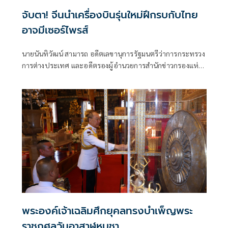
จับตา! จีนนำเครื่องบินรุ่นใหม่ฝึกรบกับไทย
อาจมีเซอร์ไพรส์
นายนันทิวัฒน์ สามารถ อดีตเลขานุการรัฐมนตรีว่าการกระทรวง
การต่างประเทศ และอดีตรองผู้อำนวยการสำนักข่าวกรองแห่ง
ชาติ โพสต์ข้อความผ่านเฟซบุ๊กในหัวข้อ "สัมพันธ์แนบแน่น"
พระองค์เจ้าเฉลิมศึกยุคลทรงบำเพ็ญพระ
ราชกุศลวันอาสาฬหบูชา