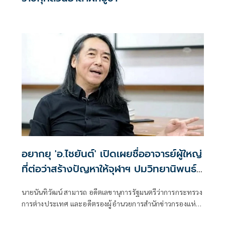
อยากยุ 'อ.ไชยันต์' ​เปิดเผยชื่ออาจารย์ผู้ใหญ่​
ที่ต่อว่าสร้างปัญหาให้จุฬาฯ ปมวิทยานิพนธ์
ฉาวโฉ่
นายนันทิวัฒน์ สามารถ อดีตเลขานุการรัฐมนตรีว่าการกระทรวง
การต่างประเทศ และอดีตรองผู้อำนวยการสำนักข่าวกรองแห่ง
ชาติ นิสิตเก่าคณะรัฐศาสตร์ จุฬาลงกรณ์มหาวิทยาลัย สิงห์ดำ