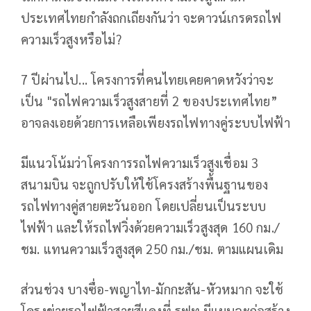
ประเทศไทยกำลังถกเถียงกันว่า จะดาวน์เกรดรถไฟ
ความเร็วสูงหรือไม่?
7 ปีผ่านไป... โครงการที่คนไทยเคยคาดหวังว่าจะ
เป็น "รถไฟความเร็วสูงสายที่ 2 ของประเทศไทย”
อาจลงเอยด้วยการเหลือเพียงรถไฟทางคู่ระบบไฟฟ้า
มีแนวโน้มว่าโครงการรถไฟความเร็วสูงเชื่อม 3
สนามบิน จะถูกปรับให้ใช้โครงสร้างพื้นฐานของ
รถไฟทางคู่สายตะวันออก โดยเปลี่ยนเป็นระบบ
ไฟฟ้า และให้รถไฟวิ่งด้วยความเร็วสูงสุด 160 กม./
ชม. แทนความเร็วสูงสุด 250 กม./ชม. ตามแผนเดิม
ส่วนช่วง บางซื่อ-พญาไท-มักกะสัน-หัวหมาก จะใช้
โครงข่ายรถไฟฟ้าสายสีแดงที่ รฟท.มีแผนจะก่อสร้าง