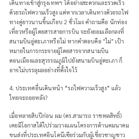
เดินทางเข้าสู่กรุงเทพฯ ได้อย่างสะดวกและรวดเร็ว
ด้วยรถไฟความเร็วสูง แต่หากเวลาเดินทางด้วยรถไฟ
ทางคู่ยาวนานขึ้นเกือบ 2 ชั่วโมง คำถามคือ นักท่อง
เที่ยวหรือผู้โดยสารสายการบิน จะยังยอมเลือกลงที่
สนามบินอู่ตะเภาหรือไม่ หากคำตอบคือ "ไม่" เป้า
หมายในการกระจายผู้โดยสารจากสนามบิน
ดอนเมืองและสุวรรณภูมิไปยังสนามบินอู่ตะเภา ก็
อาจไม่บรรลุผลอย่างที่ตั้งใจไว้
4. ประเทศอื่นเดินหน้า “รถไฟความเร็วสูง” แล้ว
ไทยจะถอยหลัง?
เมื่อหลายสิบปีก่อน ผม (ดร.สามารถ ราชพลสิทธิ์)
เคยมีโอกาสได้ไปร่วมวางแผนโครงการด้านคมนาคม
ขนส่งที่ประเทศอินโดนีเซียร่วมกับผู้เชี่ยวชาญชาว