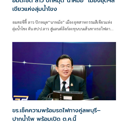
อมตะซิตี้ ลาว ปักหมุด“นาหม้อ” เมืองอุตฯสี
เขียวแห่งลุ่มน้ำโขง
อมตะซิตี้ ลาว ปักหมุด“นาหม้อ” เมืองอุตสาหกรรมสีเขียวแห่ง
ลุ่มน้ำโขง ดัน สปป.ลาว สู่แลนด์ลิงก์ลงทุนบนเส้นทางรถไฟลาว-
จีนสร้างโอกาสการจ้างงาน กระตุ้นเศรษฐกิจท้องถิ่น ขับเคลื่อน
การเติบโตทางเศรษฐกิจอย่างยั่งยืน
ขร.เช็คความพร้อมรถไฟทางคู่ลพบุรี–
ปากน้ำโพ พร้อมเปิด ต.ค.นี้