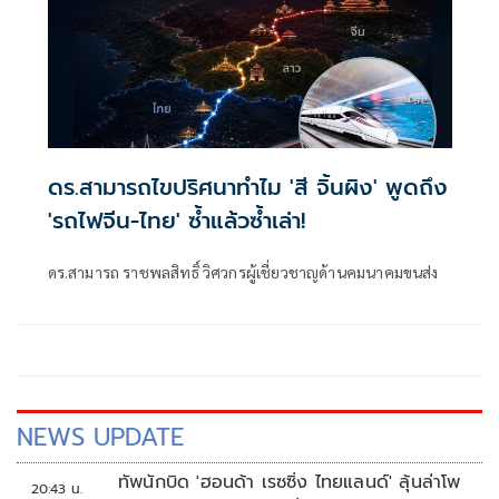
ดร.สามารถไขปริศนาทำไม 'สี จิ้นผิง' พูดถึง
'รถไฟจีน-ไทย' ซ้ำแล้วซ้ำเล่า!
ดร.สามารถ ราชพลสิทธิ์ วิศวกรผู้เชี่ยวชาญด้านคมนาคมขนส่ง
NEWS UPDATE
ทัพนักบิด 'ฮอนด้า เรซซิ่ง ไทยแลนด์' ลุ้นล่าโพ
20:43 น.