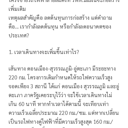
เพิ่มเติม
เหตุผลสำคัญคือ ลดต้นทุนการก่อสร้าง แต่คำถาม
คือ... เรากำลังลดต้นทุน หรือกำลังลดอนาคตของ
ประเทศ?
1. เวลาเดินทางจะเพิ่มขึ้นเท่าไร?
เส้นทาง ดอนเมือง-สุวรรณภูมิ-อู่ตะเภา มีระยะทาง
220 กม. โครงการเดิมกำหนดให้รถไฟความเร็วสูง
จอดเพียง 3 สถานี ได้แก่ ดอนเมือง สุวรรณภูมิ และอู่
ตะเภา ภาครัฐเคยระบุไว้ว่า จะใช้เวลาเดินทางไม่
เกิน 60 นาที หากทำเวลาได้ตามนี้ จะเทียบเท่า
ความเร็วเฉลี่ยประมาณ 220 กม./ชม. แต่หากเปลี่ยน
เป็นรถไฟทางคู่ไฟฟ้าที่มีความเร็วสูงสุด 160 กม./