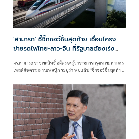
'สามารถ' ชี้จิ๊กซอว์ชิ้นสุดท้าย เชื่อมโครง
ข่ายรถไฟไทย-ลาว-จีน ที่รัฐบาลต้องเร่ง
ก่อสร้างทันที
ดร.สามารถ ราชพลสิทธิ์ อดีตรองผู้ว่าราชการกรุงเทพมหานคร
โพสต์ข้อความผ่านเฟซบุ๊ก ระบุว่า พบแล้ว! "จิ๊กซอว์ชิ้นสุดท้าย"
เชื่อมรถไฟไทย-ลาว-จีน