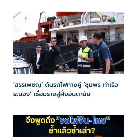
‘สรรเพชญ’ ดันรถไฟทางคู่ ‘ชุมพร-ท่าเรือ
ระนอง’ เชื่อมรางสู่ฝั่งอันดามัน