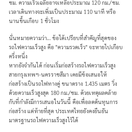
ชม. ความเร็วเฉลี่ยอาจเหลือประมาณ 120 กม./ชม.
เวลาเดินทางจะเพิ่มเป็นประมาณ 110 นาที หรือ
นานขึ้นเกือบ 1 ชั่วโมง
นั่นหมายความว่า... ข้อได้เปรียบที่สำคัญที่สุดของ
รถไฟความเร็วสูง คือ "ความรวดเร็ว" จะหายไปเกือบ
ครึ่งหนึ่ง
หากยังจำกันได้ ก่อนเริ่มก่อสร้างรถไฟความเร็วสูง
สายกรุงเทพฯ-นครราชสีมา เคยมีข้อเสนอให้
ก่อสร้างเป็นรถไฟทางคู่ ขนาดราง 1.435 เมตร วิ่ง
ด้วยความเร็วสูงสุด 180 กม./ชม. ด้วยเหตุผลคล้าย
กับที่กำลังมีการเสนอในวันนี้ คือเพื่อลดต้นทุนการ
ก่อสร้าง แต่ท้ายที่สุด ประเทศไทยยังคงยืนยัน
มาตรฐานรถไฟความเร็วสูงไว้ได้