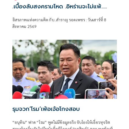
.เบื้องลับสงครามโหด .อิหร่านจะไม่แพ้..
.ระเบียบโลกใหม่ในตะวันออกกลาง…. |
อิสรภาพแห่งความคิด กับ..สำราญ รอดเพชร : วันเสาร์ที่ 8
อิสรภาพแห่งความคิด กับ..สำราญ รอด
สิงหาคม 2569
เพชร
รุมจวก‘โรม’เพ้อเจ้อโกงสอบ
“อนุทิน” ฟาด “โรม” พูดไม่มีข้อมูลจริง จับโยงให้เอี่ยวทุจริต
สอบท้องถิ่น ยันไม่มีหน้าที่ดูทีโออาร์ “วรศิษฎ์” ตอก พูดข้อเท็จ