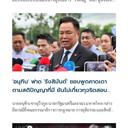
จริงไม่ครบ
'อนุทิน' ฟาด 'รังสิมันต์' ชอบพูดคาดเดา
ตามสติปัญญาที่มี ยันไม่เกี่ยวทุจริตสอบ
ท้องถิ่น
นายอนุทิน ชาญวีรกูล นายกรัฐมนตรีและรมว.มหาดไทย กล่าว
ถึงกรณีที่คณะกรรมาธิการการกฎหมาย การยุติธรรม และสิทธิ
มนุษยชน สภาผู้แทนราษฎร ที่มี นายรังสิมันต์ โรม เป็นประธาน
กรรมาธิการ มีการอ้างชื่อนายกรัฐมนตรี เข้าไปเกี่ยวข้องกับการ