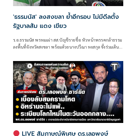
'ธรรมนัส' ลงสงขลา ย้ำอีกรอบ ไม่มีดีลตั้ง
รัฐบาลส้ม แดง เขียว
ร.อ.ธรรมนัส พรหมเผ่า สส.บัญชีรายชื่อ หัวหน้าพรรคกล้าธรรม
ลงพื้นที่จังหวัดสงขลา พร้อมด้วยนางปวีณา หงสกุล ซึ่งร่วมเดิน
ทางมาด้วย เพื่อพบปะนายเดชอิศม์ ขาวทอง และสมาชิกพรรค
ณ ที่ทำการนายเดชอิศม์ โดยมีการประชุมหารือแนวทางการ
ทำงานและขับเคลื่อนนโยบายในพื้นที่ ก่อนเดินทางต่อไปยัง
จังหวัดพัทลุง
LIVE สัมภาษณ์พิเศษ ดร.เลอพงษ์