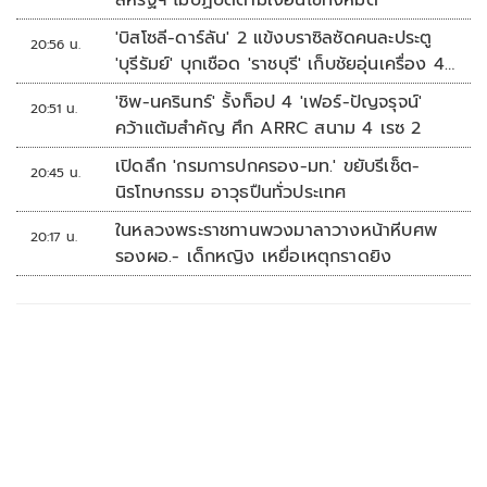
สหรัฐฯ ไม่ปฏิบัติตามเงื่อนไขทั้งหมด
'บิสโซลี-ดาร์ลัน' 2 แข้งบราซิลซัดคนละประตู
20:56 น.
'บุรีรัมย์' บุกเชือด 'ราชบุรี' เก็บชัยอุ่นเครื่อง 4
นัดรวด
'ชิพ-นครินทร์' รั้งท็อป 4 'เฟอร์-ปัญจรุจน์'
20:51 น.
คว้าแต้มสำคัญ ศึก ARRC สนาม 4 เรซ 2
เปิดลึก 'กรมการปกครอง-มท.' ขยับรีเซ็ต-
20:45 น.
นิรโทษกรรม อาวุธปืนทั่วประเทศ
ในหลวงพระราชทานพวงมาลาวางหน้าหีบศพ
20:17 น.
รองผอ.- เด็กหญิง เหยื่อเหตุกราดยิง