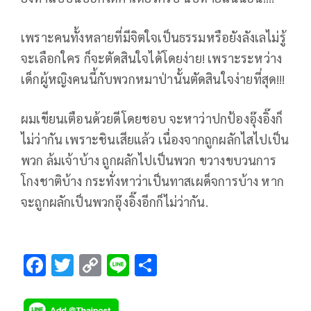
เพราะคนทั้งหลายที่มีจิตใจเป็นธรรมหรือยังลังเลไม่รู้
จะเลือกใคร ก็จะตัดสินใจได้โดยง่าย! เพราะระหว่าง
เด็กผู้หญิงคนนี้กับพวกหมาป่านั้นตัดสินใจง่ายที่สุด!!!
ผมเขียนเตือนด้วยดีโดยชอบ จะหาว่าปกป้องอุ๊งอิ๊งก็
ไม่ว่ากัน เพราะชินเสียแล้ว เนื่องจากถูกผลักไสไปเป็น
พวก ล้มเจ้าบ้าง ถูกผลักไปเป็นพวก ขวางขบวนการ
โกงชาติบ้าง กระทั่งหาว่าเป็นทาสเผด็จการบ้าง หาก
จะถูกผลักเป็นพวกอุ๊งอิ๊งอีกก็ไม่ว่ากัน.
F
T
C
Li
S
ac
wi
o
n
h
e
tt
p
e
ar