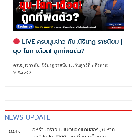
LIVE ครบมุมข่าว กับ..นิธินาฏ ราชนิยม |
ยุบ-โยก-เดือด! ถูกที่ผิดตัว?
ครบมุมข่าว กับ..นิธินาฏ ราชนิยม : : วันศุกร์ที่ 7 สิงหาคม
พ.ศ.2569
NEWS UPDATE
อิหร่านกร้าว ไม่เปิดช่องแคบฮอร์มุซ หาก
21:24 น.