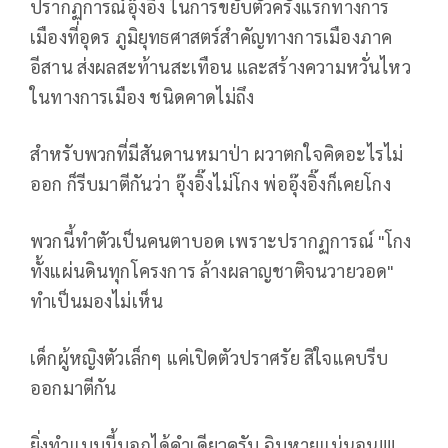
ปรากฏการณ์อุ๊งอิ๊ง ในการขยับตัวครั้งแรกทางการ
เมืองที่อุดร ภูมิยุทธศาสตร์สำคัญทางการเมืองภาค
อีสาน ส่งผลสะท้านสะเทือน และสร้างความหวั่นไหว
ในทางการเมือง ชนิดคาดไม่ถึง
สำหรับพวกที่มีสันดานหมาป่า ผวาตกใจคิดอะไรไม่
ออก ก็รีบมาตีกันว่า อุ๊งอิ๊งไม่โกง พ่ออุ๊งอิ๊งก็เคยโกง
พวกนี้ทำตัวเป็นคนตาบอด เพราะปรากฏการณ์ "โกง
ทั้งแผ่นดินทุกโครงการ ล้างผลาญชาติจนวายวอด"
ทำเป็นมองไม่เห็น
เด็กผู้หญิงตัวเล็กๆ แค่เปิดตัวปราศรัย สิใจแคบรีบ
ออกมาตีกัน
ยิ่งทำแบบนี้บอกได้คำเดียวครับ ฉิบหายแน่นอน!!!!