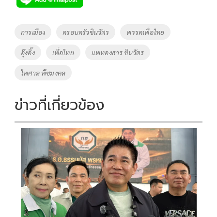
b
er
y
e
o
Li
Tags
การเมือง
ครอบครัวชินวัตร
พรรคเพื่อไทย
o
n
อุ๊งอิ๊ง
เพื่อไทย
แพทองธาร ชินวัตร
k
k
ไพศาล พืชมงคล
ข่าวที่เกี่ยวข้อง