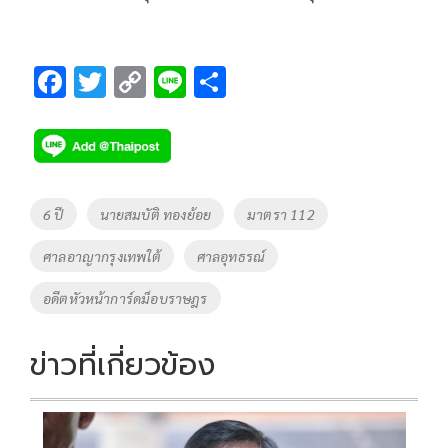
F
T
C
Li
S
ac
wi
o
n
h
e
tt
p
e
ar
b
er
y
e
o
Li
Tags
6 ปี
นายสมบัติ ทองย้อย
มาตรา 112
o
n
ศาลอาญากรุงเทพใต้
ศาลอุทธรณ์
k
k
อดีตหัวหน้าการ์ดม็อบราษฎร
ข่าวที่เกี่ยวข้อง