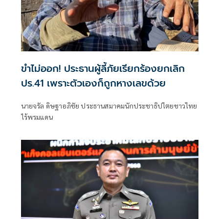
ขำไม่ออก! ประธานผู้ลี้ภัยเรียกร้องยกเลิก
ปร.41 เพราะตัวเองก็ถูกหางเลขด้วย
นายจรัล ดิษฐาอภิชัย ประธานสมาคมนักประชาธิปไตยชาวไทย
ไร้พรมแดน