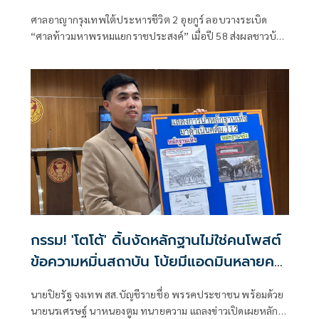
ศาลอาญากรุงเทพใต้ประหารชีวิต 2 อุยกูร์ ลอบวางระเบิด
“ศาลท้าวมหาพรหมแยกราชประสงค์” เมื่อปี 58 ส่งผลชาวบ้าน
ตาย 20 ราย
กรรม! 'โตโต้' ดิ้นงัดหลักฐานไม่ใช่คนโพสต์
ข้อความหมิ่นสถาบัน โบ้ยมีแอดมินหลายคน
ไปสืบหาเอาเอง
นายปิยรัฐ จงเทพ สส.บัญชีรายชื่อ พรรคประชาชน พร้อมด้วย
นายนรเศรษฐ์ นาหนองตูม ทนายความ แถลงข่าวเปิดเผยหลัก