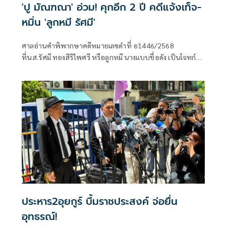
'ปู มัณฑณา' อ่วม! คุกอีก 2 ปี คดีแจ้งเท็จ-
หมิ่น 'ลูกหมี รัศมี'
ศาลอ่านคำพิพากษาคดีหมายเลขดำที่ อ1446/2568
ที่น.ส.รัศมี ทองสิริไพศรี หรือลูกหมี นางแบบชื่อดัง เป็นโจทก์
ฟ้อง นางมัณฑณา หิมะทองคำ หรือ ปู มัณฑณา
ประหาร2อุยกูร์ บึ้มราชประสงค์ จ่อยื่น
อุทธรณ์!