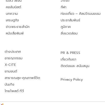
เปลว สีเงิน
วาไรตี้
คอลัมนิสต์
กีฬา
บทความ
ท่องเที่ยว – ศิลปวัฒนธรรม
เศรษฐกิจ
ประชาสัมพันธ์
ข่าวพระราชสำนัก
ภูมิภาค
หนังสือพิมพ์
สิ่งแวดล้อม
ต่างประเทศ
PR & PRESS
อาชญากรรม
เกี่ยวกับเรา
X-CITE
ติดต่อและ สนับสนุน
ยานยนต์
สาธารณสุข-คุณภาพชีวิต
Privacy Policy
บันเทิง
ไทยโพสต์ ทีวี