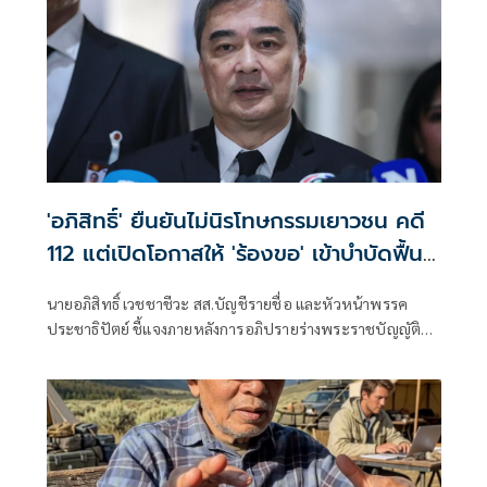
'อภิสิทธิ์' ยืนยันไม่นิรโทษกรรมเยาวชน คดี
112 แต่เปิดโอกาสให้ 'ร้องขอ' เข้าบำบัดฟื้นฟู
สร้างสัมพันธ์อันดีกับสถาบัน
นายอภิสิทธิ์ เวชชาชีวะ สส.บัญชีรายชื่อ และหัวหน้าพรรค
ประชาธิปัตย์ ชี้แจงภายหลังการอภิปรายร่างพระราชบัญญัติ
เสริมสร้างสังคมสันติสุข หรือ ร่างกฎหมายนิรโทษกรรม จนโซเชีย
ลแห่ทัวร์ลงบนโลกออนไลน์ ว่า ตนเองสนับสนุนการนิรโทษ
กรรมเยาวชน ในคดีอาญามาตรา 112 ว่า จริงๆ หากใครยังมีข้อ
สงสัย ตนเองก็อยากให้ไปฟังคำอภิปราย เพราะมีปัญหา 2 ส่วน