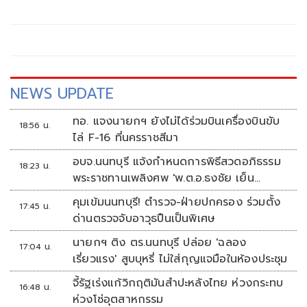
ฐานกรณีถูกศาลอุทธรณ์ภาค 4 พิพากษาจำคุก คดี มาตรา 112
ว่า คดีนี้น่าจะจบไปด้วยดีที่ศาลชั้นต้น หลังจากมีการยกฟ้อง
NEWS UPDATE
ทอ. แจงนายกฯ ยังไม่ได้ร่วมบินเครื่องบินขับ
18:56 น.
ไล่ F-16 ที่นครราชสีมา
อบจ.นนทบุรี แจ้งกำหนดการพิธีสวดอภิธรรม
18:23 น.
พระราชทานเพลิงศพ 'พ.ต.อ.ธงชัย เย็น
ประเสริฐ'
คุมเข้มนนทบุรี! ตำรวจ-ฝ่ายปกครอง ร่วมตั้ง
17:45 น.
ด่านตรวจจับอาวุธปืนเป็นพิเศษ
นายกฯ ติง ตร.นนทบุรี ปล่อย 'ฉลอง
17:04 น.
เรี่ยวแรง' สูบบุหรี่ ไม่ใส่กุญแจมือในห้องประชุม
จี้รัฐเร่งแก้วิกฤติมันสำปะหลังไทย ห่วงกระทบ
16:48 น.
ห่วงโซ่อุตสาหกรรม