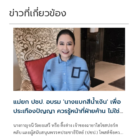
ข่าวที่เกี่ยวข้อง
แม่ยก ปชป. อบรม 'นางแบกสีน้ำเงิน' เพื่อ
ประเทืองปัญญา ควรรู้หน้าที่ฝ่ายค้าน ไม่ใช่
สักแต่จะปกป้องรัฐบาล
นางกาญจนี วัลยะเสวี หรือ ติ๊งต่าง เจ้าของฉายาไฮโซสปอร์ต
คลับ และผู้สนับสนุนพรรคประชาธิปัตย์ (ปชป.) โพสต์ข้อความ