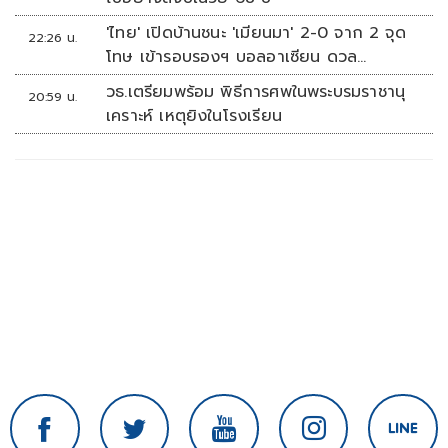
'ไทย' เปิดบ้านชนะ 'เมียนมา' 2-0 จาก 2 จุด
22:26 น.
โทษ เข้ารอบรองฯ บอลอาเซียน ดวล
'สิงคโปร์'
วธ.เตรียมพร้อม พิธีการศพในพระบรมราชานุ
20:59 น.
เคราะห์ เหตุยิงในโรงเรียน