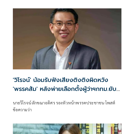
ตอบโต้ผู้สนับสนุนรัฐบาลภูมิใจไทยที่ออกมาโพสต์เรียกร้องให้
ฝ่ายค้านลาออกเพื่อแสดงความรับผิดชอบ หลังศาลรัฐธรรมนูญ
วินิจฉัย พรก.กู้เงิน 4 แสนล้าน ไม่ขัดรัฐธรรมนูญ
'วิโรจน์' น้อมรับฟังเสียงติงติงผิดหวัง
'พรรคส้ม' หลังพ่ายเลือกตั้งผู้ว่าฯกทม.ยับ
เยิน
นายวิโรจน์ ลักขณาอดิศร รองหัวหน้าพรรคประชาชน โพสต์
ข้อความว่า