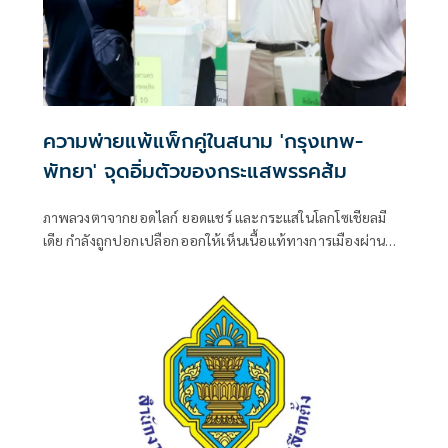
ความพ่ายแพ้แพ็กคู่ในสนาม 'กรุงเทพ-
พัทยา' จุดอิ่มตัวของกระแสพรรคส้ม
ภาพลวงตาจากยอดไลก์ ยอดแชร์ และกระแสในโลกโซเชียลมี
เดีย กำลังถูกปอกเปลือกออกให้เห็นเนื้อแท้ทางการเมืองผ่านผล
การเลือกตั้งผู้ว่าราชการกรุงเทพมหานครและนายกเมืองพัทยา
เมื่อวันที่ 28 มิถุนายนที่ผ่านมา