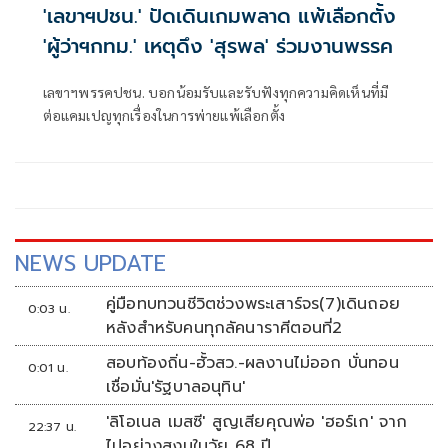
'เลขาฯปชน.' ปัดเดินเกมพลาด แพ้เลือกตั้ง
'ผู้ว่าฯกทม.' เหตุดึง 'สุรพล' ร่วมงานพรรค
เลขาฯพรรคปชน. บอกน้อมรับและรับฟังทุกความคิดเห็นที่มี
ต่อแคมเปญทุกเรื่องในการพ่ายแพ้เลือกตั้ง
NEWS UPDATE
คู่มือทบทวนชีวิตช่วงพระเสาร์จร(7)เดินถอย
0:03 น.
หลังสำหรับคนทุกลัคนาราศีตอนที่2
สอบท้องถิ่น-ฮั้วสว.-ผลงานไม่ออก บั่นทอน
0:01 น.
เชื่อมั่น'รัฐบาลอนุทิน'
'ลิโอเนล เมสซี' สูญเสียคุณพ่อ 'ฮอร์เก' จาก
22:37 น.
ไปอย่างสงบในวัย 68 ปี