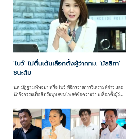
'โบว์' ไม่ตื่นเต้นเลือกตั้งผู้ว่ากทม. 'มัลลิกา'
ชนะส้ม
น.ส.ณัฏฐา มหัทธนา หรือ โบว์ พิธีกรรายการวิเคราะห์ข่าว และ
นักกิจกรรมเพื่อสิทธิมนุษยชน โพสต์ข้อความว่า #เลือกตั้งผู้ว่าก
ทม มัล