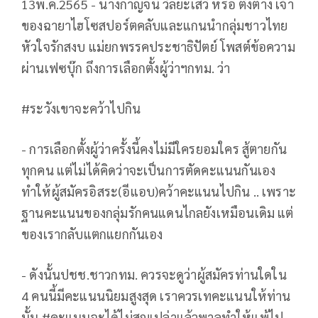
13พ.ค.2565 - นางกาญจนี วัลยะเสวี หรือ ติ๊งต่าง เจ้า
ของฉายาไฮโซสปอร์ตคลับและแกนนำกลุ่มชาวไทย
หัวใจรักสงบ แม่ยกพรรคประชาธิปัตย์ โพสต์ข้อความ
ผ่านเฟซบุ๊ก ถึงการเลือกตั้งผู้ว่าฯกทม. ว่า
#ระวังเขาจะคว้าไปกิน
- การเลือกตั้งผู้ว่าครั้งนี้คงไม่มีใครยอมใคร สู้ตายกัน
ทุกคน แต่ไม่ได้คิดว่าจะเป็นการตัดคะแนนกันเอง
ทำให้ผู้สมัครอิสระ(อีแอบ)คว้าคะแนนไปกิน .. เพราะ
ฐานคะแนนของกลุ่มรักคนแดนไกลยังเหมือนเดิม แต่
ของเรากลับแตกแยกกันเอง
- ดังนั้นปชช.ชาวกทม. ควรจะดูว่าผู้สมัครท่านใดใน
4 คนนี้มีคะแนนนิยมสูงสุด เราควรเทคะแนนให้ท่าน
นั้น #คะแนนจะได้ไม่สูญเปล่าแล้วพาลทำให้แพ้ไป