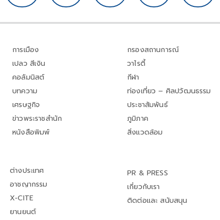
การเมือง
กรองสถานการณ์
เปลว สีเงิน
วาไรตี้
คอลัมนิสต์
กีฬา
บทความ
ท่องเที่ยว – ศิลปวัฒนธรรม
เศรษฐกิจ
ประชาสัมพันธ์
ข่าวพระราชสำนัก
ภูมิภาค
หนังสือพิมพ์
สิ่งแวดล้อม
ต่างประเทศ
PR & PRESS
อาชญากรรม
เกี่ยวกับเรา
X-CITE
ติดต่อและ สนับสนุน
ยานยนต์