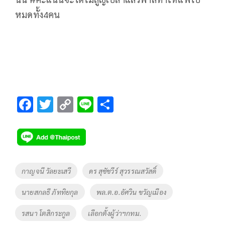
หมดทั้ง4คน
F
T
C
Li
S
ac
wi
o
n
h
e
tt
p
e
ar
b
er
y
e
o
Li
Tags
กาญจนี วัลยะเสวี
ดร สุชัชวีร์ สุวรรณสวัสดิ์
o
n
นายสกลธี ภัททิยกุล
พล.ต.อ.อัศวิน ขวัญเมือง
k
k
รสนา โตสิกระกูล
เลือกตั้งผู้ว่าฯกทม.