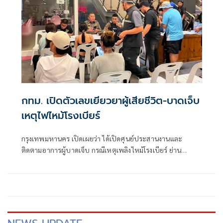
กทม. เปิดตัวเลขเยียวยาผู้เสียชีวิต-บาดเจ็บ
เหตุไฟไหม้โรงเบียร์
กรุงเทพมหานคร เปิดเผยว่า ได้เปิดศุนย์ประสานงานและ
ติดตามอาการผู้บาดเจ็บ กรณีเหตุเพลิงไหม้โรงเบียร์ ย่าน
ลาดพร้าว ณ สถานีรถไฟฟ้าใต้ดินพหลโยธิน (MRT) ทางออก
ประตู 4