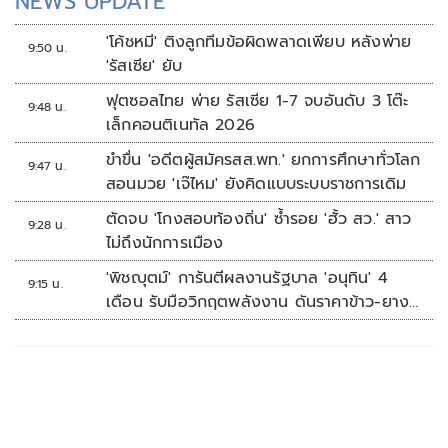
NEWS UPDATE
'โค้ชหมี' ติงลูกทีมข้อผิดพลาดเพียบ หลังพ่าย
9:50 น.
'รัสเซีย' ยับ
ฟุตซอลไทย พ่าย รัสเซีย 1-7 จบอันดับ 3 โต๊ะ
9:48 น.
เล็กคอนติเนทัล 2026
ขำขื่น 'อดีตผู้สมัครสส.พท.' ยกการศึกษาทั่วโลก
9:47 น.
สอนมวย 'เจ๊ไหม' ยังคิดแบบระบบราชการเดิม
ตัดจบ 'โกงสอบท้องถิ่น' ซ้ำรอย 'ฮั้ว สว.' สาว
9:28 น.
ไม่ถึงนักการเมือง
'พิชญุตม์' การันตีผลงานรัฐบาล 'อนุทิน' 4
9:15 น.
เดือน รับมือวิกฤตพลังงาน ดันราคาข้าว-ยาง-
ปาล์ม พุ่งต่อเนื่อง พร้อมอัดมาตรการช่วยลด
ต้นทุน-ขยายตลาดโลก