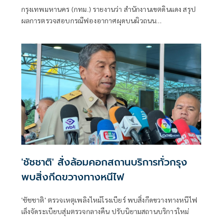
กรุงเทพมหานคร (กทม.) รายงานว่า สำนักงานเขตดินแดง สรุป
ผลการตรวจสอบกรณีฟองอากาศผุดบนผิวถนน
ประชาสงเคราะห์ เปิดการจราจรตามปกติแล้ว
'ชัชชาติ' สั่งล้อมคอกสถานบริการทั่วกรุง
พบสิ่งกีดขวางทางหนีไฟ
'ชัชชาติ' ตรวจเหตุเพลิงไหม้โรงเบียร์ พบสิ่งกีดขวางทางหนีไฟ
เล็งจัดระเบียบสุ่มตรวจกลางคืน ปรับนิยามสถานบริการใหม่