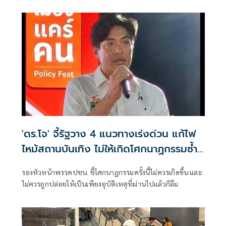
'ดร.โจ' จี้รัฐวาง 4 แนวทางเร่งด่วน แก้ไฟ
ไหม้สถานบันเทิง ไม่ให้เกิดโศกนาฏกรรมซ้ำ
อีก
รองหัวหน้าพรรคปชน. ชี้โศกนาฏกรรมครั้งนี้ไม่ควรเกิดขึ้น และ
ไม่ควรถูกปล่อยให้เป็นเพียงอุบัติเหตุที่ผ่านไปแล้วก็ลืม