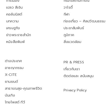
การเมือง
กรองสถานการณ์
เปลว สีเงิน
วาไรตี้
คอลัมนิสต์
กีฬา
บทความ
ท่องเที่ยว – ศิลปวัฒนธรรม
เศรษฐกิจ
ประชาสัมพันธ์
ข่าวพระราชสำนัก
ภูมิภาค
หนังสือพิมพ์
สิ่งแวดล้อม
ต่างประเทศ
PR & PRESS
อาชญากรรม
เกี่ยวกับเรา
X-CITE
ติดต่อและ สนับสนุน
ยานยนต์
สาธารณสุข-คุณภาพชีวิต
Privacy Policy
บันเทิง
ไทยโพสต์ ทีวี