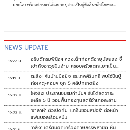
บอกใครพร้อมก่อนมาได้เลย ระบุศาลเป็นผู้ตัดสินคลิปโฆษณา
ลงทุน ชวนเชื่อหรือไม่ เชื่อข้อมูลโบรกเกอร์มีประโยชน์ต่อการ
สอบสวน
NEWS UPDATE
อธิบดีกรมพินิจฯ ห่วงเด็กก่อคดีอายุน้อยลง ชี้
16:22 น.
เข้าถึงอาวุธปืนง่าย ครอบครัวแตกแยกเป็น
ชนวนสำคัญ
ตะลึง! ค้นบ้านมือยิง รร.เทพศิรินทร์ พบใช้ปืนปู่
16:19 น.
ก่อเหตุ-คอมฯ ซุก 5 คลิปกราดยิง
ให้จริง! ประธานชมรมกำนันฯ รับได้ลดวาระ
16:02 น.
เหลือ 5 ปี วอนฟื้นกองทุนสตรีอำเภอละล้าน
'ซาลาห์' ตัวเปิดกับ 'แทร็บซอนสปอร์' ต่อหน้า
16:02 น.
แฟนบอลเรือนหมื่น
‘คลัง’ เตรียมยกเครื่องภาษีสรรพสามิต หั่น
16:01 น.