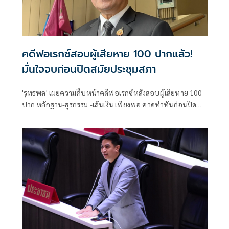
คดีฟอเรกซ์สอบผู้เสียหาย 100 ปากแล้ว!
มั่นใจจบก่อนปิดสมัยประชุมสภา
'รุทธพล' เผยความคืบหน้าคดีฟอเรกซ์หลังสอบผู้เสียหาย 100
ปาก หลักฐาน-ธุรกรรม -เส้นเงิน เพียงพอ คาดทำทันก่อนปิด
สมัยประชุมสภาฯ โยนปม 'ภาวุธ' ชี้แจงฟังขึ้นหรือไม่ให้ดีเอสไอ
ตอบ