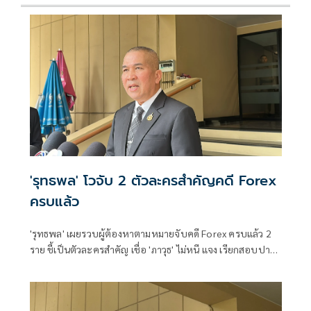
'รุทธพล' โวจับ 2 ตัวละครสำคัญคดี Forex
ครบแล้ว
'รุทธพล' เผยรวบผู้ต้องหาตามหมายจับคดี Forex ครบแล้ว 2
ราย ชี้เป็นตัวละครสำคัญ เชื่อ 'ภาวุธ' ไม่หนี แจง เรียกสอบปาก
ในช่วงปิดสมัยประชุมสภา เหตุดีเอสไอต้องทำให้เสร็จโดยเร็ว