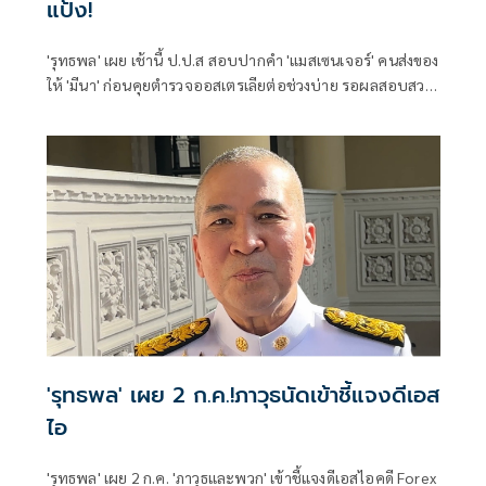
แป้ง!
'รุทธพล' เผย เช้านี้ ป.ป.ส สอบปากคำ 'แมสเซนเจอร์' คนส่งของ
ให้ 'มีนา' ก่อนคุยตำรวจออสเตรเลียต่อช่วงบ่าย รอผลสอบสวน
เพจ 'แป้งที่แปลว่าแป้ง - Rose' ไม่ชัดเป็นขบวนการหรือไม่
'รุทธพล' เผย 2 ก.ค.!ภาวุธนัดเข้าชี้แจงดีเอส
ไอ
'รุทธพล' เผย 2 ก.ค. 'ภาวุธและพวก' เข้าชี้แจงดีเอสไอคดี Forex