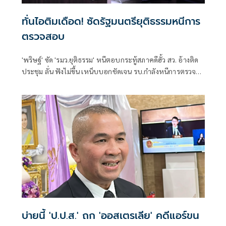
ทั่นไอติมเดือด! ซัดรัฐมนตรียุติธรรมหนีการ
ตรวจสอบ
'พริษฐ์' ซัด 'รมว.ยุติธรรม' หนีตอบกระทู้สภาคดีฮั้ว สว. อ้างติด
ประชุม ลั่น ฟังไม่ขึ้น เหน็บบอกชัดเจน รบ.กำลังหนีการตรวจ
สอบ สอนมวยบอกมีหน้าที่รับผิดชอบต่อสภา
บ่ายนี้ 'ป.ป.ส.' ถก 'ออสเตรเลีย' คดีแอร์ขน