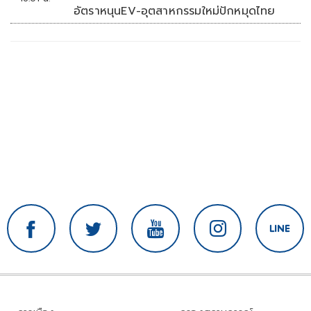
อัตราหนุนEV-อุตสาหกรรมใหม่ปักหมุดไทย