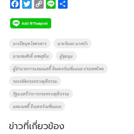
F
T
C
Li
S
ac
wi
o
n
h
e
tt
p
e
ar
b
er
y
e
o
Li
Tags
นางปิยนุช โคตรสาร
นายวัลลภ นาคบัว
o
n
นายสมศักดิ์ เทพสุทิน
ผู้ชุมนุม
k
k
ผู้อำนวยการแอมเนสตี้ อินเตอร์เนชั่นแนล ประเทศไทย
รองปลัดกระทรวงยุติธรรม
รัฐมนตรีว่าการกระทรวงยุติธรรม
แอมเนสตี้ อินเตอร์เนชั่นแนล
ข่าวที่เกี่ยวข้อง