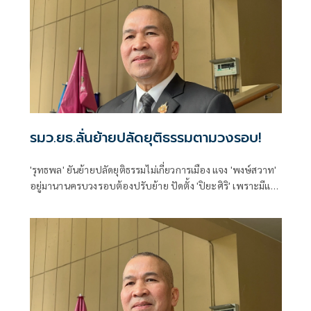
รมว.ยธ.ลั่นย้ายปลัดยุติธรรมตามวงรอบ!
'รุทธพล' ยันย้ายปลัดยุติธรรมไม่เกี่ยวการเมือง แจง 'พงษ์สวาท'
อยู่มานานครบวงรอบต้องปรับย้าย ปัดตั้ง 'ปิยะศิริ' เพราะมีแรง
ผลักดัน บอกเคยอยู่ในกระทรวงมาก่อนเข้าใจเนื้องานพอสมควร