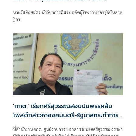
นายวัส ติงสมิตร นักวิชาการอิสระ อดีตผู้พิพากษาอาวุโสในศาล
ฎีกา
'กกต.' เรียกศรีสุวรรณสอบปมพรรคส้ม
โพสต์กล่าวหาองคมนตรี-รัฐบาลกระทำการมิ
บังควร
ที่สำนักงาน กกต. ศูนย์ราชการฯ อาคาร B นายศรีสุวรรณ จรรยา