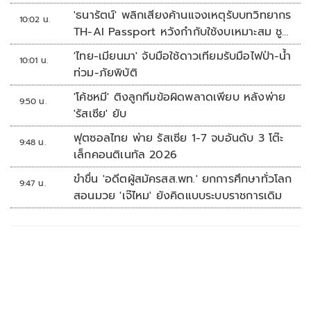
'ธนารัตน์' พลิกเสียงค้านแจงเหตุรับบทวิทยากร
10:02 น.
TH-AI Passport หวังกำกับใช้งบเหมาะสม ชู
จุดเด่นคนไทยได้ใช้ AI ระดับโปร ลดเหลื่อมล้ำ
'ไทย-เมียนมา' จับมือใช้ดาวเทียมรับมือไฟป่า-น้ำ
10:01 น.
ทางเทคโนโลยี เซฟงบไปกว่า900ล้าน เชื่อหาก
ท่วม-ภัยพิบัติ
ใช้เต็มที่เอกชนขาดทุนย่อยยับ
'โค้ชหมี' ติงลูกทีมข้อผิดพลาดเพียบ หลังพ่าย
9:50 น.
'รัสเซีย' ยับ
ฟุตซอลไทย พ่าย รัสเซีย 1-7 จบอันดับ 3 โต๊ะ
9:48 น.
เล็กคอนติเนทัล 2026
ขำขื่น 'อดีตผู้สมัครสส.พท.' ยกการศึกษาทั่วโลก
9:47 น.
สอนมวย 'เจ๊ไหม' ยังคิดแบบระบบราชการเดิม