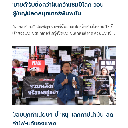
'มายด์'รับยิ่งกว่าฝันคว้าแชมป์โลก วอน
ผู้ใหญ่ปลดสนุกเกอร์พ้นพนัน
'บิ๊กฮง'อ้อน'ชาดา'หนุนสู้อาชีพ
“มายด์ สากล” ปัณชญา จันทร์น้อย นักสอยคิวสาวไทยวัย 18 ปี
เจ้าของแชมป์สนุกเกอร์หญิงชิงแชมป์โลกคนล่าสุด ควบแชมป์
สนุกเกอร์เยาวชนหญิงชิงแชมป์โลก 2 สมัยหลังสุด เดินทางกลับ
ถึงประเทศไทยแล้ว เมื่อวันที่ 20 พฤษภาคม ที่ท่าอากาศยาน
สุวรรณภูมิ โดยมี "บิ๊กฮง" นายสุนทร จารุมนต์ นายกสมาคมกีฬา
บิลเลียดแห่งประเทศไทย ครอบครัว แฟนคลับ ให้การต้อนรับ
อย่างอบอุ่น
ม็อบบุกทำเนียบฯ บี้ 'หนู' เลิกภาษีน้ำมัน-ลด
ค่าไฟ-แก้ของแพง