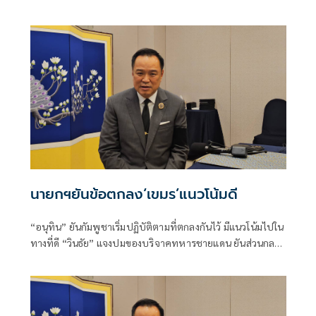
“อภิสิทธิ์ เวชชาชีวะ” อดีตนายกรัฐมนตรี มาบรรยายพิเศษให้
หลักสูตรปริญญาเอกสาขานโยบายสาธารณะ
นายกฯยันข้อตกลง‘เขมร’แนวโน้มดี
“อนุทิน” ยันกัมพูชาเริ่มปฏิบัติตามที่ตกลงกันไว้ มีแนวโน้มไปใน
ทางที่ดี “วินธัย” แจงปมของบริจาคทหารชายแดน ยันส่วนกลาง
มีบันทึกข้อมูลการส่งมอบอย่างเคร่งครัด