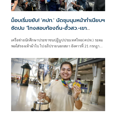
ม็อบเริ่มขยับ! 'คปท.' นัดชุมนุมหน้าทำเนียบฯ
ซัดปม 'โกงสอบท้องถิ่น-ฮั้วสว.-เขา
กระโดง-น้ำมัน'
เครือข่ายนักศึกษาประชาชนปฎินูปประเทศไทย(คปท.) ระดม
พลใส่รองเท้าผ้าใบ ไปอภิปรายนอกสภา อังคารที่ 21 กรกฎาคม
นี้