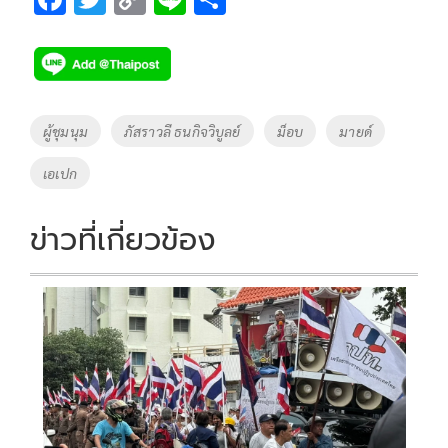
ac
wi
o
n
h
e
tt
p
e
ar
b
er
y
e
o
Li
Tags
ผู้ชุมนุม
ภัสราวลี ธนกิจวิบูลย์
ม็อบ
มายด์
o
n
เอเปก
k
k
ข่าวที่เกี่ยวข้อง