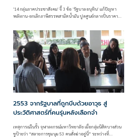
'14 กลุ่มภาคประชาสังคม' จี้ 3 ข้อ 'รัฐบาลอนุทิน' แก้ปัญหา
พลังงาน-ยกเลิกภาษีสรรพสามิตน้ำมัน ปูดศูนย์กลางปั่นราคา
อาจอยู่ทำเนียบฯ จี้รื้อสัญญานายทุนผูกขาด ทำค่าไฟแพง ซัด
ผู้นำบริหารล้มเหลว
2553 จากรัฐบาลที่ถูกบีบด้วยอาวุธ สู่
ประวัติศาสตร์ที่คนรุ่นหลังเลือกจำ
เหตุการณ์ในรั้ว จุฬาลงกรณ์มหาวิทยาลัย เมื่อกลุ่มนิสิตบางส่วน
ชูป้ายว่า “สลายการชุมนุม 53 คนสั่งฆ่าอยู่นี่” ระหว่างที่