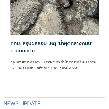
กทม. สรุปผลสอบ เหตุ 'น้ำผุดกลางถนน'
ย่านดินแดง
กรุงเทพมหานคร (กทม.) รายงานว่า สำนักงานเขตดินแดง สรุป
ผลการตรวจสอบกรณีฟองอากาศผุดบนผิวถนน
ประชาสงเคราะห์ เปิดการจราจรตามปกติแล้ว
NEWS UPDATE