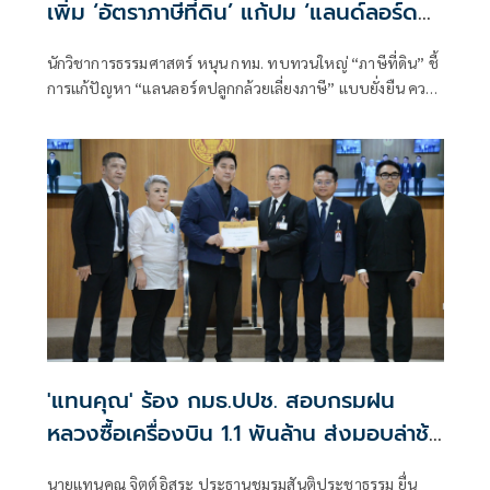
เพิ่ม ‘อัตราภาษีที่ดิน’ แก้ปม ‘แลนด์ลอร์ด
ปลูกกล้วย’ แบบยั่งยืน
นักวิชาการธรรมศาสตร์ หนุน กทม. ทบทวนใหญ่ “ภาษีที่ดิน” ชี้
การแก้ปัญหา “แลนลอร์ดปลูกกล้วยเลี่ยงภาษี” แบบยั่งยืน ควร
เดินหน้า 3 เรื่องควบคู่กันไป “กำหนดอัตราภาษีให้อิ
'แทนคุณ' ร้อง กมธ.ปปช. สอบกรมฝน
หลวงซื้อเครื่องบิน 1.1 พันล้าน ส่งมอบล่าช้า
แต่รัฐไม่ได้เงินค่าปรับ
นายแทนคุณ จิตต์อิสระ ประธานชมรมสันติประชาธรรม ยื่น