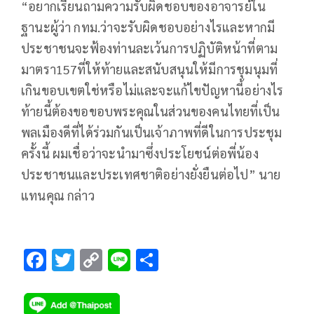
“อยากเรียนถามความรับผิดชอบ​ของอาจารย์ใน
ฐานะผู้ว่า​ กทม.ว่าจะรับผิดชอบอย่างไรและหากมี
ประชาชน​จะฟ้องท่านละเว้นการปฏิบัติ​หน้าที่​ตาม
มาตรา​157ที่ให้ท้ายและสนับสนุน​ให้มีการชุมนุม​ที่
เกินขอบเขต​ใช่หรือไม่และจะแก้ไขปัญหา​นี้อย่างไร
ท้ายนี้ต้องขอขอบพระคุณ​ในส่วนของคน​ไทยที่เป็น
พลเมืองดีที่ได้ร่วมกันเป็นเจ้าภาพที่ดีในการประชุม​
ครั้งนี้​ ผมเชื่อว่าจะนำมาซึ่งประโยชน์​ต่อพี่น้อง
ประชาชน​และประเทศชาติ​อย่างยั่งยืนต่อไป” นาย
แทน​คุณ​ กล่าว
F
T
C
Li
S
ac
wi
o
n
h
e
tt
p
e
ar