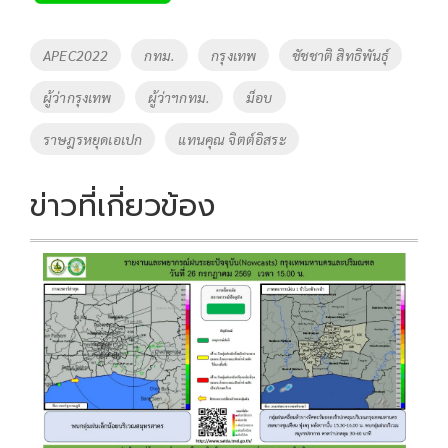
b
er
y
e
o
Li
Tags
APEC2022
กทม.
กรุงเทพ
ชัชชาติ สิทธิพันธุ์
o
n
ผู้ว่ากรุงเทพ
ผู้ว่าฯกทม.
ม็อบ
k
k
ราษฎรหยุดเอเปก
แทนคุณ จิตต์อิสระ
ข่าวที่เกี่ยวข้อง