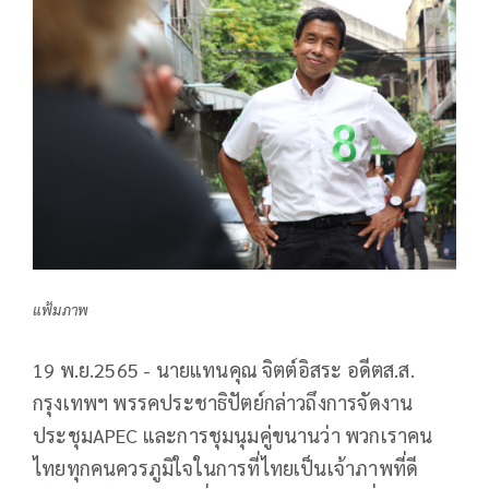
แฟ้มภาพ
19 พ.ย.2565 - นายแทน​คุณ​ จิตต์​อิสระ​ อดีต​ส.ส.​
กรุงเทพฯ ​พรรคประชาธิปัตย์​กล่าวถึงการจัดงาน
ประชุม​APEC และการชุมนุมคู่ขนานว่า พวกเราคน
ไทยทุกคนควร​ภูมิใจในการที่ไทยเป็น​เจ้าภาพที่ดี​