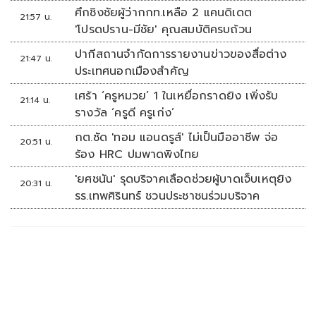
ศึกชิงชัยผู้ว่ากกท.เหลือ 2 แคนดิเดต
21:57 น.
'โปรดปราน-มีชัย' คุณสมบัติครบถ้วน
ปากีสถานจำกัดการรายงานข่าวของสื่อต่าง
21:47 น.
ประเทศนอกเมืองสำคัญ
เศร้า ‘ครูหมวย’ 1 ในเหยื่อกราดยิง เพิ่งรับ
21:14 น.
รางวัล ‘ครูดี ครูเก่ง’
กต.ซัด 'ทอม แอนดรูส์' ไม่เป็นมืออาชีพ จ่อ
20:51 น.
ร้อง HRC ปมพาดพิงไทย
'ยศชนัน' รุดบริจาคเลือดช่วยผู้บาดเจ็บเหตุยิง
20:31 น.
รร.เทพศิรินทร์ ชวนประชาชนร่วมบริจาค