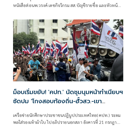
หนังสือต่อนพ.วรงค์ เดชกิจวิกรม สส.บัญชีรายชื่อ และหัวหน้า
พรรคไทยภักดี ในฐานะกรรมาธิการคณะกรรมาธิการการ
ป้องกันและปราบปรามการทุจริตประพฤติมิชอบ หรือ
กมธ.ป.ป.ช. เรื่อง กรณีทุจริตการจัดซื้อเครื่องบินกรมฝนหลวง
และการบินเกษตร
ม็อบเริ่มขยับ! 'คปท.' นัดชุมนุมหน้าทำเนียบฯ
ซัดปม 'โกงสอบท้องถิ่น-ฮั้วสว.-เขา
กระโดง-น้ำมัน'
เครือข่ายนักศึกษาประชาชนปฎินูปประเทศไทย(คปท.) ระดม
พลใส่รองเท้าผ้าใบ ไปอภิปรายนอกสภา อังคารที่ 21 กรกฎาคม
นี้