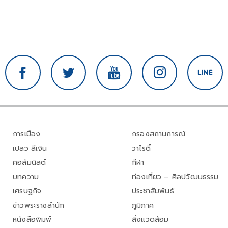
การเมือง
กรองสถานการณ์
เปลว สีเงิน
วาไรตี้
คอลัมนิสต์
กีฬา
บทความ
ท่องเที่ยว – ศิลปวัฒนธรรม
เศรษฐกิจ
ประชาสัมพันธ์
ข่าวพระราชสำนัก
ภูมิภาค
หนังสือพิมพ์
สิ่งแวดล้อม