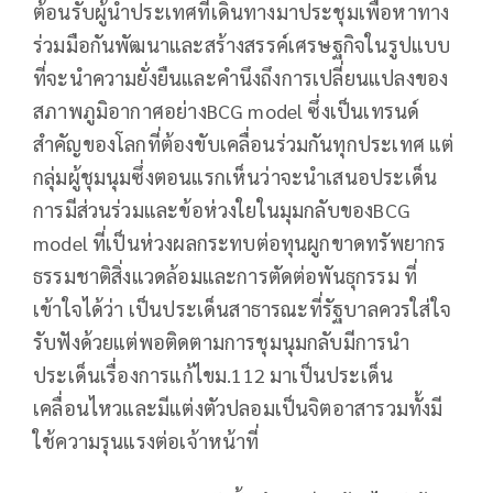
ต้อนรับผู้นำประเทศ​ที่เดินทางมาประชุมเพื่อหาทาง
ร่วมมือกันพัฒนา​และสร้างสรรค์​เศรษฐกิจ​ในรูปแบบ
ที่จะนำความยั่งยืนและคำนึงถึง​การเปลี่ยนแปลง​ของ
สภาพภูมิอากาศ​อย่าง​BCG​ model ซึ่งเป็นเทรนด์​
สำคัญ​ของโลกที่ต้องขับเคลื่อน​ร่วมกันทุกประเทศ แต่
กลุ่ม​ผู้​ชุมนุม​ซึ่งตอนแรกเห็น​ว่าจะนำเสนอประเด็น​
การมีส่วนร่วมและข้อห่วงใยในมุมกลับของ​BCG
model ที่เป็นห่วงผลกระทบต่อทุนผูกขาดทรัพยากร​
ธรรมชาติ​สิ่งแวดล้อม​และการตัดต่อพันธุกรรม​ ที่
เข้าใจได้ว่า เป็น​ประเด็นสาธารณะ​ที่รัฐบาล​ควรใส่ใจ
รับฟังด้วย​แต่พอติดตามการชุมนุม​กลับมีการนำ
ประเด็น​เรื่องการแก้ไขม.112 มาเป็นประเด็น​
เคลื่อนไหวและมีแต่งตัวปลอมเป็น​จิตอาสารวมทั้งมี
ใช้ความรุนแรง​ต่อเจ้าหน้าที่​