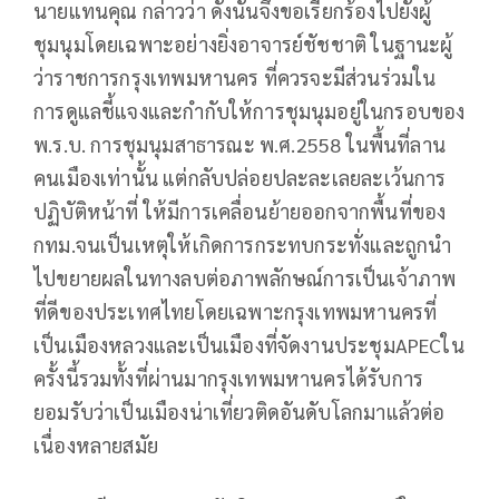
นายแทน​คุณ​ กล่าวว่า ดังนั้นจึงขอเรียกร้องไปยังผู้
ชุมนุมโดยเฉพาะ​อย่า​งยิ่งอาจารย์​ชัชชาติ​ ในฐานะ​ผู้​
ว่าราชการ​กรุงเทพ​มหานคร​ ที่ควรจะมีส่วนร่วมใน
การดูแล​ชี้แจงและกำกับ​ให้การชุมนุมอยู่ในกรอบของ​
พ.ร.บ. การชุมนุม​สาธารณะ​ พ.ศ.2558 ในพื้นที่ลาน
คนเมือง​เท่านั้น แต่กลับปล่อยปละละเลย​ละเว้นการ
ปฏิบัติ​หน้าที่​ ให้มีการเคลื่อนย้ายออกจากพื้นที่ของ​
กทม.​จน​เป็น​เหตุให้เกิดการกระทบกระทั่งและถูกนำ
ไปขยายผลในทางลบต่อภาพลักษณ์​การเป็นเจ้าภาพ​
ที่ดีของประเทศไทย​โดยเฉพาะ​กรุงเทพมหานคร​ที่
เป็นเมือง​หลวงและเป็นเมืองที่จัดงานประชุม​APECใน
ครั้งนี้รวมทั้งที่ผ่านมา​กรุงเทพ​มหานคร​ได้รับการ
ยอมรับว่าเป็น​เมืองน่าเที่ยวติดอันดับ​โลกมาแล้วต่อ
เนื่องหลายสมัย