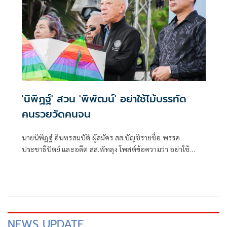
'นิพิฏฐ์' สวน 'พิพัฒน์' อย่าใช้ไม้บรรทัด
คนรวยวัดคนจน
นายนิพิฏฐ์ อินทรสมบัติ ผู้สมัคร สส.บัญชีรายชื่อ พรรค
ประชาธิปัตย์ และอดีต สส.พัทลุง โพสต์ข้อความว่า อย่าใช้
ไม้บรรทัดคนรวยไปวัดคนจน
NEWS UPDATE