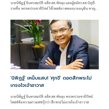
นายนิพิฏฐ์ อินทรสมบัติ อดีต สส.พัทลุง และผู้สมัคร สส.บัญชี
รายชื่อ พรรคประชาธิปัตย์ ได้โพสต์ภาพของนายอนุทิน ชาญ
วีรกูล นายกรัฐมนตรีและรมว.มหาดไทย พูดคำว่าถุย
'นิพิฏฐ์' เหน็บแสบ! 'ศุภจี' ดอดสึกพระไม่
เกรงใจเจ้าอาวาส
นายนิพิฏฐ์ อินทรสมบัติ อดีต สส.พัทลุง พรรคประชาธิปัตย์
โพสต์ข้อความผ่านเฟซบุ๊กว่า สึกพระไม่เกรงใจเจ้าอาวาส