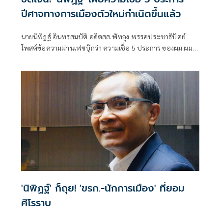
ปีศาจทางการเมืองตัวใหม่กำเนิดขึ้นแล้ว
นายนิพิฏฐ์ อินทรสมบัติ อดีตสส.พัทลุง พรรคประชาธิปัตย์
โพสต์ข้อความผ่านเฟซบุ๊กว่า ความเชื่อ 5 ประการ ของผม ผม
เป็นเพียงอดีตนักการเมือง เป็นคนธรรมดา ไม่จำเป็นต้องใส่ใจ
ความเห็นผม
'นิพิฏฐ์' ก็ถุย! 'ขรก.-นักการเมือง' ที่ยอม
ศิโรราบ