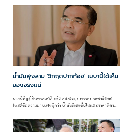
น้ำมันพุ่งลาม 'วิกฤตปากท้อง' เมษานี้ได้เห็น
ของจริงแน่
นายนิพิฏฐ์ อินทรสมบัติ อดีต สส.พัทลุง พรรคประชาธิปัตย์
โพสต์ข้อความผ่านเฟซบุ๊กว่า น้ำมันดีเซลขึ้นไปแตะราคาลิตรละ
47.74 บาทแล้ว จะขึ้นต่อไป หรือจะลดลง เขียนไปเดี๋ยวจะตื่น
ตระหนกกัน