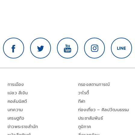
การเมือง
กรองสถานการณ์
เปลว สีเงิน
วาไรตี้
คอลัมนิสต์
กีฬา
บทความ
ท่องเที่ยว – ศิลปวัฒนธรรม
เศรษฐกิจ
ประชาสัมพันธ์
ข่าวพระราชสำนัก
ภูมิภาค