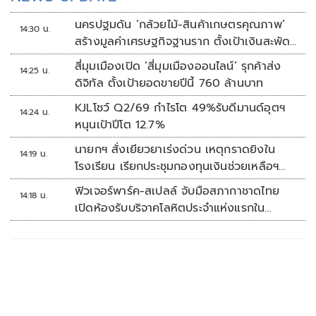
นครปฐมดัน ‘กล้วยไม้-สินค้าเกษตรคุณภาพ’
14:30 น.
สร้างมูลค่าเศรษฐกิจฐานราก ตั้งเป้าเงินสะพัด
10 ล้านบาท
สี่มุมเมืองเปิด ‘สี่มุมเมืองออนไลน์’ รุกค้าส่ง
14:25 น.
ดิจิทัล ตั้งเป้ายอดขายปีนี้ 760 ล้านบาท
KJLโชว์ Q2/69 กำไรโต 49%รับดีมานด์อุตฯ
14:24 น.
หนุนเป้าปีโต 12.7%
นายกฯ สั่งเยียวยาเร่งด่วน เหตุกราดยิงใน
14:19 น.
โรงเรียน เรียกประชุมกองทุนเงินช่วยเหลือฯ
ทันที
ฟิวเจอร์พาร์ค-สเปลล์ จับมือสภากาชาดไทย
14:18 น.
เปิดห้องรับบริจาคโลหิตประจำแห่งแรกใน
ศูนย์การค้าปทุมธานี