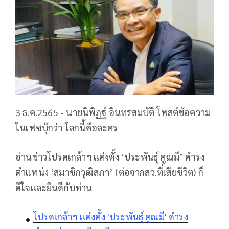
3 ธ.ค.2565 - นายนิพิฏฐ์ อินทรสมบัติ โพสต์ข้อความ
ในเฟซบุ๊กว่า โลกนี้คือละคร
อ่านข่าวโปรดเกล้าฯ แต่งตั้ง ‘ประพันธุ์ คูณมี’ ดำรง
ตำแหน่ง ‘สมาชิกวุฒิสภา’ (ต่อจากสว.ที่เสียชีวิต) ก็
ดีใจและยินดีกับท่าน
โปรดเกล้าฯ แต่งตั้ง 'ประพันธุ์ คูณมี' ดำรง