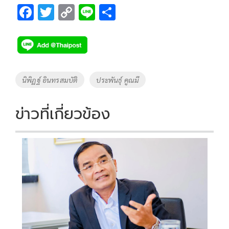
F
T
C
Li
S
ac
wi
o
n
h
e
tt
p
e
ar
b
er
y
e
o
Li
Tags
นิพิฏฐ์ อินทรสมบัติ
ประพันธุ์ คูณมี
o
n
k
k
ข่าวที่เกี่ยวข้อง