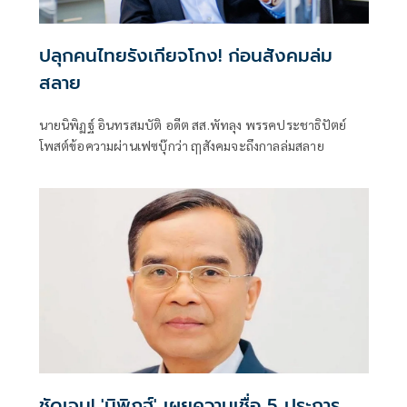
ปลุกคนไทยรังเกียจโกง! ก่อนสังคมล่ม
สลาย
นายนิพิฏฐ์ อินทรสมบัติ อดีต สส.พัทลุง พรรคประชาธิปัตย์
โพสต์ข้อความผ่านเฟซบุ๊กว่า ฤๅสังคมจะถึงกาลล่มสลาย
ชัดเจน! 'นิพิฏฐ์' เผยความเชื่อ 5 ประการ