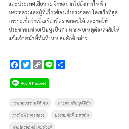
และประเทศเสียหาย จึงขอฝากไปยังการไฟฟ้า
นครหลวงและผู้ที่เกี่ยวข้องเร่งตรวจสอบโดยเร็วที่สุด
เพราะเชื่อว่าเป็นเรื่องที่ตรวจสอบได้ และขอให้
ประชาชนช่วยเป็นหูเป็นตา หากพบเหตุต้องสงสัยให้
แจ้งเจ้าหน้าที่ทันที"นายสมศักดิ์ กล่าว
F
T
C
Li
S
ac
wi
o
n
h
e
tt
p
e
ar
b
er
y
e
o
Li
Tags
กรมสอบสวนคดีพิเศษ
การขุดเหรียญดิจิทัล
o
n
การไฟฟ้านครหลวง
นายสมศักดิ์ เทพสุทิน
k
k
นายไตรยฤทธิ์ เตมหิวงศ์