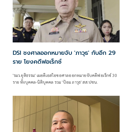
DSI ชงศาลออกหมายจับ 'ภาวุธ' กับอีก 29
ราย โยงคดีฟอเร็กซ์
'รมว.ยุติธรรม' เผยดีเอสไอขอศาลออกหมายจับคดีฟอเร็กซ์ 30
ราย ทั้งบุคคล-นิติบุคคล รวม 'ป้อม ภาวุธ' สส.ปชน.