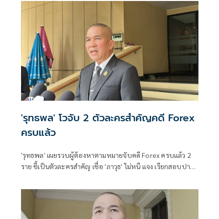
'รุทธพล' โวจับ 2 ตัวละครสำคัญคดี Forex
ครบแล้ว
'รุทธพล' เผยรวบผู้ต้องหาตามหมายจับคดี Forex ครบแล้ว 2
ราย ชี้เป็นตัวละครสำคัญ เชื่อ 'ภาวุธ' ไม่หนี แจง เรียกสอบปาก
ในช่วงปิดสมัยประชุมสภา เหตุดีเอสไอต้องทำให้เสร็จโดยเร็ว