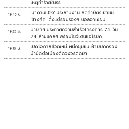
เหตุทำร้ายในรร.
'มาดามแป้ง' ประสานงาน ลดค่าบัตรเข้าชม
19:45 น.
'ช้างศึก' ตั้งแต่รอบรองฯ บอลอาเซียน
นายกฯ ประกาศความสำเร็จโครงการ 74 วัน
19:35 น.
74 ล้านแคลฯ พร้อมโชว์เต้นแอโรบิก
เปิดโอกาสชีวิตใหม่ ผนึกชุมชน-ฝ่ายปกครอง
19:16 น.
บำบัดต่อเนื่องตัดวงจรติดยา