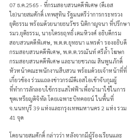
07 ธ.ค.2565 - ที่กรมสอบสวนคดีพิเศษ (ดีเอส
ไอ)นายสมศักดิ์ เทพสุทิน รัฐมนตรีว่าการกระทรวง
ยุติธรรม พร้อมด้วยนายธนวัชร นิติกาญจนา ที่ปรึกษา
รมว.ยุติธรรม, นายไตรยฤทธิ์ เตมหิวงศ์ อธิบดีกรม
สอบสวนคดีพิเศษ, พ.ต.ต.ยุทธนา แพรดำ รองอธิบดี
กรมสอบสวนคดีพิเศษ, พ.ต.ต.วรณันท์ ศรีล้ำ โฆษก
กรมสอบสวนคดีพิเศษ และนายชวภณ สินพูนภักดิ์
หัวหน้าคณะพนักงานสืบสวน พร้อมด้วยเจ้าหน้าที่ที่
เกี่ยวข้อง ร่วมแถลงข่าวกรณีดีเอสไอเข้าจับกุมผู้
ที่ทำการลักลอบใช้กระแสไฟฟ้าเพื่อนำมาใช้ในการ
ขุดเหรียญดิจิทัล โดยเฉพาะบิทคอยน์ ในพื้นที่
จ.นนทบุรี 39 แห่งและกรุงเทพมหานคร 2 แห่ง รวม
41 จุด
โดยนายสมศักดิ์ กล่าวว่า หลังจากมีผู้ร้องเรียนและ