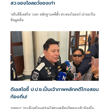
สว.ของไอลอว์ของเก่า
'อธิบดีดีเอสไอ' บอก หลักฐานคดีฮั้ว สว.ของไอลอว์ น่าจะเป็น
ข้อมูลเดิม
ดีเอสไอชี้ ป.ป.ช.เป็นเจ้าภาพหลักคดีโกงสอบ
ท้องถิ่น!
'ยุทธนา' ระบุดีเอสไอแค่ร่วมไต่สวนคดีทุจริตสอบเข้าท้องถิ่น