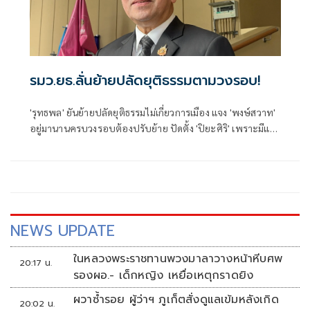
รมว.ยธ.ลั่นย้ายปลัดยุติธรรมตามวงรอบ!
'รุทธพล' ยันย้ายปลัดยุติธรรมไม่เกี่ยวการเมือง แจง 'พงษ์สวาท'
อยู่มานานครบวงรอบต้องปรับย้าย ปัดตั้ง 'ปิยะศิริ' เพราะมีแรง
ผลักดัน บอกเคยอยู่ในกระทรวงมาก่อนเข้าใจเนื้องานพอสมควร
NEWS UPDATE
ในหลวงพระราชทานพวงมาลาวางหน้าหีบศพ
20:17 น.
รองผอ.- เด็กหญิง เหยื่อเหตุกราดยิง
ผวาซ้ำรอย ผู้ว่าฯ ภูเก็ตสั่งดูแลเข้มหลังเกิด
20:02 น.