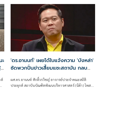
'ดร.อานนท์' เผยได้ใบแจ้งความ 'บังหล่า'
้
ซัดพวกปั่นข่าวเสี้ยมแซะสถาบัน กลบ
ข่าว44สส.
ต์
ผศ.ดร.อานนท์ ศักดิ์วรวิชญ์ อาจารย์ประจำคณะสถิติ
ม
ประยุกต์ สถาบันบัณฑิตพัฒนบริหารศาสตร์ (นิด้า) โพสต์
ข้อความผ่านเฟซบุ๊กว่า