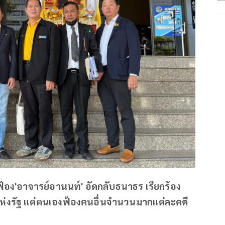
อง'อาจารย์อานนท์' อัดกลับธนาธร เรียกร้อง
แห่งรัฐ แต่ตนเองฟ้องคนอื่นจำนวนมากแต่ละคดี