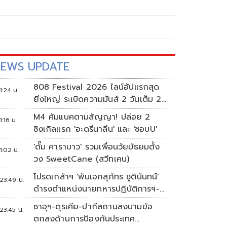
EWS UPDATE
808 Festival 2026 ไลน์อัปแรกสุด
1:24 น.
ยิ่งใหญ่ ระเบิดความมันส์ 2 วันเต็ม 2-
3 ต.ค.นี้
M4 คัมแบคตามสัญญา! ปล่อย 2
1:16 น.
ซิงเกิลแรก 'อะดรีนาลีน' และ 'ชอบU'
'ดั๊ม คาราบาว' รวมเพื่อนวัยมัธยมตั้ง
1:02 น.
วง SweetCane (สวีทเคน)
โปรดเกล้าฯ 'พันเอกสุภัทร ชูตินันทน์'
23:49 น.
ดำรงตำแหน่งนายทหารปฏิบัติการฯ-
พระราชทานยศ 'พลตรี'
ซาอุฯ-ตุรเคีย-ปากีสถานลงนามข้อ
23:45 น.
ตกลงด้านการป้องกันประเทศ