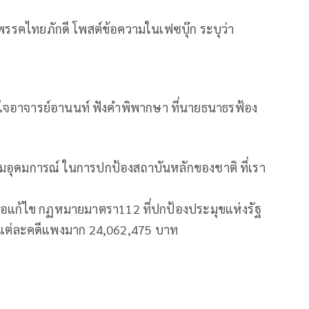
พรรคไทยภักดี โพสต์ข้อความในเฟซบุ๊ก ระบุว่า
ใจอาจารย์อานนท์ ฟังคำพิพากษา ที่นายธนาธรฟ้อง
ร่วมอุดมการณ์ ในการปกป้องสถาบันหลักของชาติ ที่เรา
รือแก้ไข กฏหมายมาตรา112 ที่ปกป้องประมุขแห่งรัฐ
งแต่ละคดีแพงมาก 24,062,475 บาท