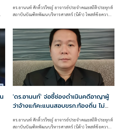
อำนาจให้กอ.รมน.
ดร.อานนท์ ศักดิ์วรวิชญ์ อาจารย์ประจำคณะสถิติประยุกต์
สถาบันบัณฑิตพัฒนบริหารศาสตร์ (นิด้า) โพสต์ข้อความ
ตอบโต้ว่า
่น
'ดร.อานนท์' จ่อชี้ช่องดำเนินคดีอาญาผู้
ว่าจ้างแก้คะแนนสอบขรก.ท้องถิ่น ไม่
ต้องยกเลิกทั้งหมด
ดร.อานนท์ ศักดิ์วรวิชญ์ อาจารย์ประจำคณะสถิติประยุกต์
สถาบันบัณฑิตพัฒนบริหารศาสตร์ (นิด้า) โพสต์ข้อความ
ผ่านเฟซบุ๊ก ว่า ·