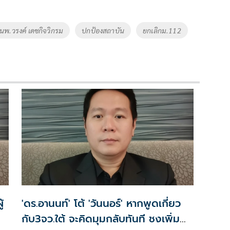
่นพ.วรงค์ เดชกิจวิกรม
ปกป้องสถาบัน
ยกเลิกม.112
้
'ดร.อานนท์' โต้ 'วันนอร์' หากพูดเกี่ยว
กับ3จว.ใต้ จะคิดมุมกลับทันที ชงเพิ่ม