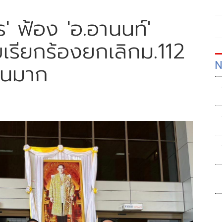
 ฟ้อง 'อ.อานนท์'
บเรียกร้องยกเลิกม.112
N
วนมาก