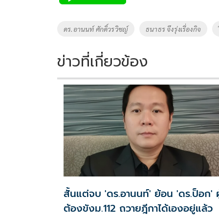
b
er
y
e
o
Li
Tags
ดร.อานนท์ ศักดิ์วรวิชญ์
ธนาธร จึงรุ่งเรื่องกิจ
o
n
k
k
ข่าวที่เกี่ยวข้อง
สั้นแต่จบ 'ดร.อานนท์' ย้อน 'ดร.ป็อก' ผู
ต้องขังม.112 ถวายฎีกาได้เองอยู่แล้ว