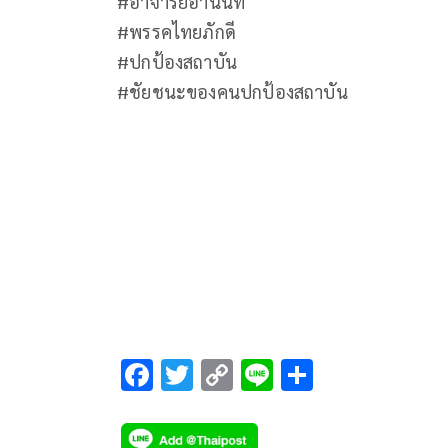
#อาจารย์อานนท์
#พรรคไทยภักดี
#ปกป้องสถาบัน
#ชัยชนะของคนปกป้องสถาบัน
F
T
C
Li
S
ac
wi
o
n
h
e
tt
p
e
ar