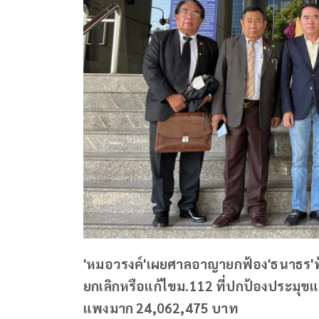
'หมอวรงค์'เผยศาลอาญายกฟ้อง'ธนาธร'ฟ้
ยกเลิกหรือแก้ไขม.112 ที่ปกป้องประมุข
แพงมาก 24,062,475 บาท