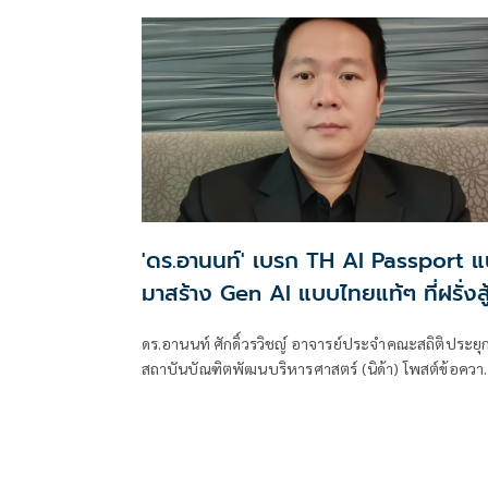
โพสต์ข้อความ ตอบโต้กรณีนายณัฐพงษ์ เรืองปัญญาวุฒิ
ส.ส.บัญชีรายชื่อ พรรคประชาชน อภิปรายเกี่ยวกับงบฯ
หน่วยราชการในพระองค์ ว่า
'ดร.อานนท์' เบรก TH AI Passport แนะ
มาสร้าง Gen AI แบบไทยแท้ๆ ที่ฝรั่งสู
เราไม่ได้
ดร.อานนท์ ศักดิ์วรวิชญ์ อาจารย์ประจำคณะสถิติประยุก
สถาบันบัณฑิตพัฒนบริหารศาสตร์ (นิด้า) โพสต์ข้อควา
ผ่านเฟซบุ๊กว่า