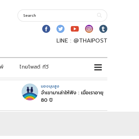
LINE : @THAIPOST
พ์
ไทยโพสต์ ทีวี
มองมุมสูง
จำเขามาเล่าให้ฟัง : เมื่อเราอายุ
80 ปี