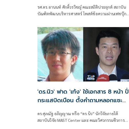
รศ.ดร.อานนท์ ศักดิ์วรวิชญ์ คณะสถิติประยุกต์ สถาบัน
บัณฑิตพัฒนบริหารศาสตร์ โพสต์ข้อความผ่านเฟซบุ๊ก
ตอบโต้ว่า
'ดร.นิว' ฟาด 'เท้ง' ใช้เอกสาร 8 หน้า ปั
กระแสบิดเบือน ตั้งคำถามหลอกแซะ
สถาบันฯ
ดร.ศุภณัฐ อภิญญาณ หรือ “ดร.นิว” นักวิจัยภายใต้
สถาบันวิจัย MAST Center และ คณะวิศวกรรมชีวการ
แพทย์ University of Arkansas ประเทศสหรัฐอเมริกา