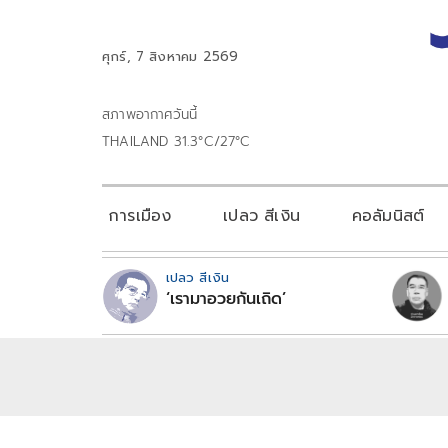
ศุกร์, 7 สิงหาคม 2569
สภาพอากาศวันนี้
THAILAND 31.3°C/27°C
การเมือง
เปลว สีเงิน
คอลัมนิสต์
เปลว สีเงิน
‘เรามาอวยกันเถิด’