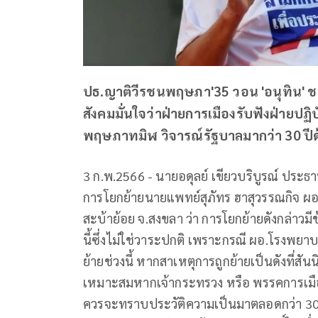
ปธ.ญาติวีรชนพฤษภา'35 วอน 'อนุทิน' ชะล
สังคมมั่นใจว่าฝ่ายการเมืองรับฟังฝ่ายปฏิบ
พฤษภาทมิฬ วิจารณ์รัฐบาลมากว่า 30 ปีด้
3 ก.พ.2566 - นายอดุลย์ เขียวบริบูรณ์ ปร
การโยกย้ายนายแพทย์สุภัทร ฮาสุวรรณกิจ
สะบ้าย้อย จ.สงขลา ว่า การโยกย้ายดังกล่าวมี
นี้ซึ่งไม่ใช่วาระปกติ เพราะกรณี ผอ.โรงพยาบ
ย้ายช่วงนี้ หากสาเหตุการถูกย้ายเป็นดังที่สันน
เหมาะสมหากเจ้ากระทรวง หรือ พรรคการเมือง
ควรจะทราบประวัติความเป็นมาตลอดกว่า 30 ป