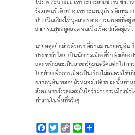
ไปร.พ.สะบ้าย้อย เพราะการย้ายช่วงนี้ ซึ่งใก
รังแกคนที่เห็นต่าง เพราะนพ.สุภัทร อีกหม
ปากเป็นเสียงให้บุคลากรทางการแพทย์ที่อยู่
สาธารณสุขอยู่ตลอด จนเป็นเรื่องปกติอยู่แล้ว 
นายอดุลย์ กล่าวด้วยว่า ที่ผ่านมานายอนุทิน 
ประชาธิปไตย เป็นนักการเมืองที่รับฟังเสี
และพร้อมจะเป็นนายกรัฐมนตรีคนต่อไป การป
โยกย้ายเพื่อการเมืองเป็นเรื่องไม่สมควรให้เ
ยกฯอนุทิน พลอยมัวหมองไปด้วย ฉะนั้นท่านค
สังคมหายกังวลและมั่นใจว่าฝ่ายการเมืองนำโ
ทำงานในพื้นที่จริงๆ
F
T
C
Li
S