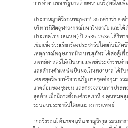
การทำงานของรัฐบาลด้วยความบริสุทธิ์ใจเพื่อ
ประธานญาติวีรชนพฤษภา’ 35 กล่าวว่า คงจำกั
บริหารนิสิตจุฬาลงกรณ์มหาวิทยาลัย และได้
ประเทศไทย (สนนท.) ปี 2535-2536 ได้วิพา
เข้มแข็ง ร่วมเรียกร้องประชาธิปไตยกับนิส
เหตุการณ์พฤษภาทมิฬ นพ.สุภัทร ได้ต่อสู้เพ
แพทย์ศาสตร์ได้เป็นนายแพทย์ประจำรพ.ต่างๆ
และดำรงตำแหน่งเป็นผอ.โรงพยาบาล ได้รับ
เคยหยุดวิพากษ์วิจารณ์รัฐบาลชุดต่อๆมา รวมท
แวดล้อมของชุมชน และตรวจสอบการประพฤติมิ
สุดท้ายเมื่อมีการตั้งองค์กรสภาที่ 3 คุณหมอสุภ
ระบอบประชาธิปไตยและวงการแพทย์
"ขอวิงวอนให้นายอนุทิน ชาญวีรกูล รมว.สาธา