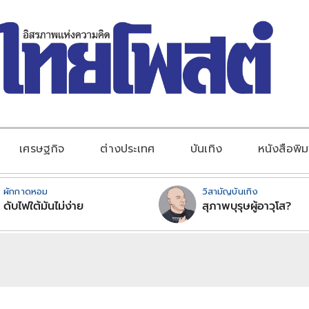
เศรษฐกิจ
ต่างประเทศ
บันเทิง
หนังสือพิม
ผักกาดหอม
วิสามัญบันเทิง
ดับไฟใต้มันไม่ง่าย
สุภาพบุรุษผู้อาวุโส?