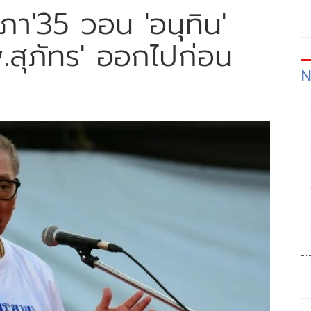
า'35 วอน 'อนุทิน'
พ.สุภัทร' ออกไปก่อน
N