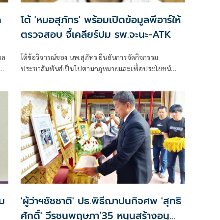
ด
โต้ 'หมอสุภัทร' พร้อมเปิดข้อมูลพีอาร์ให้
ตรวจสอบ จี้เคลียร์ปม รพ.จะนะ-ATK
าล
โต้ข้อวิจารณ์ของ นพ.สุภัทร ยืนยันการจัดกิจกรรม
ประชาสัมพันธ์เป็นไปตามกฎหมายและเพื่อประโยชน์
ประชาชน พร้อมเปิดหลักฐานให้ตรวจสอบเพื่อความ
โปร่งใส พร้อมตั้งข้อสังเกตว่าการเคลื่อนไหวอาจถูกมองว่า
มีนัยทางการเมือง และเรียกร้องให้ชี้แจงข้อสงสัยเกี่ยวกับ
การบริหารโรงพยาบาลจะนะและการจัดซื้อชุดตรวจ ATK
ปม
'ผู้ว่าฯชัชชาติ' ปธ.พิธีฌาปนกิจศพ 'สุทธิ
ศักดิ์' วีรชนพฤษภา’35 หนุนสร้างอนุ