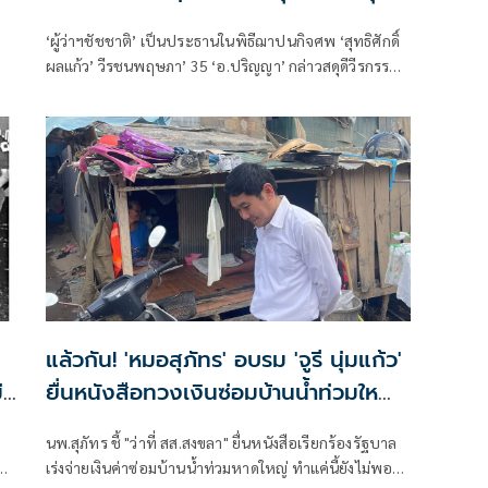
สรณ์สถานฯให้แล้วเเสร็จ
‘ผู้ว่าฯชัชชาติ’ เป็นประธานในพิธีฌาปนกิจศพ ‘สุทธิศักดิ์
ผลแก้ว’ วีรชนพฤษภา’ 35 ‘อ.ปริญญา’ กล่าวสดุดีวีรกรรมที่
ขัดขวางไม่ให้ตำรวจใช้รถฉีดน้ำแรงดันสูงฉีดใส่ประชาชน
จนถูกทำร้ายพิการตลอดชีวิต เป็นภาพจำของเหตุการณ์
พฤษภาฯที่ต่อสู้เพื่อประชาธิปไตย และจะอยู่ในใจของทุก
คน ขอบคุณผู้ว่าฯชัชชาติ รับปากจะสนับสนุนการจัดสร้าง
อนุสรณ์สถานวีรชนฯให้แล้วเสร็จ หวังได้เปิดงาน 17 พ.ค.
2570 ร่วมกัน
แล้วกัน! 'หมอสุภัทร' อบรม 'จูรี นุ่มแก้ว'
่
ยื่นหนังสือทวงเงินซ่อมบ้านน้ำท่วมใหญ่
ทำแค่นี้ยังไม่พอ!
นพ.สุภัทร ชี้ "ว่าที่ สส.สงขลา" ยื่นหนังสือเรียกร้องรัฐบาล
เร่งจ่ายเงินค่าซ่อมบ้านน้ำท่วมหาดใหญ่ ทำแค่นี้ยังไม่พอ