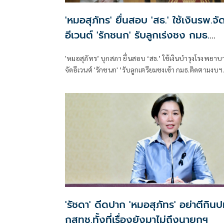
'หมอสุภัทร' ยื่นสอบ 'สธ.' ใช้เงินรพ.จั
อีเวนต์ 'รักชนก' รับลูกเร่งชง กมธ.
สังคายนา
'หมอสุภัทร’ บุกสภา ยื่นสอบ ‘สธ.’ ใช้เงินบำรุงโรงพยาบ
จัดอีเวนต์ 'รักชนก' ’รับลูกเตรียมชงเข้า กมธ.ติดตามงบฯ
สังคายนา
'รัชดา' ดีดปาก 'หมอสุภัทร' อย่าตีกิน
กสทช.ทั้งที่เรื่องยังมาไม่ถึงนายกฯ