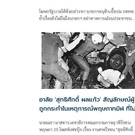
โฆษกรัฐบาลโต้ข้อกล่าวหา นายกฯอนุทิน ยื้อปม กสทช.
ย้ำเรื่องยังไม่ถึงมือนายกฯ อย่าคาดการณ์จนประชาชน
เข้าใจผิด
อาลัย 'สุทธิศักดิ์ ผลแก้ว' สัญลักษณ์ผู้
ถูกกระทำในเหตุการณ์พฤษภาทมิฬ ที่ไม
ยอมก้มหัวให้เผด็จการ
นายเมธา มาสขาว เลขาธิการคณะกรรมการญาติวีรชน
พฤษภา 35 โพสต์เฟซบุ๊ก เรื่อง งานศพวีรชน "สุทธิศักดิ์ ผล