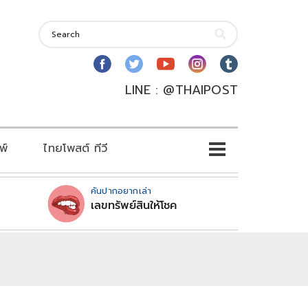
LINE : @THAIPOST
พ์
ไทยโพสต์ ทีวี
คันปากอยากเล่า
เลขทรัพย์สินให้โชค