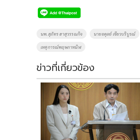
ac
wi
o
n
h
e
tt
p
e
ar
b
er
y
e
o
Li
Tags
นพ.สุภัทร ฮาสุวรรณกิจ
นายอดุลย์ เขียวบริบูรณ์
o
n
เหตุการณ์พฤษภาทมิฬ
k
k
ข่าวที่เกี่ยวข้อง