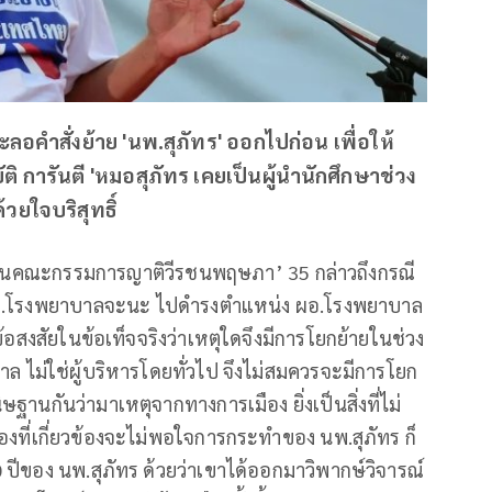
อคำสั่งย้าย 'นพ.สุภัทร' ออกไปก่อน เพื่อให้
ัติ การันตี 'หมอสุภัทร เคยเป็นผู้นำนักศึกษาช่วง
วยใจบริสุทธิ์
ะธานคณะกรรมการญาติวีรชนพฤษภา’ 35 กล่าวถึงกรณี
 ผอ.โรงพยาบาลจะนะ ไปดำรงตำแหน่ง ผอ.โรงพยาบาล
ข้อสงสัยในข้อเท็จจริงว่าเหตุใดจึงมีการโยกย้ายในช่วง
าล ไม่ใช่ผู้บริหารโดยทั่วไป จึงไม่สมควรจะมีการโยก
ิษฐานกันว่ามาเหตุจากทางการเมือง ยิ่งเป็นสิ่งที่ไม่
ที่เกี่ยวข้องจะไม่พอใจการกระทำของ นพ.สุภัทร ก็
ีของ นพ.สุภัทร ด้วยว่าเขาได้ออกมาวิพากษ์วิจารณ์