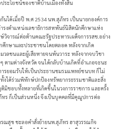
ประโยชน์ของชาติบ้านเมืองทั้งสิ้น
นได้เมื่อปี พ.ศ 2534 นพ.สุภัทร เป็นนายกองค์การ
ดำรงตำแหน่งเลขาธิการสหพันธ์นิสิตนักศึกษาแห่ง
กษ์วิจารณ์ต่อต้านคณะรัฐประหารเผด็จการรสช.อย่าง
ิตนักศึกษาและประชาชนโดยตลอด หลังจากเกิด
ื่อมวลชนและผู้เสียหายจนพ้นวาระ หลังจากจบวิชา
 ตามต่างจังหวัด จนได้กลับบ้านเกิดที่อำเภอจะนะ
การยอมรับให้เป็นประธานชมรมแพทย์ชนบท ก็ไม่
ั้งได้ร่วมพิทักษ์ปกป้องทรัพยากรธรรมชาติและสิ่ง
ชอบทั้งหลายที่เกิดขึ้นในวงการราชการ และครั้ง
ัทร ก็เป็นส่วนหนึ่ง จึงเป็นบุคคลที่มีคุณูปการต่อ
รณสุข ชะลอคำสั่งย้ายนพ.สุภัทร ฮาสุวรรณกิจ