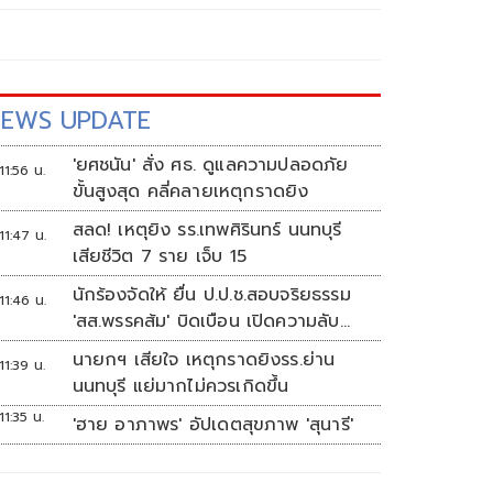
EWS UPDATE
'ยศชนัน' สั่ง ศธ. ดูแลความปลอดภัย
11:56 น.
ขั้นสูงสุด คลี่คลายเหตุกราดยิง
สลด! เหตุยิง รร.เทพศิรินทร์ นนทบุรี
11:47 น.
เสียชีวิต 7 ราย เจ็บ 15
นักร้องจัดให้ ยื่น ป.ป.ช.สอบจริยธรรม
11:46 น.
'สส.พรรคส้ม' บิดเบือน เปิดความลับ
'บังเกอร์ทหาร'
นายกฯ เสียใจ เหตุกราดยิงรร.ย่าน
11:39 น.
นนทบุรี แย่มากไม่ควรเกิดขึ้น
11:35 น.
'ฮาย อาภาพร' อัปเดตสุขภาพ 'สุนารี'