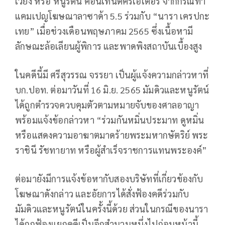
เวียง หรือ หนูรัตน์ คอนเทนต์ครีเอเตอร์ จากกรณีทำ
แคมเปญโฆษณาลาซาด้า 5.5 ร่วมกับ “นารา เครปกะ
เทย” เมื่อช่วงเดือนพฤษภาคม 2565 ซึ่งเนื้อหามี
ลักษณะล้อเลียนผู้พิการ และพาดพิงสถาบันเบื้องสูง
ในคดีนี้มี ศรีสุวรรณ จรรยา เป็นผู้แจ้งความกล่าวหาที่
บก.ปอท. ต่อมาวันที่ 16 มิ.ย. 2565 มัมดิวและหนูรัตน์
ได้ถูกตำรวจควบคุมตัวตามหมายจับของศาลอาญา
พร้อมแจ้งข้อกล่าวหา “ร่วมกันหมิ่นประมาท ดูหมิ่น
หรือแสดงความอาฆาตมาดร้ายพระมหากษัตริย์ พระ
ราชินี รัชทายาท หรือผู้สำเร็จราชการแทนพระองค์”
ต่อมายังมีการแจ้งข้อหากับสองบริษัทที่เกี่ยวข้องกับ
โฆษณาดังกล่าว และอัยการได้สั่งฟ้องคดีร่วมกับ
มัมดิวและหนูรัตน์ในครั้งนี้ด้วย ส่วนในกรณีของนารา
ได้ถูกฟ้องแยกคดีเป็นอีกสำนวนหนึ่งไปก่อนหน้านี้