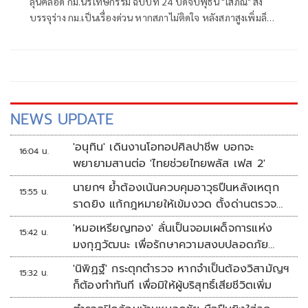
ลุ้นคลอด กม.นิรโทษกรรม ฉบับที่ 24 ปิดจบพุธนี้ "โสภณ" สั่ง
บรรจุร่าง กม.เป็นเรื่องด่วน หากสภาไม่ติดใจ หลังสภาสูงเพิ่มล็อก
สองชั้นไม่ให้นิรโทษฯ อายุต่ำกว่า 18 ปี ทำผิด 112 ก็ไม่ล้างผิด
รอนำขึ้นทูลเกล้าฯ ถวายทันที สว.แจงกฎหมายประกาศใช้ ยัง
ไม่มีผลทันที ต้องให้กรรมการสันติสุขไฟเขียวรายบุคคล
NEWS UPDATE
'อนุทิน' เดินงานโอทอปศิลปาชีพ บอกจะ
16:04 น.
พยายามสานต่อ 'ไทยช่วยไทยพลัส เฟส 2'
นายกฯ ย้ำต้องเน้นควบคุมอาวุธปืนหลังเหตุก
15:55 น.
ราดยิง แก้กฎหมายให้เข้มงวด ตั้งด่านตรวจ
เพิ่ม
'หมอเหรียญทอง' ลั่นเป็นจอมเผด็จการแห่ง
15:42 น.
มงกุฎวัฒนะ เพื่อรักษาความสงบปลอดภัย
ภายในรพ.
'นิพิฏฐ์' กระตุกตำรวจ หากจำเป็นต้องวิสามัญฯ
15:32 น.
ก็ต้องทำทันที เพื่อมิให้ผู้บริสุทธิ์เสียชีวิตเพิ่ม