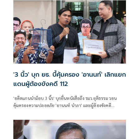
'3 นิ้ว' บุก ยธ. บี้คุ้มครอง 'อานนท์' เลิกแยก
แดนผู้ต้องขังคดี 112
'อดีตแกนนำม็อบ 3 นิ้ว' บุกยื่นหนังสือถึง รมว.ยุติธรรม วอน
คุ้มครองความปลอดภัย 'อานนท์ นำภา' และผู้ต้องขังคดี
การเมือง หลังส่งจดหมายร้องหวั่นถูกแยกแดนเสี่ยงอันตราย