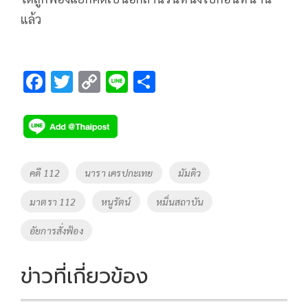
แล้ว
F
T
C
Li
S
ac
wi
o
n
h
e
tt
p
e
ar
b
er
y
e
o
Li
Tags
คดี 112
นารา เครปกะเทย
มัมดิว
o
n
มาตรา 112
หนูรัตน์
หมิ่นสถาบัน
k
k
อัยการสั่งฟ้อง
ข่าวที่เกี่ยวข้อง