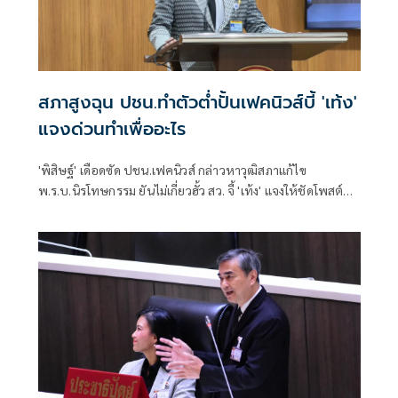
สภาสูงฉุน ปชน.ทำตัวต่ำปั้นเฟคนิวส์บี้ 'เท้ง'
แจงด่วนทำเพื่ออะไร
'พิสิษฐ์' เดือดซัด ปชน.เฟคนิวส์ กล่าวหาวุฒิสภาแก้ไข
พ.ร.บ.นิรโทษกรรม ยันไม่เกี่ยวฮั้ว สว. จี้ 'เท้ง' แจงให้ชัดโพสต์
เพื่ออะไร หรือแค่เรียกยอดไลก์ยอดแชร์ มองทำให้พรรคดูต่ำ