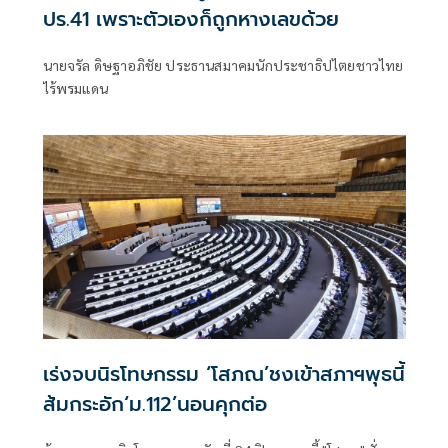
ปร.41 เพราะตัวเองก็ถูกหางเลขด้วย
นายจรัล ดิษฐาอภิชัย ประธานสมาคมนักประชาธิปไตยชาวไทย
ไร้พรมแดน
เร่งจบนิรโทษกรรม ‘โสภณ’ชงเข้าสภาฯพุธนี้
ส้มกระอัก‘ม.112’นอนคุกต่อ