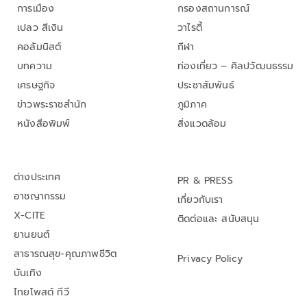
การเมือง
กรองสถานการณ์
เปลว สีเงิน
วาไรตี้
คอลัมนิสต์
กีฬา
บทความ
ท่องเที่ยว – ศิลปวัฒนธรรม
เศรษฐกิจ
ประชาสัมพันธ์
ข่าวพระราชสำนัก
ภูมิภาค
หนังสือพิมพ์
สิ่งแวดล้อม
ต่างประเทศ
PR & PRESS
อาชญากรรม
เกี่ยวกับเรา
X-CITE
ติดต่อและ สนับสนุน
ยานยนต์
สาธารณสุข-คุณภาพชีวิต
Privacy Policy
บันเทิง
ไทยโพสต์ ทีวี