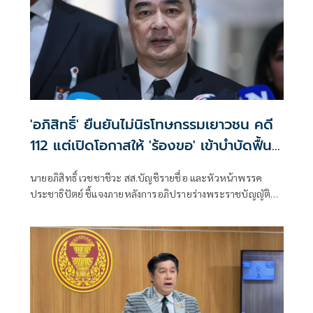
'อภิสิทธิ์' ยืนยันไม่นิรโทษกรรมเยาวชน คดี
112 แต่เปิดโอกาสให้ 'ร้องขอ' เข้าบำบัดฟื้นฟู
สร้างสัมพันธ์อันดีกับสถาบัน
นายอภิสิทธิ์ เวชชาชีวะ สส.บัญชีรายชื่อ และหัวหน้าพรรค
ประชาธิปัตย์ ชี้แจงภายหลังการอภิปรายร่างพระราชบัญญัติ
เสริมสร้างสังคมสันติสุข หรือ ร่างกฎหมายนิรโทษกรรม จนโซเชีย
ลแห่ทัวร์ลงบนโลกออนไลน์ ว่า ตนเองสนับสนุนการนิรโทษ
กรรมเยาวชน ในคดีอาญามาตรา 112 ว่า จริงๆ หากใครยังมีข้อ
สงสัย ตนเองก็อยากให้ไปฟังคำอภิปราย เพราะมีปัญหา 2 ส่วน