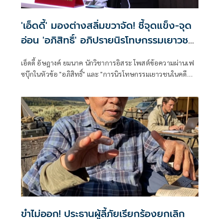
'เอ็ดดี้' มองต่างสลิ่มขวาจัด! ชี้จุดแข็ง-จุด
อ่อน 'อภิสิทธิ์' อภิปรายนิรโทษกรรมเยาวชน
ในคดี 112
เอ็ดดี้ อัษฎางค์ ยมนาค นักวิชาการอิสระ โพสต์ข้อความผ่านเฟ
ซบุ๊กในหัวข้อ "อภิสิทธิ์" และ "การนิรโทษกรรมเยาวชนในคดี
ม.112" มีเนื้อหาดังนี้ จริงๆ ผมไม่คิดจะวิพากษ์วิจารณ์เรื่องนี้
อ่านแล้วก็ปล่อยผ่านไป เพราะมีเพื่อนๆ พี่ๆ น้องๆ แสดงความ
เห็นกันหลายคนแล้ว กลัวว่าแสดงความเห็นอะไรออกไปเดี๋ยว
พี่ๆ
ขำไม่ออก! ประธานผู้ลี้ภัยเรียกร้องยกเลิก