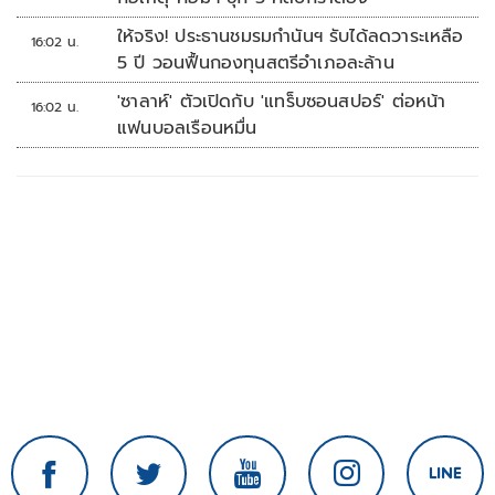
ให้จริง! ประธานชมรมกำนันฯ รับได้ลดวาระเหลือ
16:02 น.
5 ปี วอนฟื้นกองทุนสตรีอำเภอละล้าน
'ซาลาห์' ตัวเปิดกับ 'แทร็บซอนสปอร์' ต่อหน้า
16:02 น.
แฟนบอลเรือนหมื่น