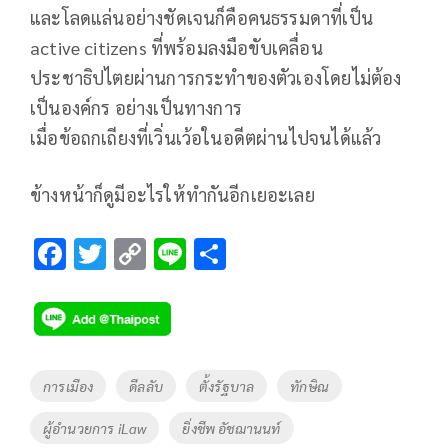
และโลดแล่นอย่างชัดเจนก็คือคนธรรมดาที่เป็น
active citizens ที่พร้อมลงมือขับเคลื่อน
ประชาธิปไตยผ่านการกระทำของตัวเองโดยไม่ต้อง
เป็นองค์กร อย่างเป็นทางการ
เมื่อข้อถกเถียงที่เวิ่นเว้อในอดีตผ่านไปจนได้แล้ว
ข้างหน้าก็ดูมีอะไรให้ทำกันอีกเยอะเลย
F
T
C
Li
S
ac
wi
o
n
h
e
tt
p
e
ar
b
er
y
e
o
Li
Tags
การเมือง
ดีลลับ
ตั้งรัฐบาล
ทักษิณ
o
n
ผู้อำนวยการ iLaw
ยิ่งชีพ อัชฌานนท์
k
k