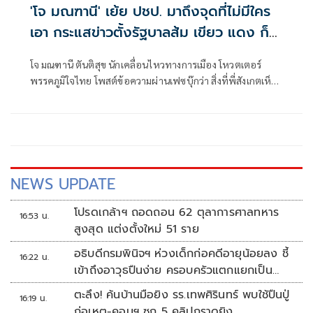
'โจ มณฑานี' เย้ย ปชป. มาถึงจุดที่ไม่มีใคร
เอา กระแสข่าวตั้งรัฐบาลส้ม เขียว แดง ก็
ยังไม่มีฟ้าเลย
โจ มณฑานี ตันติสุข นักเคลื่อนไหวทางการเมือง โหวตเตอร์
พรรคภูมิใจไทย โพสต์ข้อความผ่านเฟซบุ๊กว่า สิ่งที่พี่สังเกตเห็น
ในกระแสข่าวรัฐบาลส้มโอแดงคือ ไม่มีฟ้าอยู่ในนั้นเลย มาถึงจุด
ที่เป็นพรรคที่ทุกฝั่งลืมได้ไงเนี้ย
NEWS UPDATE
โปรดเกล้าฯ ถอดถอน 62 ตุลาการศาลทหาร
16:53 น.
สูงสุด แต่งตั้งใหม่ 51 ราย
อธิบดีกรมพินิจฯ ห่วงเด็กก่อคดีอายุน้อยลง ชี้
16:22 น.
เข้าถึงอาวุธปืนง่าย ครอบครัวแตกแยกเป็น
ชนวนสำคัญ
ตะลึง! ค้นบ้านมือยิง รร.เทพศิรินทร์ พบใช้ปืนปู่
16:19 น.
ก่อเหตุ-คอมฯ ซุก 5 คลิปกราดยิง