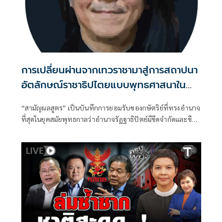
การเปลี่ยนผ่านจากเทวราชามาสู่การสถาปนา
อัตลักษณ์ราชาธิปไตยแบบพุทธศาสนาใน
พระไตรปิฏก : สามัญผลสูตรในฐานะทฤษฎี
“สามัญผลสูตร” เป็นบันทึกการยอมรับของกษัตริย์ที่ทรงอำนาจ
ขีดจำกัดของอำนาจรัฐเหนือแรงงานและ
ที่สุดในยุคสมัยพุทธกาลว่าอำนาจรัฏฐาธิปัตย์มีขีดจำกัดและขีด
ทรัพย์สิน
จำกัดนั้นอยู่ที่พรมแดนระหว่างร่างกายและจิตใจของพลเมือง