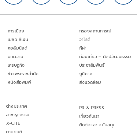
การเมือง
กรองสถานการณ์
เปลว สีเงิน
วาไรตี้
คอลัมนิสต์
กีฬา
บทความ
ท่องเที่ยว – ศิลปวัฒนธรรม
เศรษฐกิจ
ประชาสัมพันธ์
ข่าวพระราชสำนัก
ภูมิภาค
หนังสือพิมพ์
สิ่งแวดล้อม
ต่างประเทศ
PR & PRESS
อาชญากรรม
เกี่ยวกับเรา
X-CITE
ติดต่อและ สนับสนุน
ยานยนต์