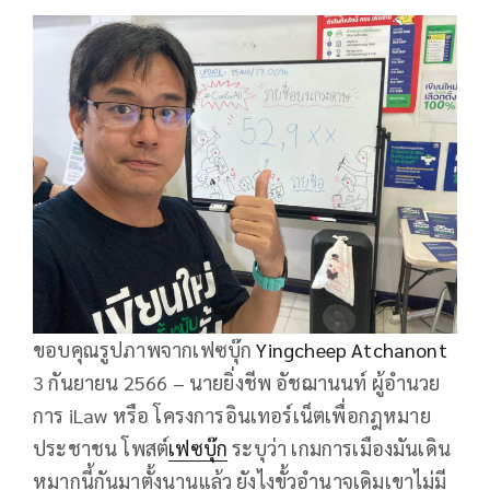
ขอบคุณรูปภาพจากเฟซบุ๊ก
Yingcheep Atchanont
3 กันยายน 2566 – นายยิ่งชีพ อัชฌานนท์ ผู้อำนวย
การ iLaw หรือ โครงการอินเทอร์เน็ตเพื่อกฎหมาย
ประชาชน โพสต์
เฟซบุ๊ก
ระบุว่า เกมการเมืองมันเดิน
หมากนี้กันมาตั้งนานแล้ว ยังไงขั้วอำนาจเดิมเขาไม่มี