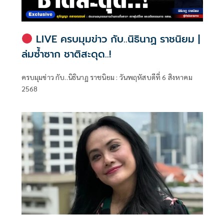
LIVE ครบมุมข่าว กับ..นิธินาฏ ราชนิยม |
ล่มซ้ำซาก ชาติสะดุด..!
ครบมุมข่าว กับ..นิธินาฏ ราชนิยม : วันพฤหัสบดีที่ 6 สิงหาคม
2568