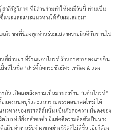
าลีรัฐวิภาค ที่มีส่วนร่วมทำให้ผมมีวันนี้ ท่านเป็น
ห้คำชี้แนะและแนะแนวทางให้กับผมเสมอมา
นแล้ว ขอพี่น้องทุกท่านร่วมแสดงความยินดีกับท่านไป
กันยายนที่ผ่านมา ที่ร้านแซ่บไบรท์ ร้านอาหารของนายชิน
ื้อสีในชื่อ "ปาร์ตี้นัดกระชับมิตร เหลือง & แดง
บัน เปิดเผยถึงความเป็นมาของร้าน “แซ่บไบรท์”
ำเสื้อแดงนนทบุรีและแนวร่วมพรรคอนาคตใหม่ ได้
ในแนวทางของพรรคสีส้มนั้น เป็นภัยต่อความมั่นคงของ
วิตไบรท์ ก็ยิ่งถลำตกต่ำ มีแต่คดีความติดตัวเป็นหาง
นถีบทำงานรับจ้างทุกอย่างชีวิตก็ไม่ดีขึ้น เมียก็ต้อง