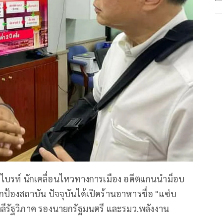
ือ ไบรท์ นักเคลื่อนไหวทางการเมือง อดีตแกนนำม็อบ
กป้องสถาบัน ปัจจุบันได้เปิดร้านอาหารชื่อ "แซ่บ
าลีรัฐวิภาค รองนายกรัฐมนตรี และรมว.พลังงาน