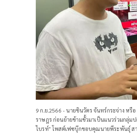
9 ก.ย.2566 - นายชินวัตร จันทร์กระจ่าง หร
ราษฎร ก่อนย้ายข้ามขั้วมาเป็นแนวร่วมกลุ่มป
ไบรท์" โพสต์เฟซบุ๊กขอบคุณนายพีระพันธุ์ ส