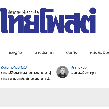
เศรษฐกิจ
ต่างประเทศ
บันเทิง
หนังสือพิม
ยังไม่ตายก็อยู่กันไป
ผักกาดหอม
การเปลี่ยนผ่านจากเทวราชามาสู่
ออเดอร์จากคุก!
การสถาปนาอัตลักษณ์ราชาธิป
ไตยแบบพุทธศาสนาในพระไตร
ปิฏก : สามัญผลสูตรในฐานะ
ทฤษฎีขีดจำกัดของอำนาจรัฐ
เหนือแรงงานและทรัพย์สิน