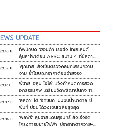
EWS UPDATE
ทัพนักบิด 'ฮอนด้า เรซซิ่ง ไทยแลนด์'
20:43 น.
ลุ้นล่าโพเดียม ARRC สนาม 4 ที่มัลดาลิ
กา
‘ศุภมาส’ สั่งเข้มตรวจคลินิกเสริมความ
20:32 น.
งาม ย้ำโฆษณาราคาต้องจ่ายจริง
พี่ชาย 'ฮลุน โซโล่' แจ้งกำหนดการสวด
20:12 น.
อภิธรรมศพ เตรียมจัดพิธีฌาปนกิจ 11
ส.ค.
'ลลิดา' โต้ 'รักชนก' ปมงบน้ำบาดาล ชี้
20:07 น.
พื้นที่ ปชน.ได้วงเงินเฉลี่ยสูงสุด
'พลพีร์' ลุยชายแดนสุรินทร์ สั่งเร่งรัด
20:06 น.
โครงการขยายไฟฟ้า 'ปราสาทตาควาย-