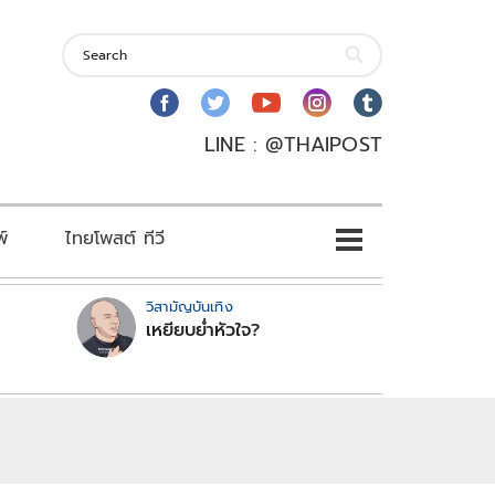
LINE : @THAIPOST
พ์
ไทยโพสต์ ทีวี
วิสามัญบันเทิง
เหยียบย่ำหัวใจ?