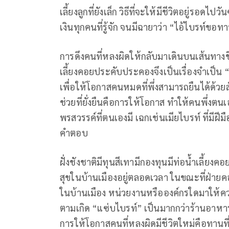
เลี้ยงลูกที่ยังเล็ก วิธีที่จะให้มีชีวิตอยู่ร
เงินทุกคนที่รู้จัก จนมีฉายาว่า “ไอ้ไบรท์ขอ
การดึงคนที่หลงผิดให้กลับมาเดินบนเส้นทางชีวิต
เลี้ยงคอยประคับประคองจึงเป็นเรื่องจำเป็น “มูล
เพื่อให้โอกาสคนหมดที่พึ่งสามารถยืนได้ด้วย
ช่วยที่ยั่งยืนคือการให้โอกาส ทำให้คนพึ่งต
พรสวรรค์ที่ตนเองมี เฉกเช่นเมียไบรท์ ที่มีฝ
คำตอบ
ฝั่งชังชาติมีทุนสีเทามีกองทุนมีท่อน้ำเลี้ยง
สุขในบ้านเมืองอยู่ตลอดเวลา ในขณะที่ฝ่ายคอยป
ในบ้านเมือง หน่วยงานหรือองค์กรใดมาให้ค
ตามเกิด “แซ่บไบรท์” เป็นมากกว่าร้านอาหาร
การให้โอกาสคนที่หลงผิดมีชีวิตใหม่คือทานที่