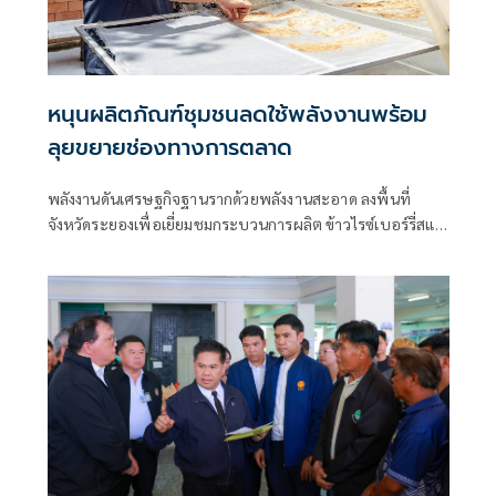
หนุนผลิตภัณฑ์ชุมชนลดใช้พลังงานพร้อม
ลุยขยายช่องทางการตลาด
พลังงานดันเศรษฐกิจฐานรากด้วยพลังงานสะอาด ลงพื้นที่
จังหวัดระยองเพื่อเยี่ยมชมกระบวนการผลิต ข้าวไรซ์เบอร์รี่สแน
คบาร์ และกล้วยม้วน สองสินค้าชุมชนต้นแบบที่ผ่านการรับรอง
มาตรฐาน ผลิตภัณฑ์ชุมชน ลดใช้พลังงาน พร้อมดึงเข้าร่วม
แคมเปญ "กินพี่ แล้วหมีหนาว" เพื่อยกระดับคุณภาพสินค้าขยาย
ช่องทางการตลาด