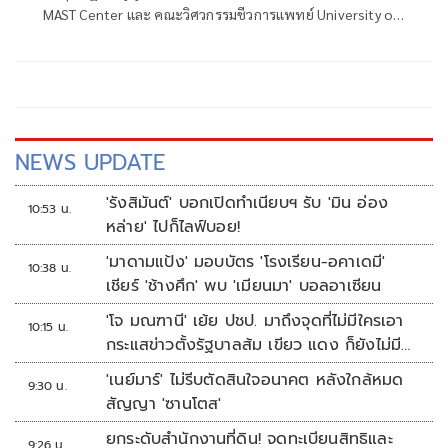
MAST Center และ คณะวิศวกรรมชีวการแพทย์ University of
Arkansas ประเทศสหรัฐอเมริกา โพสต์ข้อความว่า DE ควรผลัก
ดันให้
NEWS UPDATE
'รังสิมันต์' บอกเปิดทำเนียบฯ รับ 'มิน อ่อง
10:53 น.
หล่าย' ไปก็ไลฟ์บอย!
'มาดามแป้ง' มอบบัตร 'โรงเรียน-อคาเดมี'
10:38 น.
เชียร์ 'ช้างศึก' พบ 'เมียนมา' บอลอาเซียน
'โจ มณฑานี' เย้ย ปชป. มาถึงจุดที่ไม่มีใครเอา
10:15 น.
กระแสข่าวตั้งรัฐบาลส้ม เขียว แดง ก็ยังไม่มีฟ้า
เลย
'เนย์มาร์' ไม่รีบตัดสินใจอนาคต หลังใกล้หมด
9:30 น.
สัญญา 'ซานโตส'
ยกระดับสำนักงานที่ดิน! จดทะเบียนสิทธิและ
9:26 น.