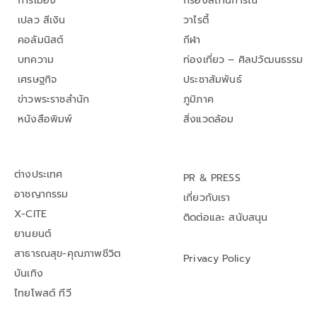
การเมือง
กรองสถานการณ์
เปลว สีเงิน
วาไรตี้
คอลัมนิสต์
กีฬา
บทความ
ท่องเที่ยว – ศิลปวัฒนธรรม
เศรษฐกิจ
ประชาสัมพันธ์
ข่าวพระราชสำนัก
ภูมิภาค
หนังสือพิมพ์
สิ่งแวดล้อม
ต่างประเทศ
PR & PRESS
อาชญากรรม
เกี่ยวกับเรา
X-CITE
ติดต่อและ สนับสนุน
ยานยนต์
สาธารณสุข-คุณภาพชีวิต
Privacy Policy
บันเทิง
ไทยโพสต์ ทีวี