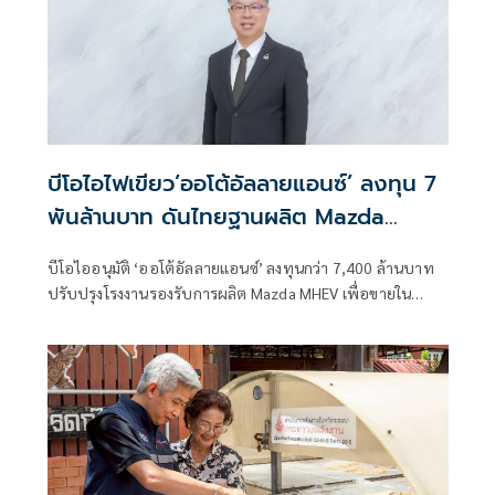
บีโอไอไฟเขียว’ออโต้อัลลายแอนซ์’ ลงทุน 7
พันล้านบาท ดันไทยฐานผลิต Mazda
MHEV
บีโอไออนุมัติ ‘ออโต้อัลลายแอนซ์’ ลงทุนกว่า 7,400 ล้านบาท
ปรับปรุงโรงงานรองรับการผลิต Mazda MHEV เพื่อขายใน
ประเทศและส่งออกไปยังญี่ปุ่น รวมถึงอาเซียน ตอกย้ำศักยภาพ
ของไทยในฐานะศูนย์กลางอุตสาหกรรมยานยนต์ระดับโลก