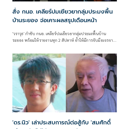
สั่ง กนอ. เคลียร์ปมเยียวยากลุ่มประมงพื้น
บ้านระยอง จ่อเคาะผลสรุปเดือนหน้า
'วราวุธ' กำชับ กนอ. เคลียร์ปมเยียวยากลุ่มประมงพื้นบ้าน
ระยอง พร้อมให้รายงานทุก 2 สัปดาห์ ย้ำให้มีการจับมือเจรจา
หาข้อสรุป พร้อมดึงคนกลางร่วมตัดสิน ในกรณีที่ผลการเจรจายัง
ไม่เป็นไปในทิศทางเดียวกัน ด้าน 'สุเมธ' รับลูกเร่งตรวจสิทธิเคาะ
ผลสรุปเดือนหน้า
'ดร.นิว' เล่าประสบการณ์ต่อสู้กับ 'สมศักดิ์