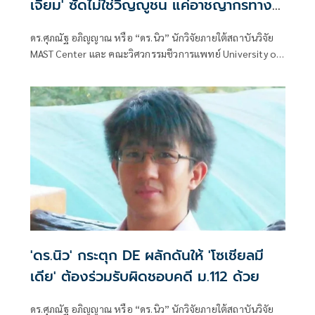
เจียม' ซัดไม่ใช่วิญญูชน แค่อาชญากรทาง
วิชาการ
ดร.ศุภณัฐ อภิญญาณ หรือ “ดร.นิว” นักวิจัยภายใต้สถาบันวิจัย
MAST Center และ คณะวิศวกรรมชีวการแพทย์ University of
Arkansas ประเทศสหรัฐอเมริกา โพสต์ข้อความ เรื่อง เล่า
ประสบการณ์ต่อสู้กับสมศักดิ์เจียม มีเนื้อหาดังนี้
'ดร.นิว' กระตุก DE ผลักดันให้ 'โซเชียลมี
เดีย' ต้องร่วมรับผิดชอบคดี ม.112 ด้วย
ดร.ศุภณัฐ อภิญญาณ หรือ “ดร.นิว” นักวิจัยภายใต้สถาบันวิจัย