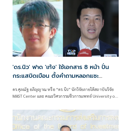
'ดร.นิว' ฟาด 'เท้ง' ใช้เอกสาร 8 หน้า ปั่น
กระแสบิดเบือน ตั้งคำถามหลอกแซะ
สถาบันฯ
ดร.ศุภณัฐ อภิญญาณ หรือ “ดร.นิว” นักวิจัยภายใต้สถาบันวิจัย
MAST Center และ คณะวิศวกรรมชีวการแพทย์ University of
Arkansas ประเทศสหรัฐอเมริกา โพสต์ข้อความ ตอบโต้กรณี
นายณัฐพงษ์ เรืองปัญญาวุฒิ ส.ส.บัญชีรายชื่อ พรรคประชาชน
อภิปรายเกี่ยวกับงบฯหน่วยราชการในพระองค์ ว่า