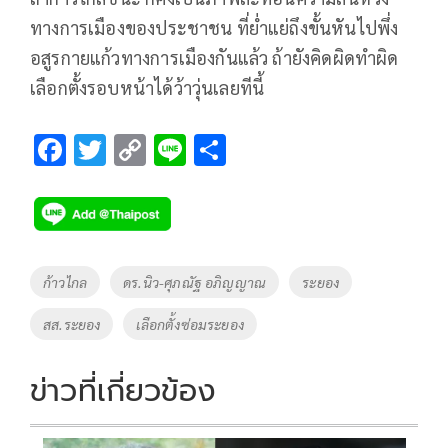
ทางการเมืองของประชาชน ที่ย่ำแย่ถึงขั้นหันไปพึ่ง
อสูรกายแก้วทางการเมืองกันแล้ว ถ้ายังคิดผิดทำผิด
เลือกตั้งรอบหน้าได้ว้าวุ่นเลยทีนี้
F
T
C
Li
S
ac
wi
o
n
h
e
tt
p
e
ar
b
er
y
e
o
Li
Tags
ก้าวไกล
ดร.นิว-ศุภณัฐ อภิญญาณ
ระยอง
o
n
สส.ระยอง
เลือกตั้งซ่อมระยอง
k
k
ข่าวที่เกี่ยวข้อง