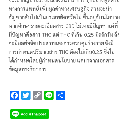
ทางการแพทย์ เพิ่มมูลค่าทางเศรษฐกิจ ส่วนจะนำ
กัญชากลับไปเป็นยาเสพติดหรือไม่ ขึ้นอยู่กับนโยบาย
หากศึกษารายละเอียดสาร CBD ไม่เคยมีปัญหา แต่ที่
มีปัญหาคือสาร THC แต่ THC ที่เกิน 0.25 มิลลิกรัม ถึง
จะมีผลต่อจิตประสาทและการควบคุมร่างกาย จึงมี
การกำหนดปริมาณสาร THC ต้องไม่เกิน0.25 ซึ่งไม่
ได้กำหนดโดยผู้กำหนดนโยบาย แต่มาจากเอกสาร
ข้อมูลทางวิชาการ
F
T
C
Li
S
ac
wi
o
n
h
e
tt
p
e
ar
b
er
y
e