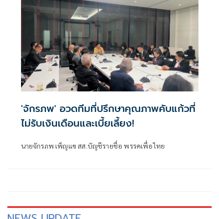
'จักรภพ' อวดทีมที่ปรึกษาคุณภาพคับแก้วที่
ไม่รับเงินเดือนและเบี้ยเลี้ยง!
นายจักรภพ เพ็ญแข สส.บัญชีรายชื่อ พรรคเพื่อไทย
NEWS UPDATE