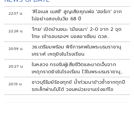
'ลิโอเนล เมสซี' สูญเสียคุณพ่อ 'ฮอร์เก' จาก
22:37 น.
ไปอย่างสงบในวัย 68 ปี
'ไทย' เปิดบ้านชนะ 'เมียนมา' 2-0 จาก 2 จุด
22:26 น.
โทษ เข้ารอบรองฯ บอลอาเซียน ดวล
'สิงคโปร์'
วธ.เตรียมพร้อม พิธีการศพในพระบรมราชานุ
20:59 น.
เคราะห์ เหตุยิงในโรงเรียน
ในหลวง ทรงรับผู้เสียชีวิตและบาดเจ็บจาก
20:27 น.
เหตุกราดยิงในโรงเรียน ไว้ในพระบรมราชานุ
เคราะห์
ชาวบุรีรัมย์ร้องทุกข์ น้ำท่วมนาข้าวซ้ำซากทุกปี
20:13 น.
รถเล็กผ่านไม่ได้ วอนหน่วยงานเร่งแก้ไข