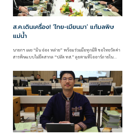
ส.ค.เดินเครื่อง! ‘ไทย-เมียนมา’ แก้มลพิษ
แม่นํ้า
นายกฯ เผย “มิน อ่อง หล่าย” พร้อมร่วมมือทุกมิติ ขอไทยวัดค่า
สารพิษแบบไม่ยึดสากล “ปลัด ทส.” ลุยตามทีโออาร์ภายใน
ส.ค.นี้ “เด็กส้ม” ซัดปูพรมแดงรับเป็นจุดต่ำที่สุดของยุทธศาสตร์
การทูตไทยบนเวทีโลก