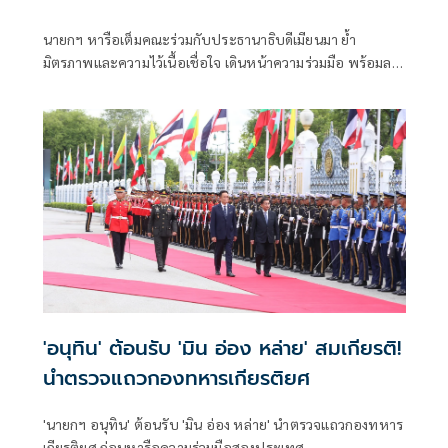
นายกฯ หารือเต็มคณะร่วมกับประธานาธิบดีเมียนมา ย้ำ
มิตรภาพและความไว้เนื้อเชื่อใจ เดินหน้าความร่วมมือ พร้อมลง
นาม MOU 3 ฉบับ เสริมสร้างความร่วมมือแรงงาน -จัดการ
คุณภาพน้ำ -เทคโนโลยีอวกาศ
'อนุทิน' ต้อนรับ 'มิน อ่อง หล่าย' สมเกียรติ!
นำตรวจแถวกองทหารเกียรติยศ
'นายกฯ อนุทิน' ต้อนรับ 'มิน อ่อง หล่าย' นำตรวจแถวกองทหาร
เกียรติยศ ก่อนหารือความร่วมมือสองประเทศ