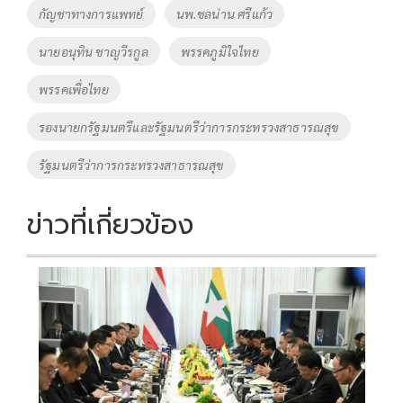
o
Li
Tags
กัญชาทางการแพทย์
นพ.ชลน่าน ศรีแก้ว
o
n
นายอนุทิน ชาญวีรกูล
พรรคภูมิใจไทย
k
k
พรรคเพื่อไทย
รองนายกรัฐมนตรีและรัฐมนตรีว่าการกระทรวงสาธารณสุข
รัฐมนตรีว่าการกระทรวงสาธารณสุข
ข่าวที่เกี่ยวข้อง