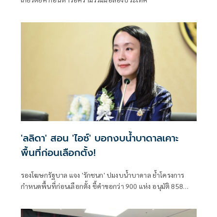
'ลลิดา' สอน 'ไอซ์' บอกงบน้ำบาดาลเคาะ
พื้นที่ก่อนเลือกตั้ง!
รองโฆษกรัฐบาล แจง 'รักชนก' ปมงบน้ำบาดาล ย้ำโครงการ
กำหนดพื้นที่ก่อนเลือกตั้ง ชี้คำขอกว่า 900 แห่ง อนุมัติ 858
แห่งตามหลักเกณฑ์ ไม่ใช่จัดสรรตามการเมือง