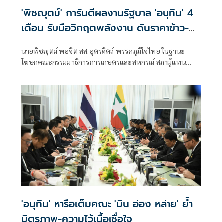
'พิชญุตม์' การันตีผลงานรัฐบาล 'อนุทิน' 4
เดือน รับมือวิกฤตพลังงาน ดันราคาข้าว-
ยาง-ปาล์ม พุ่งต่อเนื่อง พร้อมอัดมาตรการ
นายพิชญุตม์ พอจิต สส.อุตรดิตถ์ พรรคภูมิใจไทย ในฐานะ
ช่วยลดต้นทุน-ขยายตลาดโลก
โฆษกคณะกรรมมาธิการการเกษตรและสหกรณ์ สภาผู้แทน
ราษฎร กล่าวถึงสถานการณ์ราคาสินค้าเกษตร ว่า ภายหลัง
รัฐบาลภายใต้การนำของนายอนุทิน ชาญวีรกูล นายกรัฐมนตรี
เข้าบริหารประเทศ 4 เดือน สามารถรับมือกับวิกฤตพลังงาน
และสงครามตะวันออกกลางได้ดี ส่งผลให้ราคาสินค้าเกษตร
หลักปรับตัวสูงขึ้น
'อนุทิน' หารือเต็มคณะ 'มิน อ่อง หล่าย' ย้ำ
มิตรภาพ-ความไว้เนื้อเชื่อใจ