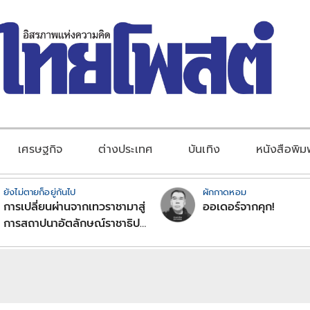
เศรษฐกิจ
ต่างประเทศ
บันเทิง
หนังสือพิม
ยังไม่ตายก็อยู่กันไป
ผักกาดหอม
การเปลี่ยนผ่านจากเทวราชามาสู่
ออเดอร์จากคุก!
การสถาปนาอัตลักษณ์ราชาธิป
ไตยแบบพุทธศาสนาในพระไตร
ปิฏก : สามัญผลสูตรในฐานะ
ทฤษฎีขีดจำกัดของอำนาจรัฐ
เหนือแรงงานและทรัพย์สิน