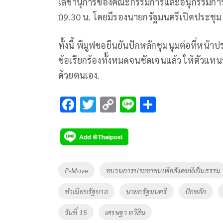
เลขานุการของคณะกรรมการและอนุกรรมการทุก
09.30 น. โดยมีรองนายกรัฐมนตรีเปิดประชุม
ทั้งนี้ พีมูฟขอยืนยันปักหลักชุมนุมต่อที่ห
ข้อเรียกร้องทั้งหมดจนชัดเจนแล้ว ให้ตัวแทน
ด้วยตนเอง.
F
T
C
Li
S
ac
wi
o
n
h
e
tt
p
e
ar
b
er
y
e
o
Li
Tags
P-Move
ขบวนการประชาชนเพื่อสังคมที่เป็นธรรม
o
n
ทำเนียบรัฐบาล
นายกรัฐมนตรี
ปักหลัก
k
k
วันที่ 15
เศรษฐา ทวีสิน