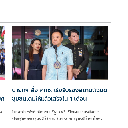
นายกฯ สั่ง คทช. เร่งรับรองสถานะโฉนด
ยศ
ชุมชนเดิมให้แล้วเสร็จใน 1 เดือน
อง
โฆษกประจำสำนักนายกรัฐมนตรี เปิดเผยภายหลังการ
ประชุมคณะรัฐมนตรี (ครม.) ว่า นายกรัฐมนตรีห่วงใยความ
เดือดร้อนของประชาชน จากที่มีการชุมนุมของขบวนการ