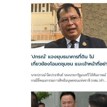
'ปกรณ์' แจงยุบธนาคารที่ดิน ไม่
เกี่ยวข้องโฉนดชุมชน แนะเจ้าหน้าที่อย่
ขับไล่ชาวบ้าน
นายปกรณ์ นิลประพันธ์ รองนายกรัฐมนตรี ให้สัมภาษณ์
กรณีที่คณะกรรมการสิทธิมนุษยชนแห่งชาติ (กสม.)ทำ
หนังสือถึงนายกรัฐมนตรี ให้พิจารณาทบทวนการยุบ
สถาบันบริหารจัดการธนาคารที่ดิน (องค์การมหาชน) ห
บจธ. รวมถึงกลุ่มขบวนการประชาชนเพื่อสังคมที่เป็นธร
(พีมูฟ)