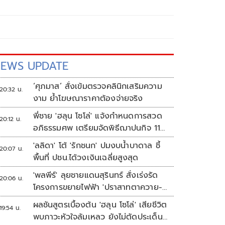
EWS UPDATE
‘ศุภมาส’ สั่งเข้มตรวจคลินิกเสริมความ
20:32 น.
งาม ย้ำโฆษณาราคาต้องจ่ายจริง
พี่ชาย 'ฮลุน โซโล่' แจ้งกำหนดการสวด
20:12 น.
อภิธรรมศพ เตรียมจัดพิธีฌาปนกิจ 11
ส.ค.
'ลลิดา' โต้ 'รักชนก' ปมงบน้ำบาดาล ชี้
20:07 น.
พื้นที่ ปชน.ได้วงเงินเฉลี่ยสูงสุด
'พลพีร์' ลุยชายแดนสุรินทร์ สั่งเร่งรัด
20:06 น.
โครงการขยายไฟฟ้า 'ปราสาทตาควาย-
เนิน 350'
ผลชันสูตรเบื้องต้น 'ฮลุน โซโล่' เสียชีวิต
19:54 น.
พบภาวะหัวใจล้มเหลว ยังไม่ตัดประเด็น