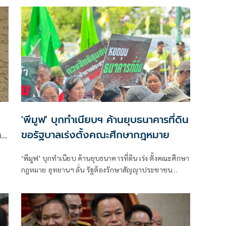
ประชาชนเพื่อสังคมที่เป็นธรรม (P-Move)
'พีมูฟ' บุกทำเนียบฯ ค้านยุบธนาคารที่ดิน
า
ขอรัฐบาลเร่งตั้งคณะศึกษากฎหมาย
‘พีมูฟ’ บุกทำเนียบ ค้านยุบธนาคารที่ดิน เร่ง ตั้งคณะศึกษา
กฎหมาย อุทยานฯ ลั่น รัฐต้องรักษาสัญญาประชาชน
จับตา ‘ทรงศักดิ์’ เตรียมคุยบ่ายนี้
รือ
รม