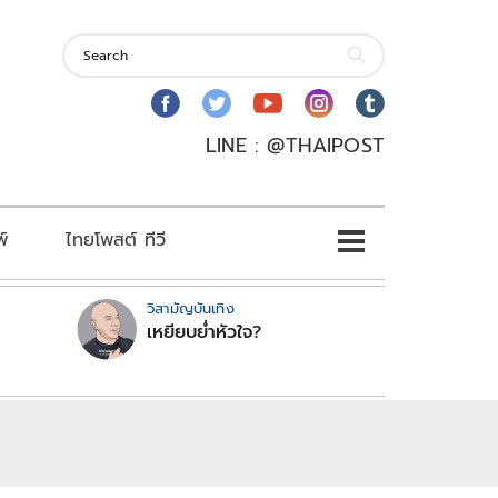
LINE : @THAIPOST
พ์
ไทยโพสต์ ทีวี
วิสามัญบันเทิง
เหยียบย่ำหัวใจ?