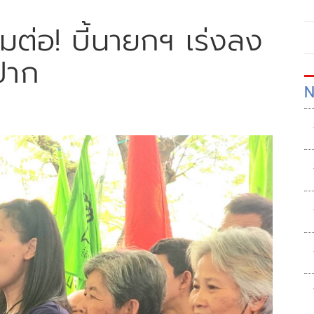
ุมต่อ! บี้นายกฯ เร่งลง
บปาก
N