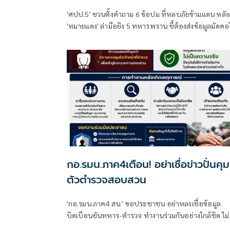
ยิง 5 ทหารพราน
'ศปป.5' ชวนตั้งคำถาม 6 ข้อปม ที่หลบภัยข้ามแดน หลังส่ง
'หมายแดง' ล่ามือยิง 5 ทหารพราน ชี้ต้องส่งข้อมูลมัดคอ
'มาเลเซีย' หลัง 'นายกฯ-กต.' ตกลงกับผู้นำฯ แล้ว ย้อน
ประวัติศาสตร์ความสัมพันธ์ 2 ชาติไทยช่วยยุติลัทธิ
คอมมิวนิสต์ในอดีต แต่ปม 'ส่งผู้ร้ายข้ามแดน-คนสอง
สัญชาติกลับไม่เห็นผลลัพธ์' หวังสื่อช่วยขุดข้อเท็จจริง
กอ.รมน.ภาค4เตือน! อย่าเชื่อข่าวปั่นคุม
ตัวตำรวจสอบสวน
'กอ.รมน.ภาค4 สน.' ขอประชาชน อย่าหลงเชื่อข้อมูล
บิดเบือนยันทหาร-ตำรวจ ทำงานร่วมกันอย่างใกล้ชิด ไม่
การควบคุมตัวตำรวจตามที่มีการเผยแพร่