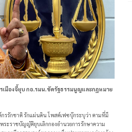
ารเมืองจี้ยุบ กอ.รมน.ขัดรัฐธรรมนูญและกฎหมาย
รรักชาติ รักแผ่นดิน โพสต์เฟซบุ๊กระบุว่า ตามที่มี
างพระราชบัญญัติยุบเลิกกองอำนวยการรักษาความ