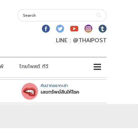
LINE : @THAIPOST
พ์
ไทยโพสต์ ทีวี
คันปากอยากเล่า
เลขทรัพย์สินให้โชค