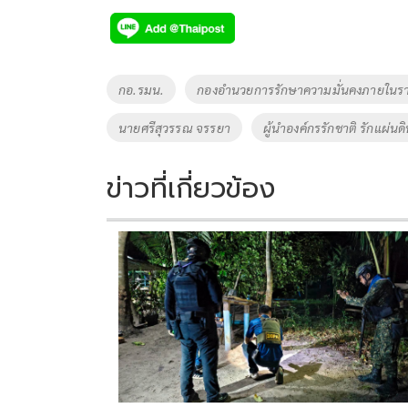
e
tt
p
e
ar
b
er
y
e
o
Li
Tags
กอ.รมน.
กองอำนวยการรักษาความมั่นคงภายในร
o
n
นายศรีสุวรรณ จรรยา
ผู้นำองค์กรรักชาติ รักแผ่นด
k
k
ข่าวที่เกี่ยวข้อง