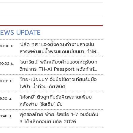
EWS UPDATE
'ปลัด ทส.' แจงตั้งคณะทำงานสางปม
10:08 น.
สารพิษในแม่น้ำพรมแดนเมียนมา ทำให้
แก้ปัญหารวดเร็ว
'ธนารัตน์' พลิกเสียงค้านแจงเหตุรับบท
10:02 น.
วิทยากร TH-AI Passport หวังกำกับ
ใช้งบเหมาะสม ชูจุดเด่นคนไทยได้ใช้ AI
'ไทย-เมียนมา' จับมือใช้ดาวเทียมรับมือ
10:01 น.
ระดับโปร ลดเหลื่อมล้ำทางเทคโนโลยี
ไฟป่า-น้ำท่วม-ภัยพิบัติ
เซฟงบไปกว่า900ล้าน เชื่อหากใช้เต็มที่
'โค้ชหมี' ติงลูกทีมข้อผิดพลาดเพียบ
เอกชนขาดทุนย่อยยับ
9:50 น.
หลังพ่าย 'รัสเซีย' ยับ
ฟุตซอลไทย พ่าย รัสเซีย 1-7 จบอันดับ
9:48 น.
3 โต๊ะเล็กคอนติเนทัล 2026