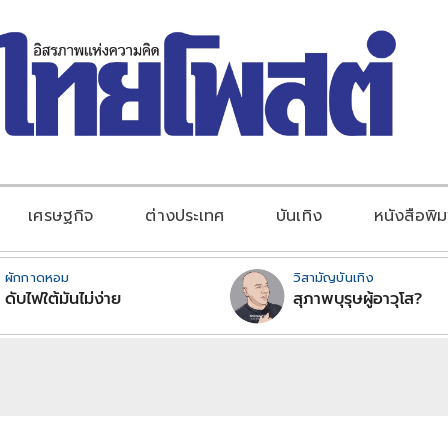
เศรษฐกิจ
ต่างประเทศ
บันเทิง
หนังสือพิม
ผักกาดหอม
วิสามัญบันเทิง
ดับไฟใต้มันไม่ง่าย
สุภาพบุรุษผู้อาวุโส?