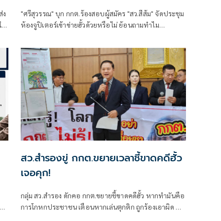
'ฮั้ว' ด้วยหรือไม่
"ศรีสุวรรณ" บุก กกต.ร้องสอบผู้สมัคร "สว.สีส้ม" จัดประชุม
ให้
ห้องจูปิเตอร์เข้าข่ายฮั้วด้วยหรือไม่ ย้อนถามทำไม
พฤติกรรมที่ดูคล้ายกัน พอเป็นคนที่ตัวเองเชียร์ถึงเรียกว่า
"ทำงานร่วมกัน" หรือ "จัดตั้ง" แต่พอเป็นฝ่ายตรงข้ามกลับ
รีบใช้คำว่า "ฮั้ว" ยันต้องใช้มาตรฐานเดียวกันกับทุกฝ่าย
สว.สำรองขู่ กกต.ขยายเวลาชี้ขาดคดีฮั้ว
เจอคุก!
กลุ่ม สว.สำรอง ดักคอ กกต.ขยายชี้ขาดคดีฮั้ว หากทำมันคือ
มี
การโกหกประชาชน เตือนหากเล่นตุกติก ถูกร้องเอาผิด ติด
คุกห้าปี ชี้เข้ายุคตกต่ำสุดขีดในความเชื่อมั่นของสังคม