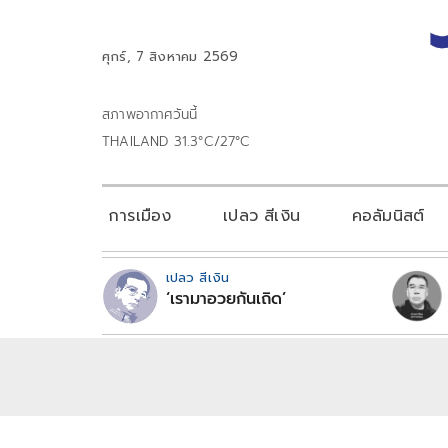
ศุกร์, 7 สิงหาคม 2569
สภาพอากาศวันนี้
THAILAND 31.3°C/27°C
การเมือง
เปลว สีเงิน
คอลัมนิสต์
เปลว สีเงิน
‘เรามาอวยกันเถิด’