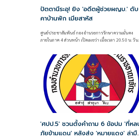
ปัตตานีระอุ! ยิง 'อดีตผู้ช่วยผญบ.' ดับ
คาบ้านพัก เมียสาหัส
ศูนย์ประชาสัมพันธ์ กองอำนวยการรักษาความมั่นคง
ภายในภาค 4 ส่วนหน้า เปิดเผยว่า เมื่อเวลา 20.50 น. วันท
6 ส.ค. ที่ผ่านมา เกิดเหตุคนร้ายไม่ทราบจำนวนใช้อาวุธ
ลอบยิงนายรียะ อาแว อดีตผู้ช่วยผู้ใหญ่บ้านหมู่ที่ 5
'ศปป.5' ชวนตั้งคำถาม 6 ข้อปม 'ที่หลบ
ภัยข้ามแดน' หลังส่ง 'หมายแดง' ล่ามื