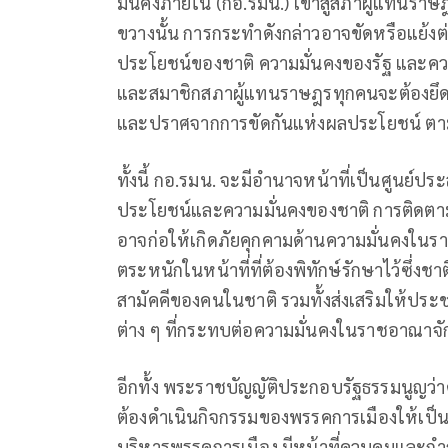
มั่นคงภายใน (กอ.รมน.) เข้าสู่สภาผู้แทน
ขวางนั้น การกระทำดังกล่าวอาจขัดหรือแย้งต่
ประโยชน์ของชาติ ความมั่นคงของรัฐ และค
และสมาชิกสภาผู้แทนราษฎรทุกคนจะต้องยึดถ
และปราศจากการขัดกันแห่งผลประโยชน์ ตา
ทั้งนี้ กอ.รมน. จะมีอำนาจหน้าที่เป็นศูนย์ป
ประโยชน์และความมั่นคงของชาติ การติดตา
อาจก่อให้เกิดภัยคุกคามด้านความมั่นคงในร
ตระหนักในหน้าที่ที่ต้องพิทักษ์รักษาไว้ซึ่
สามัคคีของคนในชาติ รวมทั้งส่งเสริมให้ปร
ต่าง ๆ ที่กระทบต่อความมั่นคงในราชอาณาจ
อีกทั้ง พระราชบัญญัติประกอบรัฐธรรมนูญว
ต้องดําเนินกิจกรรมของพรรคการเมืองให้เ
บริหารพรรคการเมือง มีหน้าที่ควบคุมและกํา