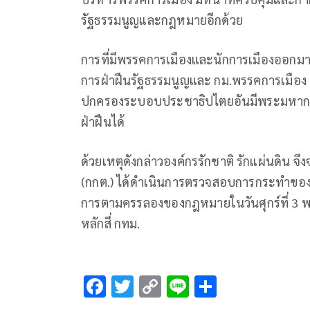
รัฐธรรมนูญและกฎหมายอีกด้วย
การที่มีพรรคการเมืองและนักการเมืองออกมาขั
การฝ่าฝืนรัฐธรรมนูญและ กม.พรรคการเมือง อ
ปกครองระบอบประชาธิปไตยอันมีพระมหากษัตริ
ฝ่าฝืนได้
ด้วยเหตุดังกล่าวองค์กรรักชาติ รักแผ่นดิน 
(กกต.) ได้ดำเนินการตรวจสอบการกระทำของพร
การตามครรลองของกฎหมายในวันศุกร์ที่ 3 พ.
หลักสี่ กทม.
F
T
C
Li
S
ac
wi
o
n
h