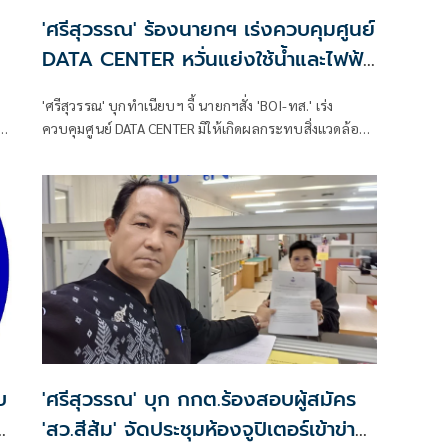
'ศรีสุวรรณ' ร้องนายกฯ เร่งควบคุมศูนย์
DATA CENTER หวั่นแย่งใช้น้ำและไฟฟ้า
จากประชาชน
'ศรีสุวรรณ' บุกทำเนียบฯ จี้ นายกฯสั่ง 'BOI-ทส.' เร่ง
ี่
ควบคุมศูนย์ DATA CENTER มิให้เกิดผลกระทบสิ่งแวดล้อม
ปืน
ป้องกันการแย่งใช้น้ำและไฟฟ้าจากประชาชน ขู่หากยัง
เพิกเฉยร้องศาลปกครอง
'ศรีสุวรรณ' บุก กกต.ร้องสอบผู้สมัคร
อ
'สว.สีส้ม' จัดประชุมห้องจูปิเตอร์เข้าข่าย