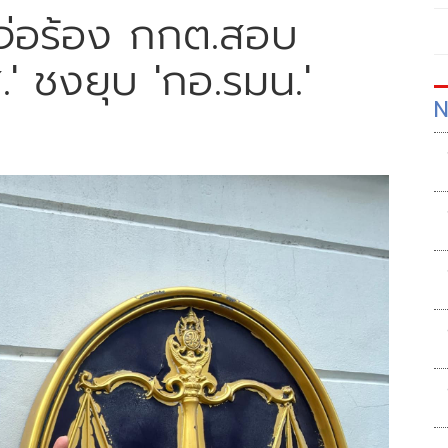
ณจ่อร้อง กกต.สอบ
' ชงยุบ 'กอ.รมน.'
N