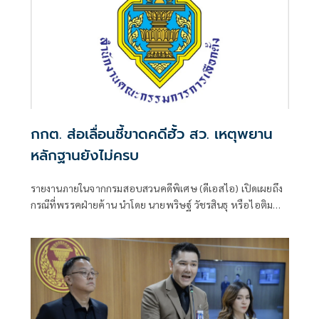
กกต. ส่อเลื่อนชี้ขาดคดีฮั้ว สว. เหตุพยาน
หลักฐานยังไม่ครบ
รายงานภายในจากกรมสอบสวนคดีพิเศษ (ดีเอสไอ) เปิดเผยถึง
กรณีที่พรรคฝ่ายค้าน นำโดย นายพริษฐ์ วัชรสินธุ หรือไอติม
สส.บัญชีรายชื่อ และรองหัวหน้าพรรคประชาชน พร้อมด้วย
นายยิ่งชีพ อัชฌานนท์ ผู้อำนวยการโครงการอินเทอร์เน็ตเพื่อ
กฎหมายประชาชน หรือไอลอว์ (iLaw) ได้นำคำให้การของ
พยานและเอกสารบางส่วนที่อ้างว่าเกี่ยวข้องกับคดีฮั้วเลือก
สมาชิกวุฒิสภา (สว.) มาเปิดเผยต่อสาธารณ