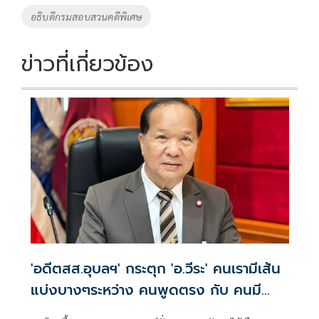
อธิบดีกรมสอบสวนคดีพิเศษ
ข่าวที่เกี่ยวข้อง
'อดีตสส.อุบลฯ' กระตุก 'อ.วีระ' คนเรามีเส้น
แบ่งบางๆระหว่าง คนพูดตรง กับ คนมี
มารยาท