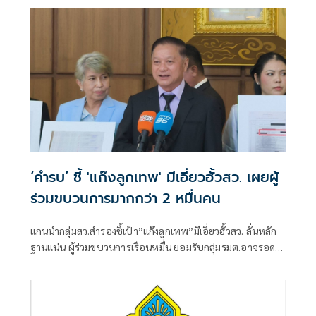
งานประชุมคณะอนุฯหลายชุด เผยยังมีเพื่อน สส.รายอื่นของ
พรรคประชาชน รับผิดชอบโดยตรงอยู่แล้ว
‘คำรบ’ ชี้ 'แก๊งลูกเทพ' มีเอี่ยวฮั้วสว. เผยผู้
ร่วมขบวนการมากกว่า 2 หมื่นคน
แกนนำกลุ่มสว.สำรองชี้เป้า”แก๊งลูกเทพ”มีเอี่ยวฮั้วสว. ลั่นหลัก
ฐานแน่น ผู้ร่วมขบวนการเรือนหมื่น ยอมรับกลุ่มรมต.อาจรอด
เพราะคดีอาญา หลักฐานต้องชัดสิ้นข้อสงสัย เตือนกกต.หากไม่
ส่งศาลฎีกาสอย 138 สว.โดนร้องเอาผิดติดคุก!