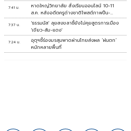
หาดใหญ่วิทยาลัย สั่งเรียนออนไลน์ 10-11
7:41 น.
ส.ค. หลังอดีตครูต่างชาติโพสต์ภาพปืน-
ข้อความข่มขู่
'ธรรมนัส' ลุยสงขลาชี้ยังไม่คุยสูตรการเมือง
7:37 น.
'เขียว-ส้ม-แดง'
อุตุฯชี้ร่องมรสุมพาดผ่านไทยส่งผล ‘ฝนตก’
7:24 น.
หนักหลายพื้นที่