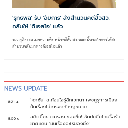
'รุทธพล' รับ 'อัยการ' ส่งสำนวนคดีฮั้วสว.
กลับให้ 'ดีเอสไอ' แล้ว
รมว.ยุติธรรม เผยความคืบหน้าคดีฮั้ว สว. ขณะนี้ทางอัยการได้ส่ง
สำนวนกลับมาทางดีเอสไอแล้ว
NEWS UPDATE
‘ศุภชัย’ สะท้อนใจรู้สึกเวทนา เพจกูรูการเมือง
8:21 น.
ปั่นเรื่องไม่เกรงกลัวกฎหมาย
อดีตบิ๊กข่าวกรอง ของขึ้น! ซัดปมบีบไทยรื้อรั้ว
8:00 น.
ชายแดน ‘มันเรื่องอะไรของมึง’