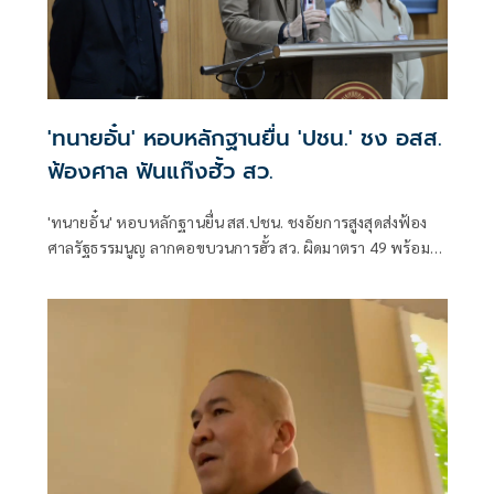
'ทนายอั๋น' หอบหลักฐานยื่น 'ปชน.' ชง อสส.
ฟ้องศาล ฟันแก๊งฮั้ว สว.
'ทนายอั๋น' หอบหลักฐานยื่น สส.ปชน. ชงอัยการสูงสุดส่งฟ้อง
ศาลรัฐธรรมนูญ ลากคอขบวนการฮั้ว สว. ผิดมาตรา 49 พร้อม
ฟันกกต. ผิด 157 ด้าน 'ภัณฑิล' ย้ำต้องคุ้มครองพยาน ไม่ใช่ข่มขู่