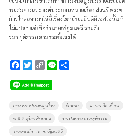
(ปปง.) กำลังเช็กเส้นทางการเงินอยู่ มันมีรายละเอียด
พอสมควรและองค์ประกอบหลายเรื่อง ส่วนที่พรรค
ก้าวไกลออกมาไล่บี้เรื่องโยกย้ายอธิบดีดีเอสไอนั้น ก็
ไม่แปลก แต่เชื่อว่านายกรัฐมนตรี รวมถึง
รมว.ยุติธรรม สามารถชี้แจงได้
F
T
C
Li
S
ac
wi
o
n
h
e
tt
p
e
ar
b
er
y
e
o
Li
Tags
การปราบปรามหมูเถื่อน
ดีเอสไอ
นายสมคิด เชื้อคง
o
n
พ.ต.ต.สุริยา สิงหกมล
รองปลัดกระทรวงยุติธรรม
k
k
รองเลขาธิการนายกรัฐมนตรี