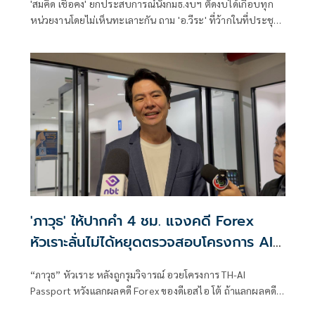
'สมคิด เชื้อคง' ยกประสบการณ์นั่งกมธ.งบฯ ตัดงบได้เกือบทุก
หน่วยงานโดยไม่เห็นทะเลาะกัน ถาม 'อ.วีระ' ที่ว้ากในที่ประชุม
แสดงความเป็นคนมีอำนาจบาตรใหญ่ รู้ทุกอย่าง ไม่เกรงอก
เกรงใจถูกหรือไม่ สอนมวย คนเรามีเส้นแบ่งบางๆระหว่าง คนพูด
ตรง กับ คนมีมารยาท
'ภาวุธ' ให้ปากคำ 4 ชม. แจงคดี Forex
หัวเราะลั่นไม่ได้หยุดตรวจสอบโครงการ AI
แลกจบคดี
“ภาวุธ” หัวเราะ หลังถูกรุมวิจารณ์ อวยโครงการ TH-AI
Passport หวังแลกผลคดี Forex ของดีเอสไอ โต้ ถ้าแลกผลคดี
ได้คงไม่มายืนอยู่ตรงนี้ รับลดบทบาทตรวจสอบ เหตุติดภารกิจ