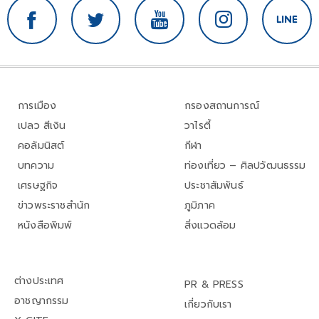
การเมือง
กรองสถานการณ์
เปลว สีเงิน
วาไรตี้
คอลัมนิสต์
กีฬา
บทความ
ท่องเที่ยว – ศิลปวัฒนธรรม
เศรษฐกิจ
ประชาสัมพันธ์
ข่าวพระราชสำนัก
ภูมิภาค
หนังสือพิมพ์
สิ่งแวดล้อม
ต่างประเทศ
PR & PRESS
อาชญากรรม
เกี่ยวกับเรา