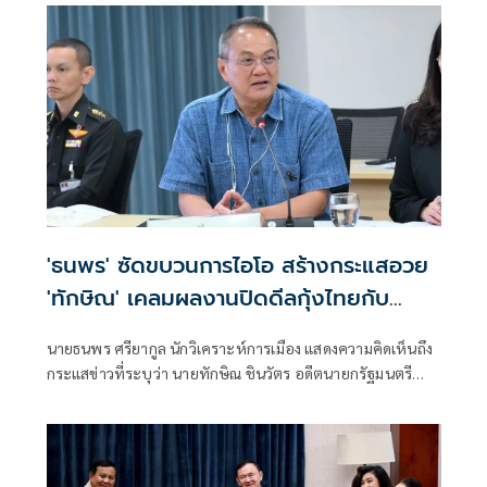
ผิดปกติ เพราะทั้งสองมีความสัมพันธ์ส่วนตัวที่สั่งสมมาเป็นเวลา
นาน ภาพที่ออกมา เป็นสีสันการเมืองเท่านั้น
'ธนพร' ซัดขบวนการไอโอ สร้างกระแสอวย
'ทักษิณ' เคลมผลงานปิดดีลกุ้งไทยกับ
มาเลเซีย
นายธนพร ศรียากูล นักวิเคราะห์การเมือง แสดงความคิดเห็นถึง
กระแสข่าวที่ระบุว่า นายทักษิณ ชินวัตร อดีตนายกรัฐมนตรี
เป็นผู้มีบทบาทสำคัญในการแก้ไขปัญหาการส่งออกกุ้งไทยไป
ยังประเทศมาเลเซีย โดยระบุว่า ข่าวดังกล่าวเป็นเพียงการสร้าง
กระแสจากผู้สนับสนุนทางการเมืองเท่านั้น