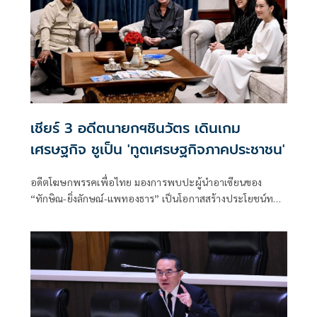
เชียร์ 3 อดีตนายกฯชินวัตร เดินเกม
เศรษฐกิจ ชูเป็น 'ทูตเศรษฐกิจภาคประชาชน'
อดีตโฆษกพรรคเพื่อไทย มองการพบปะผู้นำอาเซียนของ
“ทักษิณ-ยิ่งลักษณ์-แพทองธาร” เป็นโอกาสสร้างประโยชน์ทาง
เศรษฐกิจ ย้ำไม่ใช่การวัดพลังการเมือง แต่เป็นการใช้คอนเน
กชันส่วนตัวช่วยเปิดตลาดใหม่ ดึงการลงทุน พร้อมวอนกลุ่มที่
จับตาเลิกมองด้วยอคติ หันมามองผลลัพธ์ต่อประชาชน