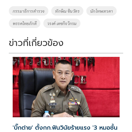
b
er
y
e
o
Li
Tags
กรรมาธิการตำรวจ
ทักษิณ ชินวัตร
นักโทษเทวดา
o
n
พรรคไทยภักดี
วรงค์ เดชกิจวิกรม
k
k
ข่าวที่เกี่ยวข้อง
'บิ๊กต่าย' ตั้งกก.ฟันวินัยร้ายแรง '3 หมอชั้น