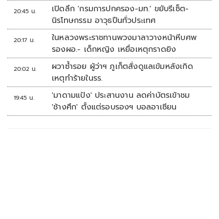
เปิดลึก 'กรมการปกครอง-มท.' ขยับรีเซ็ต-
20:45 น.
นิรโทษกรรม อาวุธปืนทั่วประเทศ
ในหลวงพระราชทานพวงมาลาวางหน้าหีบศพ
20:17 น.
รองผอ.- เด็กหญิง เหยื่อเหตุกราดยิง
ผวาซ้ำรอย ผู้ว่าฯ ภูเก็ตสั่งดูแลเข้มหลังเกิด
20:02 น.
เหตุทำร้ายในรร.
'มาดามแป้ง' ประสานงาน ลดค่าบัตรเข้าชม
19:45 น.
'ช้างศึก' ตั้งแต่รอบรองฯ บอลอาเซียน