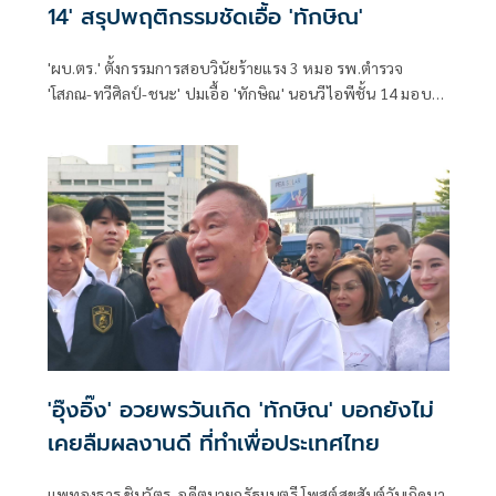
14' สรุปพฤติกรรมชัดเอื้อ 'ทักษิณ'
'ผบ.ตร.' ตั้งกรรมการสอบวินัยร้ายแรง 3 หมอ รพ.ตำรวจ
'โสภณ-ทวีศิลป์-ชนะ' ปมเอื้อ 'ทักษิณ' นอนวีไอพีชั้น 14 มอบ
หมาย 'พล.ต.อ.อิทธิพล' นั่งประธาน เร่งสรุปโดยเร็ว
'อุ๊งอิ๊ง' อวยพรวันเกิด 'ทักษิณ' บอกยังไม่
เคยลืมผลงานดี ที่ทำเพื่อประเทศไทย
แพทองธาร ชินวัตร อดีตนายกรัฐมนตรี โพสต์สุขสันต์วันเกิดนา