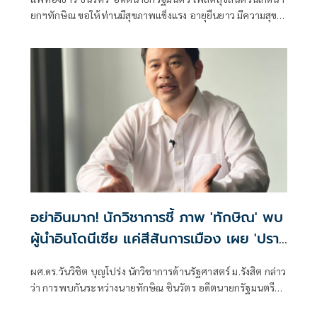
ยกฯทักษิณ ขอให้ท่านมีสุขภาพแข็งแรง อายุยืนยาว มีความสุข
ในทุกๆวัน
อย่าอินมาก! นักวิชาการชี้ ภาพ 'ทักษิณ' พบ
ผู้นำอินโดนีเซีย แค่สีสันการเมือง เผย 'ปรา
โบโว' เพื่อนเก่าทักษิณ พบกันไม่ใช่แปลก ย้ำ
ผศ.ดร.วันวิชิต บุญโปร่ง นักวิชาการด้านรัฐศาสตร์ ม.รังสิต กล่าว
นานาชาติเข้าใจ นายกฯ-รัฐบาล ผู้มีอำนาจตัว
ว่า การพบกันระหว่างนายทักษิณ ชินวัตร อดีตนายกรัฐมนตรี
จริง
กับนายปราโบโว ซูเบียนโต ประธานาธิบดีอินโดนีเซีย ไม่ใช่เรื่อง