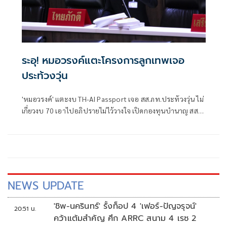
ระอุ! หมอวรงค์แตะโครงการลูกเทพเจอ
ประท้วงวุ่น
'หมอวรงค์' แตะงบ TH-AI Passport เจอ สส.ภท.ประท้วงวุ่น ไม่
เกี่ยวงบ 70 เอาไปอภิปรายไม่ไว้วางใจ เปิดกองทุนบำนาญ สส.-
สว.ขอ งบ 294 ล้าน เชื่อสถานะติดลบ จี้นักการเมืองเสียสละอย่า
เบียดเบียนภาษีปชช.
NEWS UPDATE
'ชิพ-นครินทร์' รั้งท็อป 4 'เฟอร์-ปัญจรุจน์'
20:51 น.
คว้าแต้มสำคัญ ศึก ARRC สนาม 4 เรซ 2