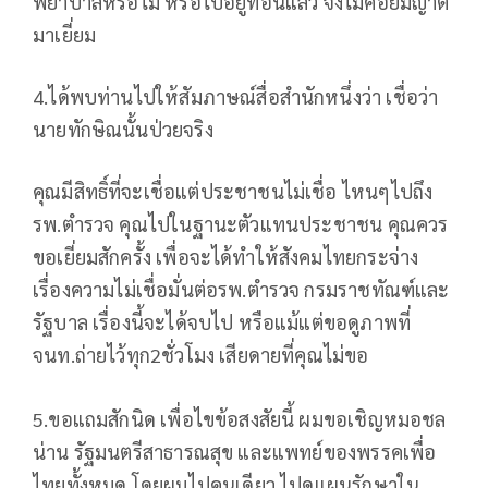
พยาบาลหรือไม่ หรือไปอยู่ที่อื่นแล้ว จึงไม่ค่อยมีญาติ
มาเยี่ยม
4.ได้พบท่านไปให้สัมภาษณ์สื่อสำนักหนึ่งว่า เชื่อว่า
นายทักษิณนั้นป่วยจริง
คุณมีสิทธิ์ที่จะเชื่อแต่ประชาชนไม่เชื่อ ไหนๆไปถึง
รพ.ตำรวจ คุณไปในฐานะตัวแทนประชาชน คุณควร
ขอเยี่ยมสักครั้ง เพื่อจะได้ทำให้สังคมไทยกระจ่าง
เรื่องความไม่เชื่อมั่นต่อรพ.ตำรวจ กรมราชทัณฑ์และ
รัฐบาล เรื่องนี้จะได้จบไป หรือแม้แต่ขอดูภาพที่
จนท.ถ่ายไว้ทุก2ชั่วโมง เสียดายที่คุณไม่ขอ
5.ขอแถมสักนิด เพื่อไขข้อสงสัยนี้ ผมขอเชิญหมอชล
น่าน รัฐมนตรีสาธารณสุข และแพทย์ของพรรคเพื่อ
ไทยทั้งหมด โดยผมไปคนเดียว ไปดูแผนรักษาใน