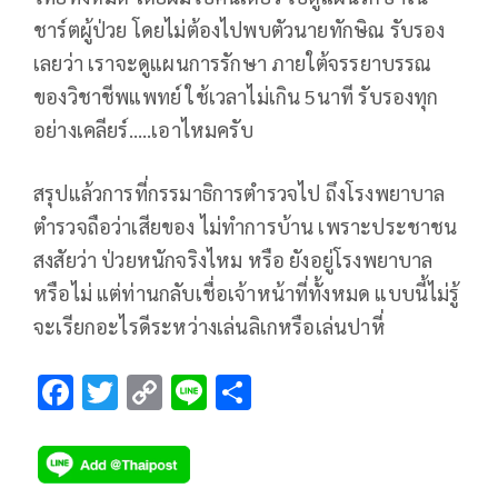
ชาร์ตผู้ป่วย โดยไม่ต้องไปพบตัวนายทักษิณ รับรอง
เลยว่า เราจะดูแผนการรักษา ภายใต้จรรยาบรรณ
ของวิชาชีพแพทย์ ใช้เวลาไม่เกิน 5นาที รับรองทุก
อย่างเคลียร์…..เอาไหมครับ
สรุปแล้วการที่กรรมาธิการตำรวจไป ถึงโรงพยาบาล
ตำรวจถือว่าเสียของ ไม่ทำการบ้าน เพราะประชาชน
สงสัยว่า ป่วยหนักจริงไหม หรือ ยังอยู่โรงพยาบาล
หรือไม่ แต่ท่านกลับเชื่อเจ้าหน้าที่ทั้งหมด แบบนี้ไม่รู้
จะเรียกอะไรดีระหว่างเล่นลิเกหรือเล่นปาหี่
F
T
C
Li
S
ac
wi
o
n
h
e
tt
p
e
ar