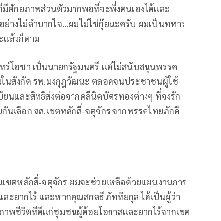
่ผมก็มีศักยภาพส่วนตัวมากพอที่จะพึ่งตนเองได้และ
ด้อย่างไม่ลำบากใจ...ผมไม่ใช่กุ๊ยนะครับ ผมเป็นทหาร
๊ะแล้วก็ตาม
นทร์โอชา เป็นนายกรัฐมนตรี แต่ไม่สนับสนุนพรรค
านในสังกัด รพ.มงกุฎวัฒนะ ตลอดจนประชาชนผู้ใช้
บียนและสิทธิส่งต่อจากคลีนิคบัตรทองต่างๆ ที่จงรัก
ยกันเลือก สส.เขตหลักสี่-จตุจักร จากพรรคไทยภักดี
ขตหลักสี่-จตุจักร ผมจะช่วยเหลือด้วยแผนงานการ
ละยากไร้ และหากคุณสกลธี ภัททิยกุล ได้เป็นผู้ว่า
ชีวิตที่ดีแก่ชุมชนผู้ด้อยโอกาสและยากไร้จากเขต