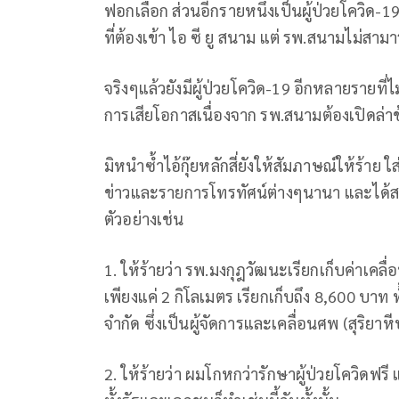
ฟอกเลือก ส่วนอีกรายหนึ่งเป็นผู้ป่วยโควิด-1
ที่ต้องเข้า ไอ ซี ยู สนาม แต่ รพ.สนามไม่สา
จริงๆแล้วยังมีผู้ป่วยโควิด-19 อีกหลายรายที
การเสียโอกาสเนื่องจาก รพ.สนามต้องเปิดล่าช้
มิหนำซ้ำไอ้กุ๊ยหลักสี่ยังให้สัมภาษณ์ให้ร้
ข่าวและรายการโทรทัศน์ต่างๆนานา และได้ส
ตัวอย่างเช่น
1. ให้ร้ายว่า รพ.มงกุฎวัฒนะเรียกเก็บค่าเคลื
เพียงแค่ 2 กิโลเมตร เรียกเก็บถึง 8,600 บาท ทั้
จำกัด ซึ่งเป็นผู้จัดการและเคลื่อนศพ (สุริยา
2. ให้ร้ายว่า ผมโกหกว่ารักษาผู้ป่วยโควิดฟรี