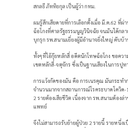
สกลธี ภัททิยกุล เป็นผู้ว่า กทม.
ผมรู้สึกเสียดายที่การเลือกตั้งเมื่อ มี.ค.62 ที
ฉ้อโกงที่ศาลรัฐธรรมนูญวินิจฉัย จนมันได้กลา
บุกรุก รพ.สนามเยี่ยงผู้มีอำนาจยิ่งใหญ่ คับบ้า
ทั้งๆที่ไอ้กุ๊ยหลักสี่ อดีตนักโทษฉ้อโกง ข
เขตหลักสี่-จตุจักร ซึ่งเป็นฐานเสียงในการป
การแว้งกัดของมัน คือ การเนรคุณ มันกระทำการบ
จำนวนมากจากสถานการณ์โรคระบาดโควิด-19 เม
2 รายต้องเสียชีวิต เนื่องจาก รพ.สนามต้อง
แพทย์
จึงไม่สามารถรับย้ายผู้ป่วย 2 รายนี้ รายหนึ่ง