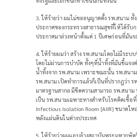
ทั้งรัฐและเอกชนก็ทำเช่นนี้กันทั้งนั้น
3. ให้ร้ายว่า ผมไม่ขออนุญาตตั้ง รพ.สนาม ทั
ประกาศของกระทรวงสาธารณสุขที่ให้ได้รับ
ประกาศมาล่วงหน้าตั้งแต่ 1 ปีเศษก่อนที่มันจ
4. ให้ร้ายผมว่า สร้าง รพ.สนามโดยไม่มีระบ
โดยไม่ผ่านการบำบัด ทั้งๆที่น้ำทิ้งที่มันชี้แจ
น้ำทิ้งจาก รพ.สนาม เพราะขณะนั้น รพ.สนามยังไ
รพ.สนาม เปิดทำการแล้วก็เป็นที่ปรากฎว่า ร
มาตรฐานสากล มีขีดความสามารถ รพ.สนาม ระ
เป็น รพ.สนามเฉพาะทางสำหรับโรคติดเชื้อท
Infectious Isolation Room [AIIR] ขนาดให
พลังแผ่นดินในต่างประเทศ
5. ให้ร้ายว่าผมแอบอ้างสถาบันพระมหากษัตริย