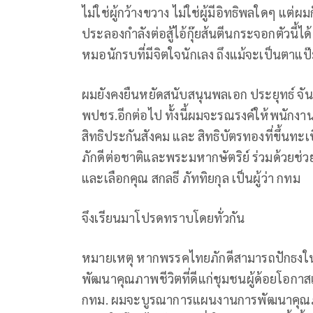
ไม่ใช่ผู้กว้างขวาง ไม่ใช่ผู้มีอิทธิพลใดๆ แต
ประลองกำลังต่อสู้ไอ้กุ๊ยส้นตีนกระจอกตัวนี้ไ
หมอนักรบที่มีจิตใจนักเลง ถึงแม้จะเป็นตาแป
ผมยังคงยืนหยัดสนับสนุนพลเอก ประยุทธ์ จั
พปชร.อีกต่อไป ทั้งนี้ผมจะรณรงค์ให้พนักง
สิทธิประกันสังคม และ สิทธิบัตรทองที่ขึ้นทะเ
ภักดีต่อชาติและพระมหากษัตริย์ ร่วมด้วยช่ว
และเลือกคุณ สกลธี ภัททิยกุล เป็นผู้ว่า กทม
จึงเรียนมาโปรดทราบโดยทั่วกัน
หมายเหตุ หากพรรคไทยภักดีสามารถปักธงในเ
พัฒนาคุณภาพชีวิตที่ดีแก่ชุมชนผู้ด้อยโอกาสแ
กทม. ผมจะบูรณาการแผนงานการพัฒนาคุณภาพ