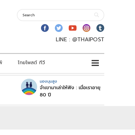
LINE : @THAIPOST
พ์
ไทยโพสต์ ทีวี
มองมุมสูง
จำเขามาเล่าให้ฟัง : เมื่อเราอายุ
80 ปี