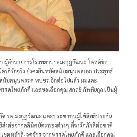
า ผู้อำนวยการโรงพยาบาลมงกุฎวัฒนะ โพสต์ข้อ
ครก็รักจริง ยังคงยืนหยัดสนับสนุนพลเอก ประยุทธ์
ม่สนับสนุนพรรค พปชร.อีกต่อไปแล้ว ผมและ
รรคไทยภักดี และขอเลือกคุณ สกลธี ภัททิยกุล เป็นผู้
ัด รพ.มงกุฎวัฒนะ และประชาชนผู้ใช้สิทธิประกัน
ิส่งต่อจากคลีนิคบัตรทองต่างๆ ที่จงรักภักดีต่อชาติ
.เขตหลักสี่-จตุจักร จากพรรคไทยภักดี และเลือกคุณ