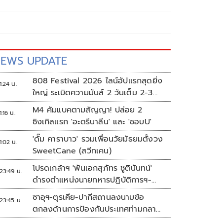
EWS UPDATE
808 Festival 2026 ไลน์อัปแรกสุดยิ่ง
1:24 น.
ใหญ่ ระเบิดความมันส์ 2 วันเต็ม 2-3
ต.ค.นี้
M4 คัมแบคตามสัญญา! ปล่อย 2
1:16 น.
ซิงเกิลแรก 'อะดรีนาลีน' และ 'ชอบU'
'ดั๊ม คาราบาว' รวมเพื่อนวัยมัธยมตั้งวง
1:02 น.
SweetCane (สวีทเคน)
โปรดเกล้าฯ 'พันเอกสุภัทร ชูตินันทน์'
23:49 น.
ดำรงตำแหน่งนายทหารปฏิบัติการฯ-
พระราชทานยศ 'พลตรี'
ซาอุฯ-ตุรเคีย-ปากีสถานลงนามข้อ
23:45 น.
ตกลงด้านการป้องกันประเทศท่ามกลาง