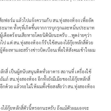
สียฟอร์ม แล้วไปแจ้งความกับ สน.ทุ่งสองห้อง เพื่อยัด
ระมาท ทั้งๆที่เกิดขึ้นจากการบุกรุกและหมิ่นประมาท
ผู้เดือดร้อนเสียหายโดยนิตินัยนะครับ ...พูดง่ายๆว่า
 แต่ สน.ทุ่งสองห้อง ก็รับใช้สนองไอ้กุ๊ยหลักสี่ด้วย
้ต้องหาและสร้างข่าวบิดเบือนเพื่อให้สังคมเข้าใจผม
ักสี่ เป็นผู้สนับสนุนติดทั่วอาคาร สถานที่ เครื่องใช้
ถัมภ์ สน.ทุ่งสองห้อง อีกทั้งยังมีเมียของไอ้กุ๊ยหลักสี่
ด้วย แล้วจะไม่ให้ผมตั้งข้อสงสัยว่า สน.ทุ่งสองห้อง
อ้กุ๊ยหลักสี่ตัวนี้หรอกนะครับ ถึงแม้ตัวผมเองจะ