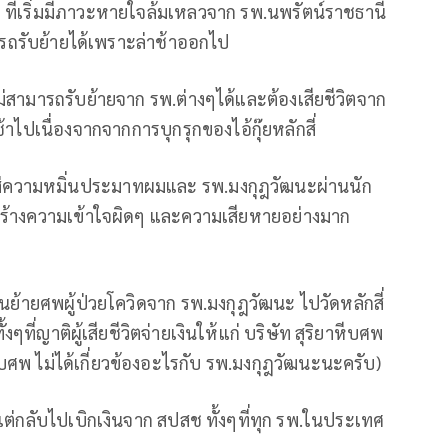
9 ที่เริ่มมีภาวะหายใจล้มเหลวจาก รพ.นพรัตน์ราชธานี
มารถรับย้ายได้เพราะล่าช้าออกไป
่ไม่สามารถรับย้ายจาก รพ.ต่างๆได้และต้องเสียชีวิตจาก
าไปเนื่องจากจากการบุกรุกของไอ้กุ๊ยหลักสี่
าย ใส่ความหมิ่นประมาทผมและ รพ.มงกุฎวัฒนะผ่านนัก
ร้างความเข้าใจผิดๆ และความเสียหายอย่างมาก
่อนย้ายศพผู้ป่วยโควิดจาก รพ.มงกุฎวัฒนะ ไปวัดหลักสี่
งๆที่ญาติผู้เสียชีวิตจ่ายเงินให้แก่ บริษัท สุริยาหีบศพ
หีบศพ ไม่ได้เกี่ยวข้องอะไรกับ รพ.มงกุฎวัฒนะนะครับ)
 แต่กลับไปเบิกเงินจาก สปสช ทั้งๆที่ทุก รพ.ในประเทศ