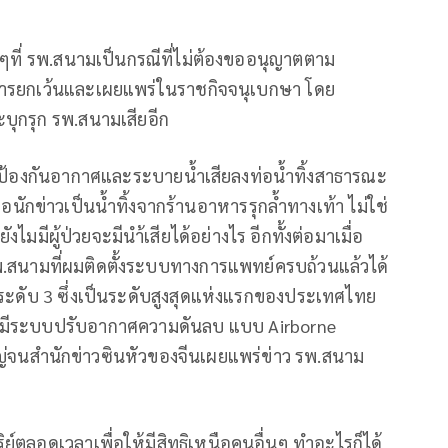
้งๆที่ รพ.สนามเป็นกรณีที่ไม่ต้องขออนุญาตตาม
การยกเว้นและเผยแพร่ในราชกิจจนุเบกษา โดย
ะบุกรุก รพ.สนามเสียอีก
บป้องกันอากาศและระบายน้ำเสียลงท่อน้ำทิ้งสาธารณะ
งต่อนักข่าวเป็นน้ำทิ้งจากร้านอาหารรุกล้ำทางเท้า ไม่ใช่
มมีผู้ป่วยจะมีนำ้เสียได้อย่างไร อีกทั้งต่อมาเมื่อ
พ.สนามที่ผมติดตั้งระบบทางการแพทย์ครบถ้วนแล้วได้
ดับ 3 ซึ่งเป็นระดับสูงสุดแห่งแรกของประเทศไทย
ี่มีระบบปรับอากาศความดันลบ แบบ Airborne
ญ่จนสำนักข่าวซินหัวของจีนเผยแพร่ข่าว รพ.สนาม
์ตลอดเวลาเพื่อให้มีสิทธิเหนือคนอื่นๆ ทำอะไรก็ได้