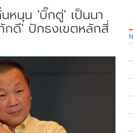
หนุน 'บิ๊กตู่' เป็นนา
ักดี' ปักธงเขตหลักสี่
N