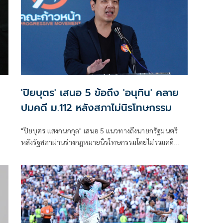
ื่อ
ะบุ
ร
'ปิยบุตร' เสนอ 5 ข้อถึง 'อนุทิน' คลาย
ปมคดี ม.112 หลังสภาไม่นิรโทษกรรม
"ปิยบุตร แสงกนกกุล" เสนอ 5 แนวทางถึงนายกรัฐมนตรี
หลังรัฐสภาผ่านร่างกฎหมายนิรโทษกรรมโดยไม่รวมคดี
มาตรา 112 แนะตั้งคณะกรรมการกลั่นกรองคดี วาง
แนวทางให้ตำรวจและอัยการใช้ดุลพินิจ