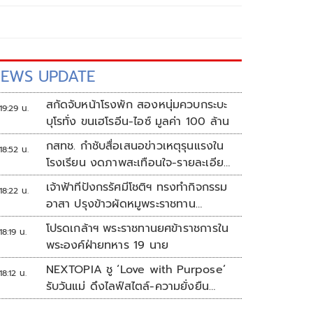
EWS UPDATE
สกัดจับหน้าโรงพัก สองหนุ่มควบกระบะ
19:29 น.
บุโรทั่ง ขนเฮโรอีน-ไอซ์ มูลค่า 100 ล้าน
กสทช. กำชับสื่อเสนอข่าวเหตุรุนแรงใน
18:52 น.
โรงเรียน งดภาพสะเทือนใจ-รายละเอียด
เสี่ยงเลียนแบบ
เจ้าฟ้าทีปังกรรัศมีโชติฯ ทรงทำกิจกรรม
18:22 น.
อาสา ปรุงข้าวผัดหมูพระราชทาน
ประชาชน
โปรดเกล้าฯ พระราชทานยศข้าราชการใน
18:19 น.
พระองค์ฝ่ายทหาร 19 นาย
NEXTOPIA ชู ‘Love with Purpose’
18:12 น.
รับวันแม่ ดึงไลฟ์สไตล์-ความยั่งยืน
สร้างประสบการณ์ช้อปปิงมีความหมาย