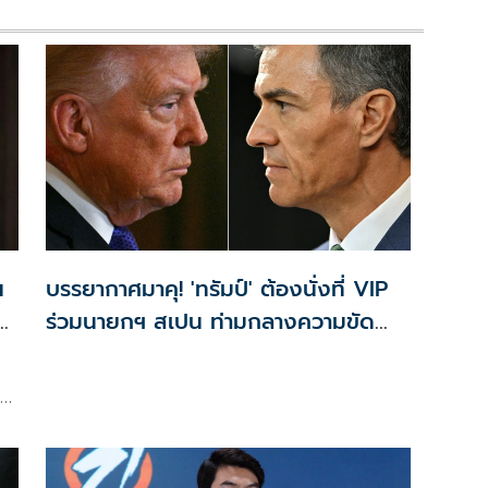
น
บรรยากาศมาคุ! 'ทรัมป์' ต้องนั่งที่ VIP
ร่วมนายกฯ สเปน ท่ามกลางความขัด
แย้ง
ย