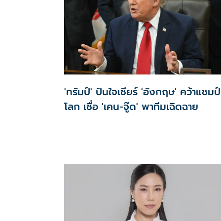
ยุทธศาสตร์อย่างรอบคอบ เพราะอาจกระทบต่อความเช
มั่นและการสนับสนุนจากประชาชน โดย มาร์ค พิตบูล ร
ว่า สส. คือสมาชิกสภาผู้แทนราษฎร(ไทย) ไม่ใช่ผู้แทนโจ
!!
'ทรัมป์' ปันใจเชียร์ 'อังกฤษ' คว้าแชมป์
โลก เชื่อ 'เคน-จู๊ด' พาทีมเฉิดฉาย