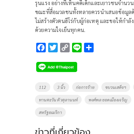
รุนแรง อย่างที่เห็นคดีเด็กและเยาวชนจำนวนม
ขณะที่สื่อมวลชนทั้งหลายควรนำเสนอข้อมูลด
ไม่สร้างตัวตนฮีโร่กับผู้ก่อเหตุ และขอให้กำลัง
ด้วยความใจเย็นทุกคน.
F
T
C
Li
S
ac
wi
o
n
h
e
tt
p
e
ar
b
er
y
e
o
Li
Tags
112
3 นิ้ว
ก่อการร้าย
ขบวนเสด็จฯ
o
n
ทานตะวัน ตัวตุลานนท์
พงศ์พล ยอดเมืองเจริญ
k
k
สหรัฐอเมริกา
ข่าวที่เกี่ยวข้อง