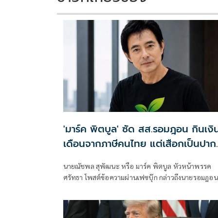
'มาร์ค พิตบูล' ซัด สส.รอมฎอน กินเงิ
เดือนจากภาษีคนไทย แต่เสือกเป็นปาก
เสียงให้โจรก่อความไม่สงบ
นายณัชพล สุพัฒนะ หรือ มาร์ค พิตบูล หัวหน้าพรรค
ศรัทธา โพสต์ข้อความผ่านเฟซบุ๊ก กล่าวถึงนายรอมฎอน
ปันจอร์ สส.บัญชีรายชื่อ พรรคประชาชน ระบุว่าการใช้
กำลังและการส่งสัญญาณไล่ล่าผู้ก่อเหตุยิงทหารพรานเสี
ชีวิต 5 นาย รัฐบาลควรประเมินผลกระทบในระดับ