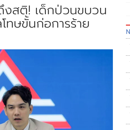
ึงสติ! เด็กป่วนขบวน
ลโทษขั้นก่อการร้าย
N