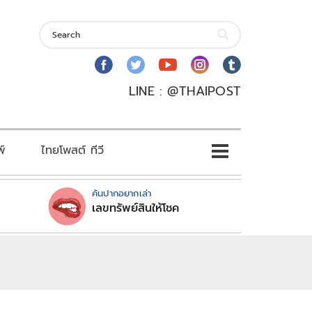
LINE : @THAIPOST
พ์
ไทยโพสต์ ทีวี
คันปากอยากเล่า
เลขทรัพย์สินให้โชค