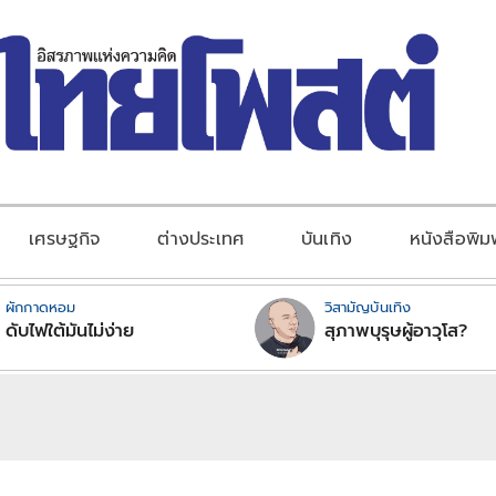
เศรษฐกิจ
ต่างประเทศ
บันเทิง
หนังสือพิม
ผักกาดหอม
วิสามัญบันเทิง
ดับไฟใต้มันไม่ง่าย
สุภาพบุรุษผู้อาวุโส?