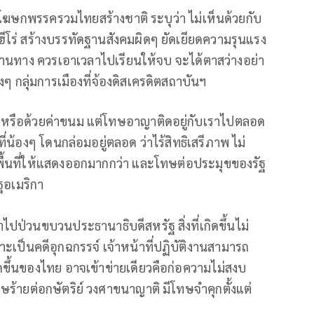
โฆษกพรรครวมไทยสร้างชาติ ระบุว่า ไม่เห็นด้วยกับ
ีโร่ สร้างบรรทัดฐานสังคมผิดๆ ยัดเยียดความรุนแรง
่านทาง ควรเอาเวลาไปเรียนให้จบ จะได้ตาสว่างอย่า
ๆ กลุ่มการเมืองที่จ้องดิสเครดิตสถาบันฯ
ุ่ม หรือด้วยค่าขนม แต่โทษอาญาติดอยู่กับเราไปตลอด
ี่น้องๆ โดนกล่อมอยู่ตลอด ว่าไร้สิทธิเสรีภาพ ไม่
พื้นที่ให้แสดงออกมากกว่า และโทษต่อประมุขของรัฐ
ฐอเมริกา
าไปป่วนขบวนประธานาธิบดีสหรัฐ สิ่งที่เกิดขึ้นไม่
ะเป็นคดีอุกฉกรรจ์ เจ้าหน้าที่ปฏิบัติงานสามารถ
กิดขึ้นของไทย อาจเข้าข่ายเดียวคือก่อความไม่สงบ
ยต่อกษัตริย์ วงศาขนาญาติ มีโทษจําคุกตั้งแต่