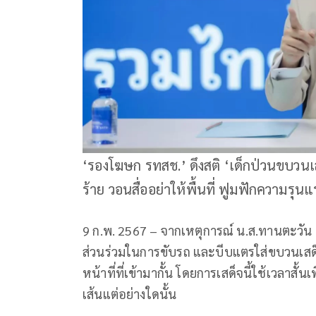
‘รองโฆษก รทสช.’ ดึงสติ ‘เด็กป่วนขบวนเ
ร้าย วอนสื่ออย่าให้พื้นที่ ฟูมฟักความรุน
9 ก.พ. 2567 – จากเหตุการณ์ น.ส.ทานตะวัน ต
ส่วนร่วมในการขับรถ และบีบแตรใส่ขบวนเสด็จฯ 
หน้าที่ที่เข้ามากั้น โดยการเสด็จนี้ใช้เวลาสั้
เส้นแต่อย่างใดนั้น