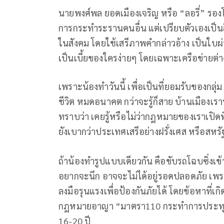
นายพงศ์พล ยอดเมืองเจริญ หรือ “ลอรี่” รอง
การกระทำระรานคนอื่น แต่เปรียบตัวเองเป็นฮ
ในสังคม โดยใช้เสรีภาพคำกล่าวอ้าง เป็นใบผ
เป็นเบี้ยของใครง่ายๆ โดยเฉพาะเครือข่ายต่าง
เพราะน้องทำวันนี้ เพื่อเป็นที่ยอมรับของกล
ชีวิต หมดอนาคต กว่าจะรู้ก็สาย บ้านเมืองเราท
ทราบว่า เคยรู้หรือไม่ว่ากฎหมายของเราเปิด
ยังเบากว่าประเทศเสรีอย่างฝรั่งเศส หรือสหรั
ถ้าน้องทำรูปแบบเดียวกัน คือขับรถโฉบซิ่งเข้
อยากจะนึก อาจจะไม่ได้อยู่รอดปลอดภัย เพรา
ลงมือรุนแรงเพื่อป้องกันภัยได้ โดยข้อหาที่เ
กฎหมายอาญา “มาตรา110 กระทําการประทุษร้า
16-20 ปี