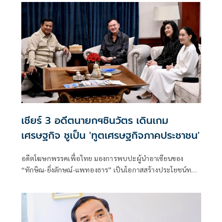
ยังประเทศมาเลเซีย โดยระบุว่า ข่าวดังกล่าวเป็นเพียงการสร้าง
กระแสจากผู้สนับสนุนทางการเมืองเท่านั้น
เชียร์ 3 อดีตนายกฯชินวัตร เดินเกม
เศรษฐกิจ ชูเป็น 'ทูตเศรษฐกิจภาคประชาชน'
อดีตโฆษกพรรคเพื่อไทย มองการพบปะผู้นำอาเซียนของ
“ทักษิณ-ยิ่งลักษณ์-แพทองธาร” เป็นโอกาสสร้างประโยชน์ทาง
เศรษฐกิจ ย้ำไม่ใช่การวัดพลังการเมือง แต่เป็นการใช้คอนเน
กชันส่วนตัวช่วยเปิดตลาดใหม่ ดึงการลงทุน พร้อมวอนกลุ่มที่
จับตาเลิกมองด้วยอคติ หันมามองผลลัพธ์ต่อประชาชน