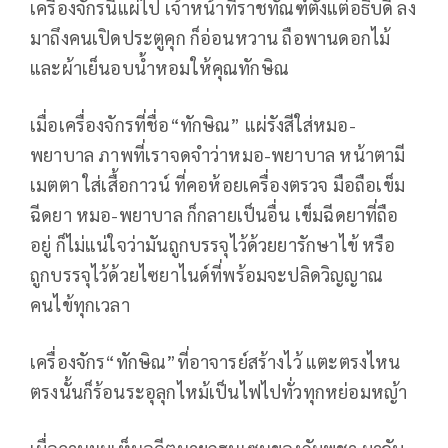
เครื่องจักรนี้แผ่ไป เจ้าหน้าที่ราชทัณฑ์ตั้งแต่อธิบดี ลง
มาถึงคนเปิดประตูคุก ก็อ่อนหวาน ถือพานดอกไม้
และผ้าเย็นอบน้ำหอมให้คุณทักษิณ
เมื่อเครื่องจักรที่ชื่อ“ทักษิณ” แผ่รังสีใส่หมอ-
พยาบาล ภาพที่เราจดจำว่าหมอ-พยาบาล หน้าตามี
เมตตา ใส่เสื้อกาวน์ ที่คอห้อยเครื่องตรวจ มือถือเข็ม
ฉีดยา หมอ-พยาบาล ก็กลายเป็นอื่น เข็มฉีดยาที่ถือ
อยู่ ก็ไม่แน่ใจว่ามันถูกบรรจุไว้ด้วยยารักษาไข้ หรือ
ถูกบรรจุไว้ด้วยไซยาไนด์ที่พร้อมจะปลิดวิญญาณ
คนไข้ทุกเวลา
เครื่องจักร“ทักษิณ”ที่อาจารย์สร้างไว้ แตะตรงไหน
ตรงนั้นก็ร้อนระอุลุกไหม้เป็นไฟไปทั่วทุกหย่อมหญ้า