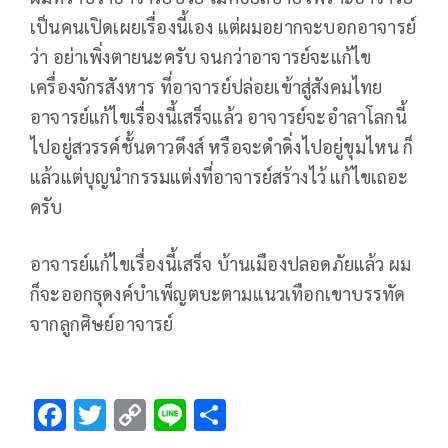
เป็นคนเปิดเผยเรื่องนี้เอง แต่ผมอยากจะบอกอาจารย์
ว่า อย่าเพิ่งตายนะครับ จนกว่าอาจารย์จะแก้ไข
เครื่องจักรสังหาร ที่อาจารย์ปล่อยเข้าสู่สังคมไทย
อาจารย์แก้ไขเรื่องนี้เสร็จแล้ว อาจารย์จะอำลาโลกนี้
ไปอยู่สวรรค์ชั้นดาวดึงส์ หรือจะดำดิ่งไปอยู่ขุมไหน ก็
แล้วแต่บุญนำกรรมแต่งที่อาจารย์สร้างไว้ แก้ไขเถอะ
ครับ
อาจารย์แก้ไขเรื่องนี้เสร็จ บ้านเมืองปลอดภัยแล้ว ผม
ก็จะออกธุดงค์บำเพ็ญตบะตามแนวเทือกเขาบรรทัด
จากลูกศิษย์อาจารย์
F
T
C
Li
S
ac
wi
o
n
h