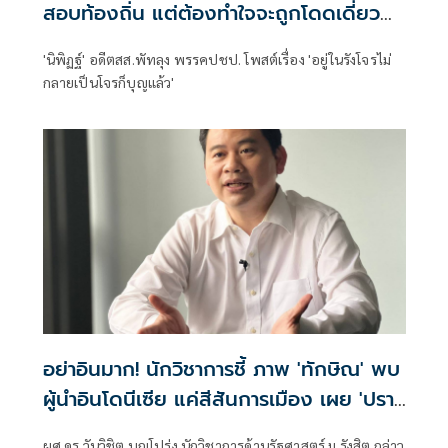
สอบท้องถิ่น แต่ต้องทำใจจะถูกโดดเดี่ยว
จากนักการเมือง
'นิพิฏฐ์' อดีตสส.พัทลุง พรรคปชป. โพสต์เรื่อง 'อยู่ในรังโจรไม่
กลายเป็นโจรก็บุญแล้ว'
อย่าอินมาก! นักวิชาการชี้ ภาพ 'ทักษิณ' พบ
ผู้นำอินโดนีเซีย แค่สีสันการเมือง เผย 'ปรา
โบโว' เพื่อนเก่าทักษิณ พบกันไม่ใช่แปลก ย้ำ
ผศ.ดร.วันวิชิต บุญโปร่ง นักวิชาการด้านรัฐศาสตร์ ม.รังสิต กล่าว