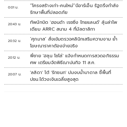
“โครงสร้างเก่า-คนใหม่”บีอาร์เอ็น รัฐตรึงกำลัง
0:01 น.
รักษาพื้นที่ปลอดภัย
ทัพนักบิด 'ฮอนด้า เรซซิ่ง ไทยแลนด์' ลุ้นล่าโพ
20:43 น.
เดียม ARRC สนาม 4 ที่มัลดาลิกา
‘ศุภมาส’ สั่งเข้มตรวจคลินิกเสริมความงาม ย้ำ
20:32 น.
โฆษณาราคาต้องจ่ายจริง
พี่ชาย 'ฮลุน โซโล่' แจ้งกำหนดการสวดอภิธรรม
20:12 น.
ศพ เตรียมจัดพิธีฌาปนกิจ 11 ส.ค.
'ลลิดา' โต้ 'รักชนก' ปมงบน้ำบาดาล ชี้พื้นที่
20:07 น.
ปชน.ได้วงเงินเฉลี่ยสูงสุด