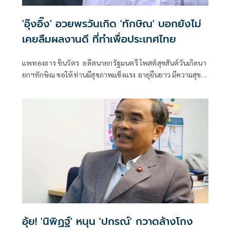
'อุ๊งอิ๊ง' อวยพรวันเกิด 'ทักษิณ' บอกยังไม่
เคยลืมผลงานดี ที่ทำเพื่อประเทศไทย
แพทองธาร ชินวัตร อดีตนายกรัฐมนตรี โพสต์สุขสันต์วันเกิดนา
ยกฯทักษิณ ขอให้ท่านมีสุขภาพแข็งแรง อายุยืนยาว มีความสุข
ในทุกๆวัน
อุ้ย! 'นิพิฏฐ์' หนุน 'ปกรณ์' กวาดล้างโกง