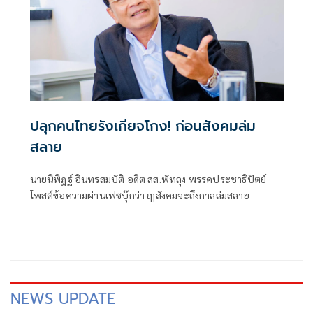
ปลุกคนไทยรังเกียจโกง! ก่อนสังคมล่ม
สลาย
นายนิพิฏฐ์ อินทรสมบัติ อดีต สส.พัทลุง พรรคประชาธิปัตย์
โพสต์ข้อความผ่านเฟซบุ๊กว่า ฤๅสังคมจะถึงกาลล่มสลาย
NEWS UPDATE