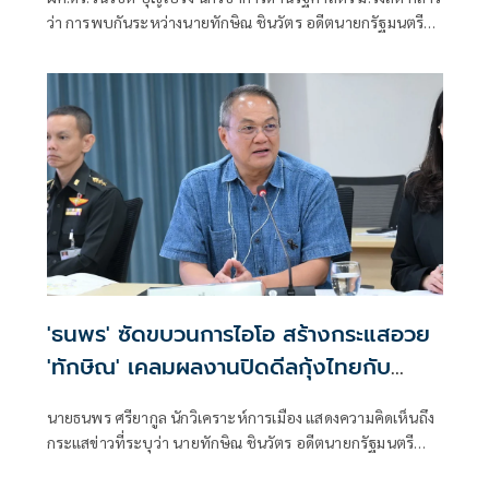
นานาชาติเข้าใจ นายกฯ-รัฐบาล ผู้มีอำนาจตัว
ว่า การพบกันระหว่างนายทักษิณ ชินวัตร อดีตนายกรัฐมนตรี
จริง
กับนายปราโบโว ซูเบียนโต ประธานาธิบดีอินโดนีเซีย ไม่ใช่เรื่อง
ผิดปกติ เพราะทั้งสองมีความสัมพันธ์ส่วนตัวที่สั่งสมมาเป็นเวลา
นาน ภาพที่ออกมา เป็นสีสันการเมืองเท่านั้น
'ธนพร' ซัดขบวนการไอโอ สร้างกระแสอวย
'ทักษิณ' เคลมผลงานปิดดีลกุ้งไทยกับ
มาเลเซีย
นายธนพร ศรียากูล นักวิเคราะห์การเมือง แสดงความคิดเห็นถึง
กระแสข่าวที่ระบุว่า นายทักษิณ ชินวัตร อดีตนายกรัฐมนตรี
เป็นผู้มีบทบาทสำคัญในการแก้ไขปัญหาการส่งออกกุ้งไทยไป