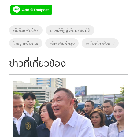
e
tt
p
e
ar
b
er
y
e
o
Li
Tags
ทักษิณ ชินวัตร
นายนิพิฏฐ์ อินทรสมบัติ
o
n
วิษณุ เครืองาม
อดีต สส.พัทลุง
เครื่องจักรสังหาร
k
k
ข่าวที่เกี่ยวข้อง