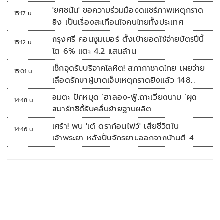
'ยศชนัน' ขอความร่วมมืองดแชร์ภาพเหตุกราด
15:17 น.
ยิง เป็นเรื่องสะเทือนใจคนไทยทั้งประเทศ
กรุงศรี คอนซูมเมอร์ ตั้งเป้ายอดใช้จ่ายบัตรปีนี้
15:12 น.
โต 6% แตะ 4.2 แสนล้าน
เช็กจุดรับบริจาคโลหิต! สภากาชาดไทย เผยจ่าย
15:01 น.
เลือดรักษาผู้บาดเจ็บเหตุกราดยิงแล้ว 148
ยูนิต
อมตะ ปักหมุด ‘ฮาลอง-ฟู้เถาะเวียดนาม ’ผุด
14:48 น.
สมาร์ทซิตี้รับคลื่นย้ายฐานผลิต
เศร้า! พบ 'เต้ ดราก้อนไฟว์' เสียชีวิตใน
14:46 น.
เจ้าพระยา หลังปั่นจักรยานออกจากบ้านตี 4