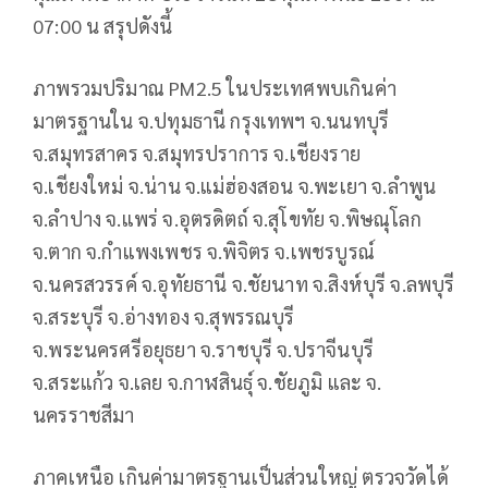
07:00 น สรุปดังนี้
ภาพรวมปริมาณ PM2.5 ในประเทศพบเกินค่า
มาตรฐานใน จ.ปทุมธานี กรุงเทพฯ จ.นนทบุรี
จ.สมุทรสาคร จ.สมุทรปราการ จ.เชียงราย
จ.เชียงใหม่ จ.น่าน จ.แม่ฮ่องสอน จ.พะเยา จ.ลำพูน
จ.ลำปาง จ.แพร่ จ.อุตรดิตถ์ จ.สุโขทัย จ.พิษณุโลก
จ.ตาก จ.กำแพงเพชร จ.พิจิตร จ.เพชรบูรณ์
จ.นครสวรรค์ จ.อุทัยธานี จ.ชัยนาท จ.สิงห์บุรี จ.ลพบุรี
จ.สระบุรี จ.อ่างทอง จ.สุพรรณบุรี
จ.พระนครศรีอยุธยา จ.ราชบุรี จ.ปราจีนบุรี
จ.สระแก้ว จ.เลย จ.กาฬสินธุ์ จ.ชัยภูมิ และ จ.
นครราชสีมา
ภาคเหนือ เกินค่ามาตรฐานเป็นส่วนใหญ่ ตรวจวัดได้