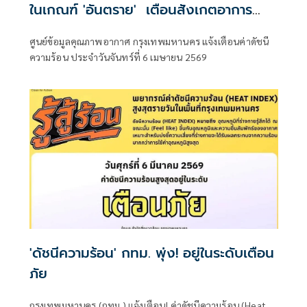
ในเกณฑ์ 'อันตราย' เตือนสังเกตอาการ
ตนเอง
ศูนย์ข้อมูลคุณภาพอากาศ กรุงเทพมหานคร แจ้งเตือนค่าดัชนี
ความร้อน ประจำวันจันทร์ที่ 6 เมษายน 2569
'ดัชนีความร้อน' กทม. พุ่ง! อยู่ในระดับเตือน
ภัย
กรุงเทพมหานคร (กทม.) แจ้งเตือน! ค่าดัชนีความร้อน (Heat