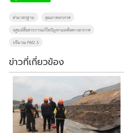
b
er
y
e
o
Li
Tags
ค่ามาตรฐาน
คุณภาพอากาศ
o
n
จศูนย์สื่อสารการแก้ไขปัญหามลพิษทางอากาศ
k
k
ปริมาณ PM2.5
ข่าวที่เกี่ยวข้อง