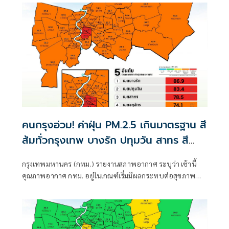
น.
คนกรุงอ่วม! ค่าฝุ่น PM.2.5 เกินมาตรฐาน สี
ส้มทั่วกรุงเทพ บางรัก ปทุมวัน สาทร สี
แดง
กรุงเทพมหานคร (กทม.) รายงานสภาพอากาศ ระบุว่า เช้านี้
คุณภาพอากาศ กทม. อยู่ในเกณฑ์เริ่มมีผลกระทบต่อสุขภาพ
PM.2.5 ค่าเฉลี่ย 58.1 มคก./ลบ.ม.