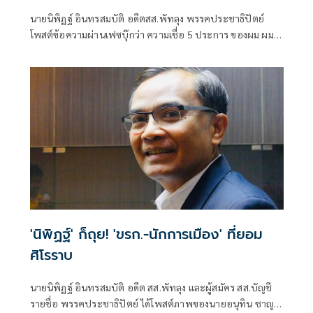
นายนิพิฏฐ์ อินทรสมบัติ อดีตสส.พัทลุง พรรคประชาธิปัตย์
โพสต์ข้อความผ่านเฟซบุ๊กว่า ความเชื่อ 5 ประการ ของผม ผม
เป็นเพียงอดีตนักการเมือง เป็นคนธรรมดา ไม่จำเป็นต้องใส่ใจ
ความเห็นผม
'นิพิฏฐ์' ก็ถุย! 'ขรก.-นักการเมือง' ที่ยอม
ศิโรราบ
นายนิพิฏฐ์ อินทรสมบัติ อดีต สส.พัทลุง และผู้สมัคร สส.บัญชี
รายชื่อ พรรคประชาธิปัตย์ ได้โพสต์ภาพของนายอนุทิน ชาญ