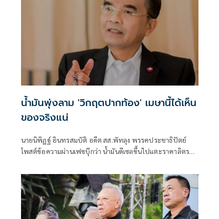
น้ำมันพุ่งลาม 'วิกฤตปากท้อง' เมษานี้ได้เห็น
ของจริงแน่
นายนิพิฏฐ์ อินทรสมบัติ อดีต สส.พัทลุง พรรคประชาธิปัตย์
โพสต์ข้อความผ่านเฟซบุ๊กว่า น้ำมันดีเซลขึ้นไปแตะราคาลิตรละ
47.74 บาทแล้ว จะขึ้นต่อไป หรือจะลดลง เขียนไปเดี๋ยวจะตื่น
ตระหนกกัน