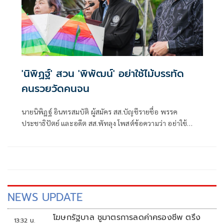
'นิพิฏฐ์' สวน 'พิพัฒน์' อย่าใช้ไม้บรรทัด
คนรวยวัดคนจน
นายนิพิฏฐ์ อินทรสมบัติ ผู้สมัคร สส.บัญชีรายชื่อ พรรค
ประชาธิปัตย์ และอดีต สส.พัทลุง โพสต์ข้อความว่า อย่าใช้
ไม้บรรทัดคนรวยไปวัดคนจน
NEWS UPDATE
โฆษกรัฐบาล ชูมาตรการลดค่าครองชีพ ตรึง
13:32 น.