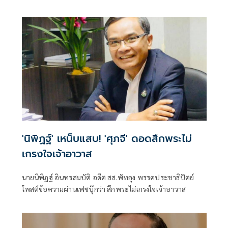
วีรกูล นายกรัฐมนตรีและรมว.มหาดไทย พูดคำว่าถุย
'นิพิฏฐ์' เหน็บแสบ! 'ศุภจี' ดอดสึกพระไม่
เกรงใจเจ้าอาวาส
นายนิพิฏฐ์ อินทรสมบัติ อดีต สส.พัทลุง พรรคประชาธิปัตย์
โพสต์ข้อความผ่านเฟซบุ๊กว่า สึกพระไม่เกรงใจเจ้าอาวาส