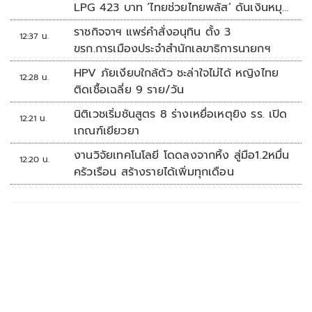
LPG 423 บาท ‘ไทยช่วยไทยพลัส’ ดันเงินหมุน
แสนล้าน
ราชกิจจาฯ แพร่คำสั่งอนุทิน ตั้ง 3
12:37 น.
ขรก.การเมืองประจำสำนักเลขาธิการนายกฯ
HPV ภัยเงียบใกล้ตัว ชะล่าใจไม่ได้ หญิงไทย
12:28 น.
ติดเชื้อเฉลี่ย 9 ราย/วัน
นิติเวชเริ่มชันสูตร 8 ร่างเหยื่อเหตุยิง รร. เปิด
12:21 น.
เกณฑ์เยียวยา
งานวิจัยเทคโนโลยี โดดลงจากหิ้ง สู่มือ1.2หมื่น
12:20 น.
ครัวเรือน สร้างรายได้เพิ่มทุกเดือน