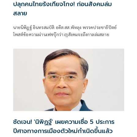
ปลุกคนไทยรังเกียจโกง! ก่อนสังคมล่ม
สลาย
นายนิพิฏฐ์ อินทรสมบัติ อดีต สส.พัทลุง พรรคประชาธิปัตย์
โพสต์ข้อความผ่านเฟซบุ๊กว่า ฤๅสังคมจะถึงกาลล่มสลาย
ชัดเจน! 'นิพิฏฐ์' เผยความเชื่อ 5 ประการ
ปีศาจทางการเมืองตัวใหม่กำเนิดขึ้นแล้ว