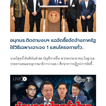
อนุกมธ.ติดตามงบฯ แฉจัดซื้อจัดจ้างภาครัฐ
ใช้วิธีเฉพาะเจาะจง 1 แสนโครงการทั่ว
ประเทศ เอื้อทุจริตงบกว่า 5 หมื่นล้านบาท
นายวิสุทธิ์ ตันตินันท์ สส.บัญชีรายชื่อ พรรคประชาชน ในฐานะ
ประธานคณะอนุกรรมาธิการ (กมธ.) ศึกษาการปฏิรูปการจัดซื้อ
จัดจ้างภาครัฐ ภายใต้คณะกรรมาธิการศึกษาการจัดทำและ
ติดตามการบริหารงบประมาณ สภาผู้แทนราษฎร แถลงความ
คืบหน้า "การศึกษาการปฏิรูปการจัดซื้อจัดจ้างภาครัฐ" ว่า คณะ
อนุกรรมาธิการชุดนี้ประกอบด้วยตัวแทน สส.