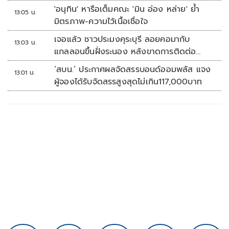
'อนุทิน' หารือเต็มคณะ 'มิน อ่อง หล่าย' ย้ำ
13:05 น.
มิตรภาพ-ความไว้เนื้อเชื่อใจ
เจอแล้ว ชาวประมงคุระบุรี ลอยคอมากับ
13:03 น.
แกลลอนขึ้นฝั่งระนอง หลังขาดการติดต่อ
หลายวัน
‘สบน.’ ประกาศผลจัดสรรบอนด์ออมพลัส แจง
13:01 น.
ผู้จองได้รับจัดสรรสูงสุดไม่เกิน117,000บาท