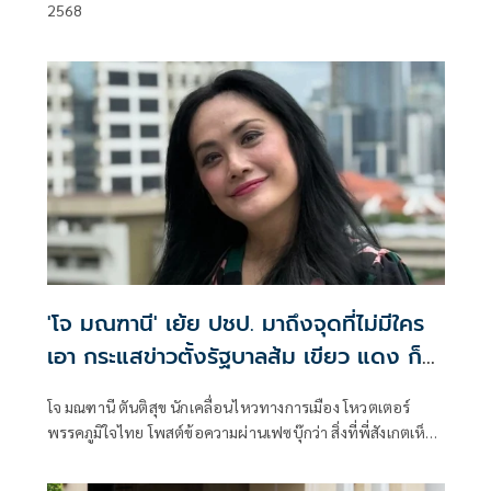
2568
'โจ มณฑานี' เย้ย ปชป. มาถึงจุดที่ไม่มีใคร
เอา กระแสข่าวตั้งรัฐบาลส้ม เขียว แดง ก็
ยังไม่มีฟ้าเลย
โจ มณฑานี ตันติสุข นักเคลื่อนไหวทางการเมือง โหวตเตอร์
พรรคภูมิใจไทย โพสต์ข้อความผ่านเฟซบุ๊กว่า สิ่งที่พี่สังเกตเห็น
ในกระแสข่าวรัฐบาลส้มโอแดงคือ ไม่มีฟ้าอยู่ในนั้นเลย มาถึงจุด
ที่เป็นพรรคที่ทุกฝั่งลืมได้ไงเนี้ย