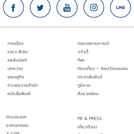
การเมือง
กรองสถานการณ์
เปลว สีเงิน
วาไรตี้
คอลัมนิสต์
กีฬา
บทความ
ท่องเที่ยว – ศิลปวัฒนธรรม
เศรษฐกิจ
ประชาสัมพันธ์
ข่าวพระราชสำนัก
ภูมิภาค
หนังสือพิมพ์
สิ่งแวดล้อม
ต่างประเทศ
PR & PRESS
อาชญากรรม
เกี่ยวกับเรา
X-CITE