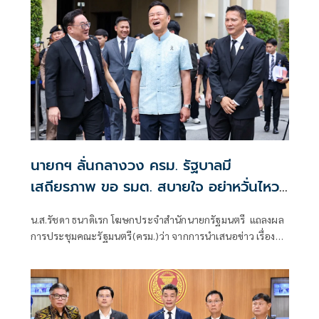
นายกฯ ลั่นกลางวง ครม. รัฐบาลมี
เสถียรภาพ ขอ รมต. สบายใจ อย่าหวั่นไหว
คำถามยุยง
น.ส.รัชดา ธนาดิเรก โฆษกประจำสำนักนายกรัฐมนตรี แถลงผล
การประชุมคณะรัฐมนตรี(ครม.)ว่า จากการนำเสนอข่าว เรื่อง
เสถียรภาพของรัฐบาล ซึ่งสื่อมวลชนรับทราบคำตอบจากพรรค
ร่วมรัฐบาลและนายกฯไปแล้วว่า รัฐบาลนี้มีเสถียรภาพและ
ทำงานร่วมกันอย่างเต็มที่