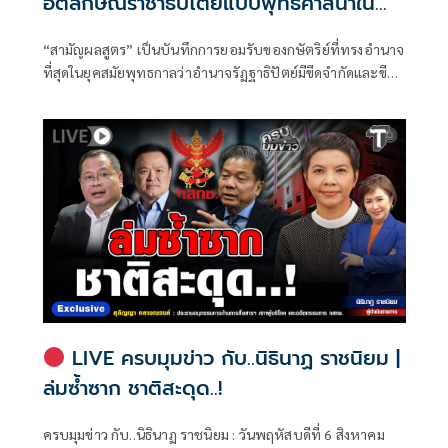
อัตลักษณ์ราชาธิปไตยแบบพุทธศาสนาใน
พระไตรปิฏก : สามัญผลสูตรในฐานะทฤษฎี
“สามัญผลสูตร” เป็นบันทึกการยอมรับของกษัตริย์ที่ทรงอำนาจ
ขีดจำกัดของอำนาจรัฐเหนือแรงงานและ
ที่สุดในยุคสมัยพุทธกาลว่าอำนาจรัฏฐาธิปัตย์มีขีดจำกัดและขีด
ทรัพย์สิน
จำกัดนั้นอยู่ที่พรมแดนระหว่างร่างกายและจิตใจของพลเมือง
LIVE ครบมุมข่าว กับ..นิธินาฏ ราชนิยม |
ล่มซ้ำซาก ชาติสะดุด..!
ครบมุมข่าว กับ..นิธินาฏ ราชนิยม : วันพฤหัสบดีที่ 6 สิงหาคม