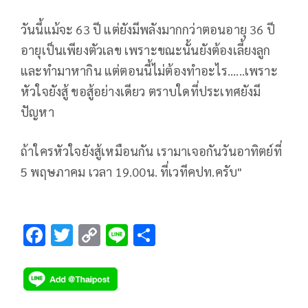
วันนี้แม้จะ 63 ปี แต่ยังมีพลังมากกว่าตอนอายุ 36 ปี
อายุเป็นเพียงตัวเลข เพราะขณะนั้นยังต้องเลี้ยงลูก
และทำมาหากิน แต่ตอนนี้ไม่ต้องทำอะไร......เพราะ
หัวใจยังสู้ ขอสู้อย่างเดียว ตราบใดที่ประเทศยังมี
ปัญหา
ถ้าใครหัวใจยังสู้เหมือนกัน เรามาเจอกันวันอาทิตย์ที่
5 พฤษภาคม เวลา 19.00น. ที่เวทีคปท.ครับ"
F
T
C
Li
S
ac
wi
o
n
h
e
tt
p
e
ar
b
er
y
e