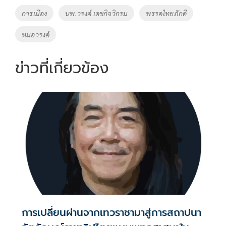
o
Li
Tags
การเมือง
นพ.วรงค์ เดชกิจวิกรม
พรรคไทยภักดี
o
n
หมอวรงค์
k
k
ข่าวที่เกี่ยวข้อง
การเปลี่ยนผ่านจากเทวราชามาสู่การสถาปนา