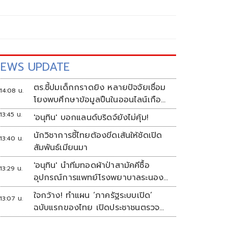
EWS UPDATE
ตร.ชี้ปมเด็กกราดยิง หลายปัจจัยเชื่อม
14:08 น.
โยงพบศึกษาข้อมูลปืนในออนไลน์เกือบ
2 ปี
13:45 น.
'อนุทิน' บอกแลนด์บริดจ์ยังไม่คุ้ม!
นักวิชาการชี้ไทยต้องขีดเส้นให้ชัดเปิด
13:40 น.
สัมพันธ์เมียนมา
'อนุทิน' นำทีมทอดผ้าป่าสามัคคีซื้อ
13:29 น.
อุปกรณ์การแพทย์โรงพยาบาลระนอง
ยอดเงินทำบุญ 20 ล้านบาท
ใจกว้าง! ทำแผน ‘ภาครัฐระบบเปิด’
13:07 น.
ฉบับแรกของไทย เปิดประชาชนตรวจ
สอบงบ