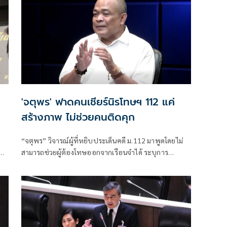
ราษฎรจังหวัดอุดรธานี
'จตุพร' ฟาดคนเชียร์นิรโทษฯ 112 แค่
สร้างภาพ ไม่ช่วยคนติดคุก
“จตุพร” วิจารณ์ผู้ที่หยิบประเด็นคดี ม.112 มาพูดโดยไม่
สามารถช่วยผู้ต้องโทษออกจากเรือนจำได้ ระบุการ
ัก
เคลื่อนไหวที่หวังเพียงคะแนนนิยมไม่แก้ปัญหา พร้อมชี้
้
ช่องทางขอพระราชทานอภัยโทษเป็นทางเลือกที่มีโอกาส
มากที่สุด
าน