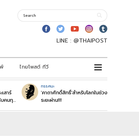
LINE : @THAIPOST
พ์
ไทยโพสต์ ทีวี
ทรรศนะ
ะเสาร์
'คาถาศักดิ์สิทธิ์'สำหรับโลกในช่วง
ับคนทุก
ระยะผ่าน!!!