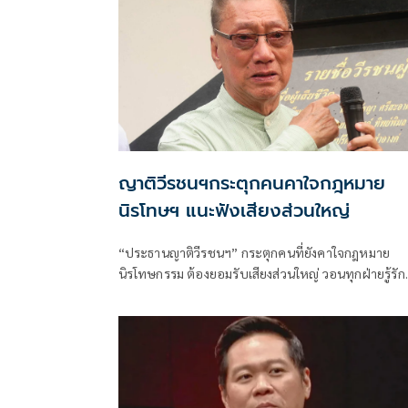
ญาติวีรชนฯกระตุกคนคาใจกฎหมาย
นิรโทษฯ แนะฟังเสียงส่วนใหญ่
“ประธานญาติวีรชนฯ” กระตุกคนที่ยังคาใจกฎหมาย
นิรโทษกรรม ต้องยอมรับเสียงส่วนใหญ่ วอนทุกฝ่ายรู้รัก
สามัคคีเดินหน้าสร้างสังคมสันติสุขตามเจตนารมณ์ ย้ำหล
การ คดี ม.112 เป็น ”พระราชอำนาจ” ผู้ใดจะละเมิดมิได
เผยผู้มีอายุต่ำกว่า 18 ปีส่วนใหญ่เข้าสู่กระบวนการฟื้นฟู
เกือบหมดแล้ว แนะคนที่โดนคดีม.112 ให้ขอพระราชท
อภัยโทษเป็นรายบุคคลได้