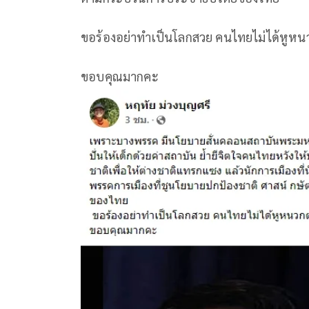
ขอร้อง​อย่าทำเป็น​โลกสวย คนไทย​ไม่ได้​หูหนวก​ต
ขอบคุณมาก​คะ