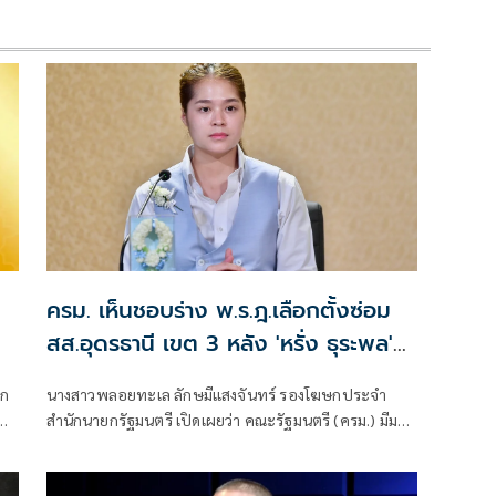
บ
ครม. เห็นชอบร่าง พ.ร.ฎ.เลือกตั้งซ่อม
สส.อุดรธานี เขต 3 หลัง 'หรั่ง ธุระพล'
เสียชีวิต
อก
นางสาวพลอยทะเล ลักษมีแสงจันทร์ รองโฆษกประจำ
่
สำนักนายกรัฐมนตรี เปิดเผยว่า คณะรัฐมนตรี (ครม.) มีมติ
เห็นชอบร่างพระราชกฤษฎีกาให้มีการเลือกตั้งสมาชิกสภา
ผู้แทนราษฎรจังหวัดอุดรธานี เขตเลือกตั้งที่ 3 แทน
ตำแหน่งที่ว่าง พ.ศ. .... ด้วยสมาชิกภาพสมาชิกสภาผู้แทน