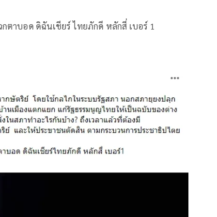
าบอด​ ดิฉัน​เชีย​ร์ ไทยภักดี​ หลักสี่ เบอร์​ 1