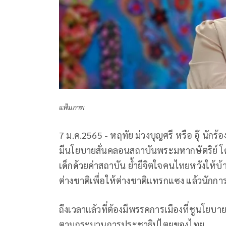
แฟ้มภาพ
7 ม.ค.2565 - หฤทัย ม่วงบุญศรี หรือ อุ๊ นักร
มีนโยบาย​สั่นคลอน​สถาบัน​พระมหา​กษัตริย์​ 
เด็ก​ด้วยค่าสถาบัน​ ย้ำยีจิตใจ​คนไทยหวังให้บ
ต่างชาติ​เพื่อ​ให้ต่างชาติ​แทรก​แซง​ แล้วนักกา
ถึงเวลาแล้วที่ต้องมีพรรคการเมือง​ที่ชูนโยบาย​
ตามกระบวน​การ​ประ​ชาธิปไตย​ของไทย​