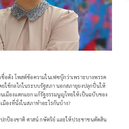
้องชื่อดัง โพสต์ข้อความในเฟซบุ๊กว่าเพราะ​บางพรรค​
โดยใช้กลไกในระบบรัฐสภา​ นอกสภา​ยุยงปลุก​ปั่น​ให้
้านเมือง​แตกแยก​ แก้​รัฐธรรมนูญไทย​ให้เป็น​ฉบับ​ของ
รเมือง​ที่นั่งในสภา​ทำอะไร​กันบ้าง?
ปกป้อง​ชาติ​ ศาสน์​ กษัตริย์​ และให้ประขาชน​ตัด​สิน