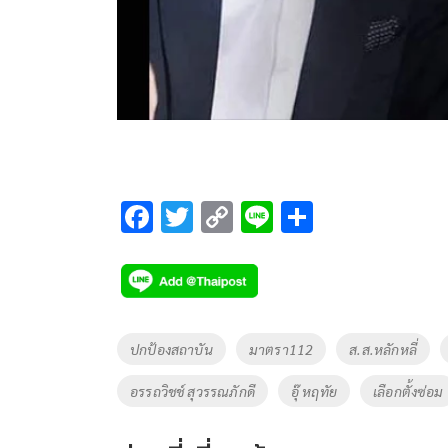
F
T
C
Li
S
ac
wi
o
n
h
e
tt
p
e
ar
b
er
y
e
o
Li
Tags
ปกป้องสถาบัน
มาตรา112
ส.ส.หลักหลี่
o
n
อรรถวิชช์ สุวรรณภักดี
อุ๊ หฤทัย
เลือกตั้งซ่อม
k
k