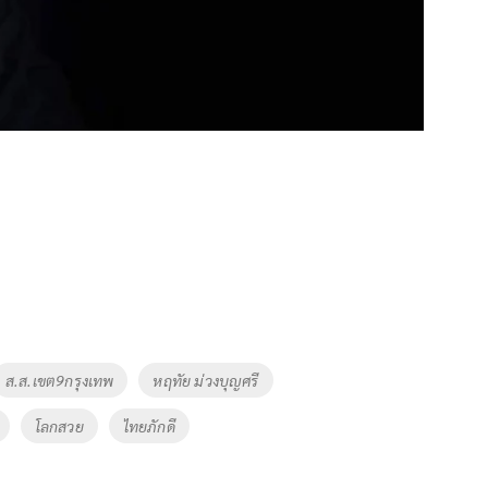
ส.ส.เขต9กรุงเทพ
หฤทัย ม่วงบุญศรี
โลกสวย
ไทยภักดี