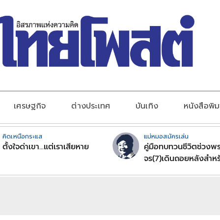
เศรษฐกิจ
ต่างประเทศ
บันเทิง
หนังสือพิม
คิดเหนือกระแส
แม่หมอสมัครเล่น
ตั้งใจด่าเขา...แต่เราเสียหาย
คู่มือทบทวนชีวิตช่วงพร
จร(7)เดินถอยหลังสำหร
ลัคนาราศีตอนที่2