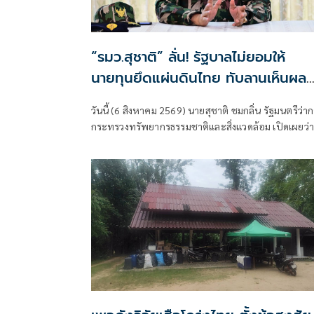
“รมว.สุชาติ” ลั่น! รัฐบาลไม่ยอมให้
นายทุนยึดแผ่นดินไทย ทับลานเห็นผล
แล้ว “สตาร์เวลล์ การ์เด้นโฮม” รื้อเอง
วันนี้ (6 สิงหาคม 2569) นายสุชาติ ชมกลิ่น รัฐมนตรีว่า
คืบ 40% เตือนผู้ฝ่าฝืนเจอมาตรการท
กระทรวงทรัพยากรธรรมชาติและสิ่งแวดล้อม เปิดเผยว่า
กฎหมาย
สืบเนื่องจากเมื่อวันที่ 31 กรกฎาคม 2569 ตนได้ลงพื้นที่
จังหวัดนครราชสีมา