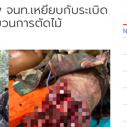
พ จนท.เหยียบกับระเบิด
วนการตัดไม้
N