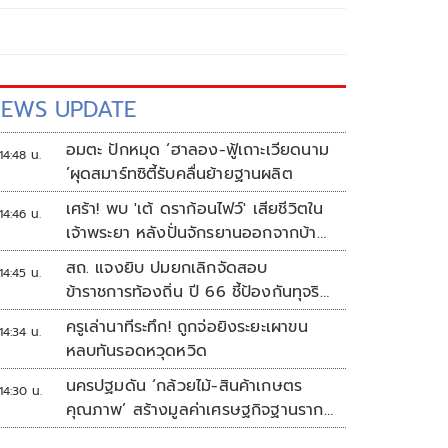
EWS UPDATE
อมตะ ปักหมุด ‘ฮาลอง-ฟู้เถาะเวียดนาม
14:48 น.
’ผุดสมาร์ทซิตี้รับคลื่นย้ายฐานผลิต
เศร้า! พบ 'เต้ ดราก้อนไฟว์' เสียชีวิตใน
14:46 น.
เจ้าพระยา หลังปั่นจักรยานออกจากบ้าน
ตี 4
สถ. แจงยิบ ปมยกเลิกจัดสอบ
14:45 น.
ข้าราชการท้องถิ่น ปี 66 ชี้ป้องกันทุจริต
หวั่นรัฐเสียหาย
ครูเล่านาทีระทึก! ถูกจ่อยิงระยะเผาขน
14:34 น.
หลบทันรอดหวุดหวิด
นครปฐมดัน ‘กล้วยไม้-สินค้าเกษตร
14:30 น.
คุณภาพ’ สร้างมูลค่าเศรษฐกิจฐานราก
ตั้งเป้าเงินสะพัด 10 ล้านบาท