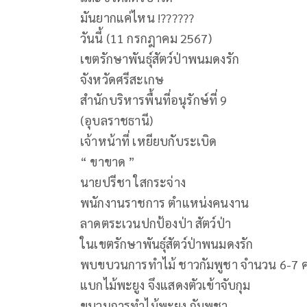
มันยากแค่ไหน !??????
วันนี้ (11 กรกฎาคม 2567)
เขตรักษาพันธุ์สัตว์ป่าพนมดงรัก
จังหวัดศรีสะเกษ
สำนักบริหารพื้นที่อนุรักษ์ที่ 9
(อุบลราชธานี)
เจ้าหน้าที่ เหยียบกับระเบิด
“ ขาขาด ”
นายปรีชา ใสกระจ่าง
พนักงานราชการ ตำแหน่งคนงาน
ลาดตระเวนปกป้องป่า สัตว์ป่า
ในเขตรักษาพันธุ์สัตว์ป่าพนมดงรัก
พบขบวนการทำไม้ ชาวกัมพูชา จำนวน 6-7 
แบกไม้พะยูง จึงแสดงตัวเข้าจับกุม
ขบวนการทำไม้พะยูง กัมพูชา