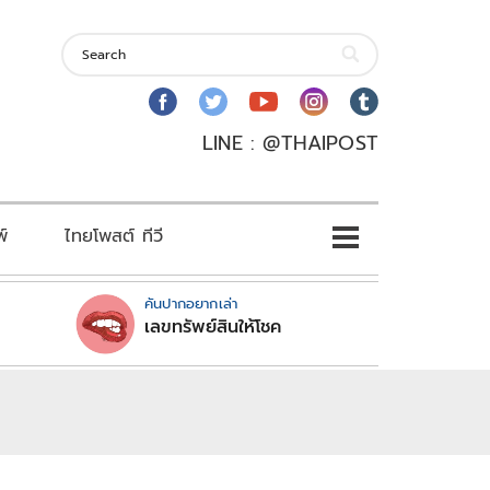
LINE : @THAIPOST
พ์
ไทยโพสต์ ทีวี
คันปากอยากเล่า
เลขทรัพย์สินให้โชค