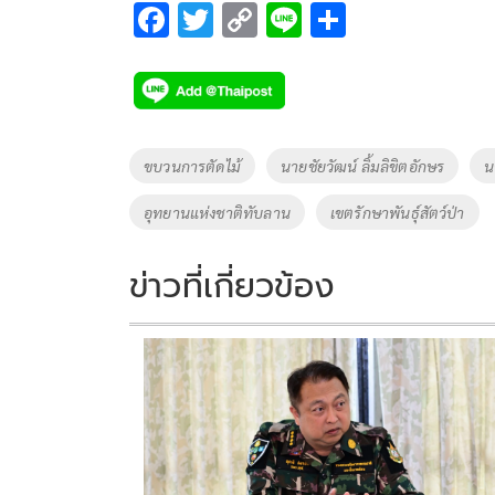
F
T
C
Li
S
ac
wi
o
n
h
e
tt
p
e
ar
b
er
y
e
o
Li
Tags
ขบวนการตัดไม้
นายชัยวัฒน์ ลิ้มลิขิตอักษร
น
o
n
อุทยานแห่งชาติทับลาน
เขตรักษาพันธุ์สัตว์ป่า
k
k
ข่าวที่เกี่ยวข้อง