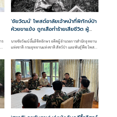
'ชัยวัฒน์' โพสต์อาลัยเจ้าหน้าที่พิทักษ์ป่า
ห้วยขาแข้ง ถูกเสือทำร้ายเสียชีวิต ผู้
อุทิศตนปกป้องผืนป่ามรดกโลก
การ
นายชัยวัฒน์ ลิ้มลิขิตอักษร อดีตผู้อำนวยการสำนักอุทยาน
าง
แห่งชาติ กรมอุทยานแห่งชาติ สัตว์ป่า และพันธุ์พืช โพสต์
เฟซบุ๊กว่า อาลัยแด่ผู้พิทักษ์ "ศักรินทร์ วิชาจารย์" ป่า
ใหญ่..ห้วยขาแข้งวันนี้ เงียบงันลงด้วยความโศกเศร้า เมื่อ
ต้องสูญเสียบุคลากรผู้เสียสละอย่างไม่มีวันกลับ..