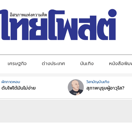
เศรษฐกิจ
ต่างประเทศ
บันเทิง
หนังสือพิม
ผักกาดหอม
วิสามัญบันเทิง
ดับไฟใต้มันไม่ง่าย
สุภาพบุรุษผู้อาวุโส?