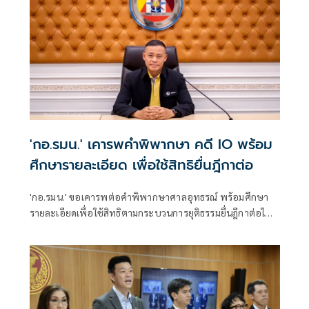
คุณสมบัติคนถูกเลือก เจ้าตัวเถียงอีก ไม่ได้อภิปรายดินฟ้าอากาศ
พูดเสร็จออกจากห้องทันที
'กอ.รมน.' เคารพคำพิพากษา คดี IO พร้อม
ศึกษารายละเอียด เพื่อใช้สิทธิยื่นฎีกาต่อ
'กอ.รมน.' ขอเคารพต่อคำพิพากษาศาลอุทธรณ์ พร้อมศึกษา
รายละเอียดเพื่อใช้สิทธิตามกระบวนการยุติธรรมยื่นฎีกาต่อใน
ชั้นศาลฎีกา