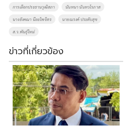
o
Li
Tags
การเลือกประธานวุฒิสภา
นันทนา นันทวโรภาส
o
n
นางอังคณา นีละไพจิตร
นายณรงค์ ประดับสุข
k
k
ส.ว.พันธุ์ใหม่
ข่าวที่เกี่ยวข้อง