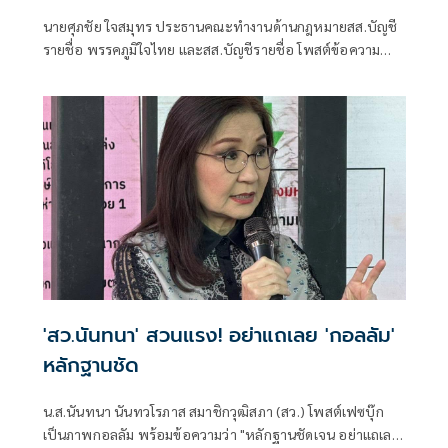
นายศุภชัย ใจสมุทร ประธานคณะทำงานด้านกฎหมายสส.บัญชี
รายชื่อ พรรคภูมิใจไทย และสส.บัญชีรายชื่อ โพสต์ข้อความ
ผ่านเฟซบุ๊กว่า นันทนา ขวัญใจของผม
'สว.นันทนา' สวนแรง! อย่าแถเลย 'กอลลัม'
หลักฐานชัด
น.ส.นันทนา นันทวโรภาส สมาชิกวุฒิสภา (สว.) โพสต์เฟซบุ๊ก
เป็นภาพกอลลัม พร้อมข้อความว่า "หลักฐานชัดเจน อย่าแถเลย