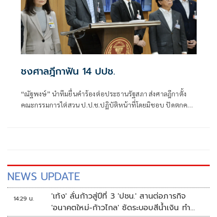
ชงศาลฎีกาฟัน 14 ปปช.
“ณัฐพงษ์” นำทีมยื่นคำร้องต่อประธานรัฐสภา ส่งศาลฎีกาตั้ง
คณะกรรมการไต่สวน ป.ป.ช.ปฏิบัติหน้าที่โดยมิชอบ ปัดตกคดี
“ศักดิ์สยาม” ซุกหุ้น ตั้ง 4 ข้อกล่าวหา หวัง “โสภณ” ใช้ดุลพินิจส่ง
เรื่องเร็ว “นันทนา” ต้องลบครหาระบอบสีน้ำเงิน “ศรีสุวรรณ”
ยื่นฟัน “ไชยชนก” ผุดโครงการ TH-AI Passport
NEWS UPDATE
'เท้ง' ลั่นก้าวสู่ปีที่ 3 'ปชน.' สานต่อภารกิจ
14:29 น.
'อนาคตใหม่-ก้าวไกล' ซัดระบอบสีน้ำเงิน ทำ