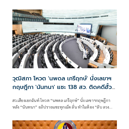
กอลลัม"
วุฒิสภา โหวต 'นพดล เภรีฤกษ์' นั่งเลขาฯ
กฤษฎีกา 'นันทนา' แซะ 138 สว. ติดคดีฮั้ว
ไม่ควรลงมติ
สว.เสียงเอกฉันท์ โหวต “นพดล เภรีฤกษ์” นั่ง เลขาฯกฤษฎีกา
หลัง “นันทนา” อภิปรายแซะทุกเม็ด ลั่น ทำไมต้อง “ลับ ลวง
พราง” ชี้ 138 สว. ติดคดีฮั๊ว ไม่ควรลงมติ บอกถ้าสะเทือนใจ
สว.หลายคน ก็ขออภัยด้วย ไม่พูดก็ได้ ขณะที่ “บิ๊กเกรียง” ปราม
ไม่มีใครสะเทือนใจ แต่ต้องคำนึงถึงมารยาทด้วย ต้องอภิปราย