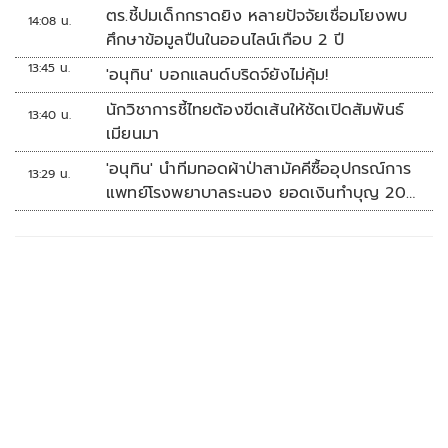
หลักนิติรัฐ-นิติธรรมสั่นคลอน
ตร.ชี้ปมเด็กกราดยิง หลายปัจจัยเชื่อมโยงพบ
14:08 น.
ศึกษาข้อมูลปืนในออนไลน์เกือบ 2 ปี
13:45 น.
'อนุทิน' บอกแลนด์บริดจ์ยังไม่คุ้ม!
นักวิชาการชี้ไทยต้องขีดเส้นให้ชัดเปิดสัมพันธ์
13:40 น.
เมียนมา
'อนุทิน' นำทีมทอดผ้าป่าสามัคคีซื้ออุปกรณ์การ
13:29 น.
แพทย์โรงพยาบาลระนอง ยอดเงินทำบุญ 20
ล้านบาท