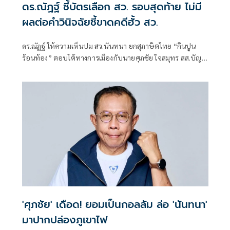
ดร.ณัฏฐ์ ชี้บัตรเลือก สว. รอบสุดท้าย ไม่มี
ผลต่อคำวินิจฉัยชี้ขาดคดีฮั้ว สว.
ดร.ณัฏฐ์ ให้ความเห็นปม สว.นันทนา ยกสุภาษิตไทย “กินปูน
ร้อนท้อง” ตอบโต้ทางการเมืองกับนายศุภชัย ใจสมุทร สส.บัญชี
รายชื่อ พรรคภูมิใจไทย ที่ยกปมฮั้ว สว.สีส้มปั้น สว.ประชาชน
เป็นเพียงการตอบโต้ทางการเมืองกันไปมาเท่านั้น
'ศุภชัย' เดือด! ยอมเป็นกอลลัม ล่อ 'นันทนา'
มาปากปล่องภูเขาไฟ