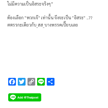
ไม่มีความเป็นอิสระจริงๆ”
ต้องเลือก "พวกเจ๊" เท่านั้น จึงจะเป็น "อิสระ" ..??
#ตรรกะเดียวกับ_สส_บางพรรคเปี๊ยบเลย
F
T
C
Li
S
ac
wi
o
n
h
e
tt
p
e
ar
b
er
y
e