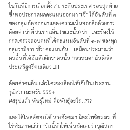
ในวันที่มีการเลือกตั้ง สว. ระดับประเทศ รอบสุดท้าย
ซึ่งพอประกาศผลคะแนนออกมา "เจ๊" ได้อันดับที่ ๘
ของกลุ่ม ก้อออกมาแสดงความเห็นออกสื่อด้วยการ
ด้อยค่า ว่าที่ สว.ท่านอื่น (ขณะนั้น) ว่า " ..จะร้องให้
กกต.ตรวจสอบคนที่ได้คะแนนอันดับที่ ๑-๗ ของทุก
กลุ่มว่ามีการ 'ฮั้ว' คะแนนกัน.." เสมือนประมาณว่า
คนอื่นที่ได้อันดับดีกว่าตนนั้น "เลวหมด" ฉันดีเลิศ
ประเสริฐศรีคนเดียว ..!!!
ด้อยค่าคนอื่น แล้วใครจะเลือกให้เจ๊เป็นประธาน
วุฒิสภา ละครับ 555+
#สรุปแล้ว_พันธุ์ใหม่_คือพันธุ์อะไร ..???
และได้โพสต์ตอบโต้ นางอังคณา นีละไพจิตร สว. ที่
ให้สัมภาษณ์ว่า “วันนี้ทำให้เห็นชัดเลยว่า วุฒิสภา