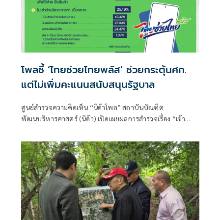
โพลชี้ ‘ไทยช่วยไทยพลัส’ ช่วยกระตุ้นศก.
แต่ไม่เพิ่มคะแนนสนับสนุนรัฐบาล
ศูนย์สำรวจความคิดเห็น “นิด้าโพล” สถาบันบัณฑิต
พัฒนบริหารศาสตร์ (นิด้า) เปิดเผยผลการสำรวจเรื่อง “เข้า
โครงการไทยช่วยไทยพลัสแล้วสนับสนุนรัฐบาลไหม”