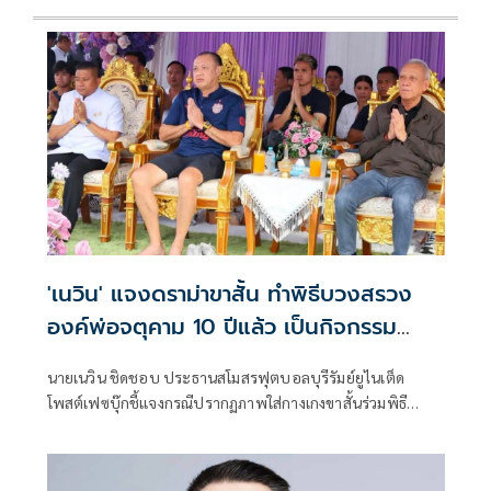
'เนวิน' แจงดราม่าขาสั้น ทำพิธีบวงสรวง
องค์พ่อจตุคาม 10 ปีแล้ว เป็นกิจกรรม
สโมสรบุรีรัมย์ ไม่ใช่งานราชการ
นายเนวิน ชิดชอบ ประธานสโมสรฟุตบอลบุรีรัมย์ยูไนเต็ด
โพสต์เฟซบุ๊กชี้แจงกรณีปรากฏภาพใส่กางเกงขาสั้นร่วมพิธี
บวงสรวงศาลหลักเมืองนครศรีธรรมราช ทำให้ถูกวิจารณ์ไม่
เหมาะสม โดยระบุว่า