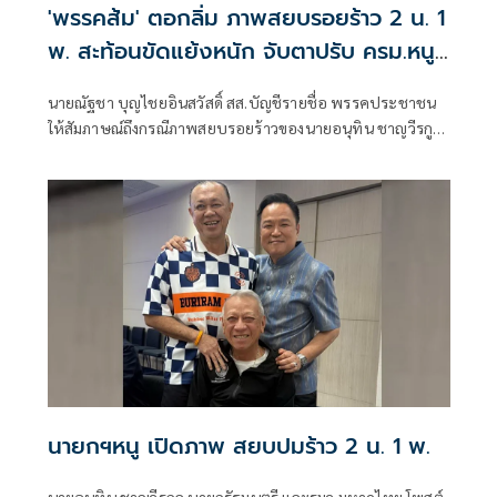
'พรรคส้ม' ตอกลิ่ม ภาพสยบรอยร้าว 2 น. 1
พ. สะท้อนขัดแย้งหนัก จับตาปรับ ครม.หนู
2 จูบปากหรือเขี่ยทิ้ง
นายณัฐชา บุญไชยอินสวัสดิ์ สส.บัญชีรายชื่อ พรรคประชาชน
ให้สัมภาษณ์ถึงกรณีภาพสยบรอยร้าวของนายอนุทิน ชาญวีรกูล
นายกรัฐมนตรีและรัฐมนตรีว่าการกระทรวงมหาดไทย ในฐานะ
หัวหน้าพรรคภูมิใจไทย กับนายเนวิน ชิดชอบ ประธานสโมสร
ฟุตบอลบุรีรัมย์ยูไนเต็ด และนายพิพัฒน์ รัชกิจประการ รอง
นายกรัฐมนตรี และรัฐมนตรีว่าการกระทรวงคมนาคม
นายกฯหนู เปิดภาพ สยบปมร้าว 2 น. 1 พ.
นายอนุทิน ชาญวีรกูล นายกรัฐมนตรี และรมว.มหาดไทย โพสต์