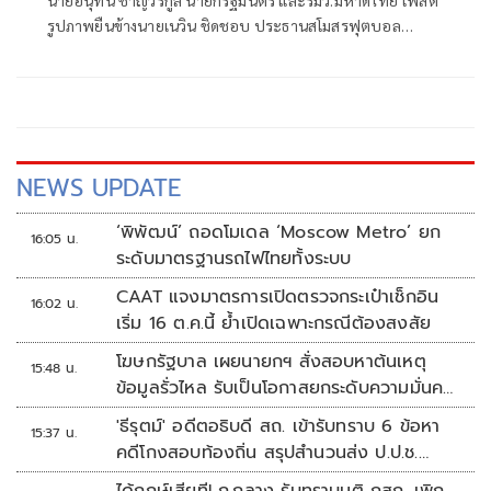
รูปภาพยืนข้างนายเนวิน ชิดชอบ ประธานสโมสรฟุตบอล
บุรีรัมย์ ยูไนเต็ด และนายพิพัฒน์ รัชกิจประการ
NEWS UPDATE
‘พิพัฒน์’ ถอดโมเดล ‘Moscow Metro’ ยก
16:05 น.
ระดับมาตรฐานรถไฟไทยทั้งระบบ
CAAT แจงมาตรการเปิดตรวจกระเป๋าเช็กอิน
16:02 น.
เริ่ม 16 ต.ค.นี้ ย้ำเปิดเฉพาะกรณีต้องสงสัย
โฆษกรัฐบาล เผยนายกฯ สั่งสอบหาต้นเหตุ
15:48 น.
ข้อมูลรั่วไหล รับเป็นโอกาสยกระดับความมั่นคง
ปลอดภัยข้อมูลภาครัฐทั้งระบบ
'ธีรุตม์' อดีตอธิบดี สถ. เข้ารับทราบ 6 ข้อหา
15:37 น.
คดีโกงสอบท้องถิ่น สรุปสำนวนส่ง ป.ป.ช.
สัปดาห์หน้า
ได้ฤกษ์เสียที! ก.กลาง รับทราบมติ กสถ. เพิก