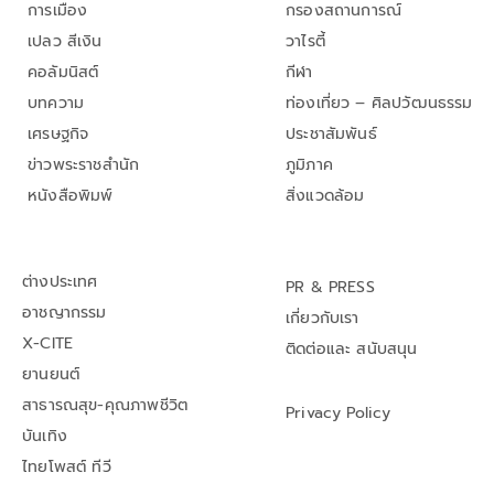
การเมือง
กรองสถานการณ์
เปลว สีเงิน
วาไรตี้
คอลัมนิสต์
กีฬา
บทความ
ท่องเที่ยว – ศิลปวัฒนธรรม
เศรษฐกิจ
ประชาสัมพันธ์
ข่าวพระราชสำนัก
ภูมิภาค
หนังสือพิมพ์
สิ่งแวดล้อม
ต่างประเทศ
PR & PRESS
อาชญากรรม
เกี่ยวกับเรา
X-CITE
ติดต่อและ สนับสนุน
ยานยนต์
สาธารณสุข-คุณภาพชีวิต
Privacy Policy
บันเทิง
ไทยโพสต์ ทีวี