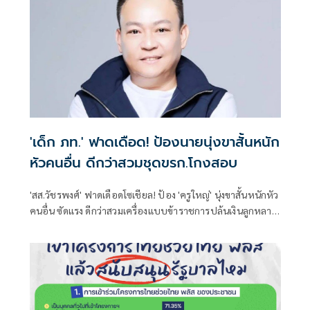
'เด็ก ภท.' ฟาดเดือด! ป้องนายนุ่งขาสั้นหนัก
หัวคนอื่น ดีกว่าสวมชุดขรก.โกงสอบ
'สส.วัชรพงศ์' ฟาดเดือดโซเชียล! ป้อง 'ครูใหญ่' นุ่งขาสั้นหนักหัว
คนอื่น ซัดแรง ดีกว่าสวมเครื่องแบบข้าราชการปล้นเงินลูกหลาน
ชาวนาไปโกงสอบท้องถิ่น