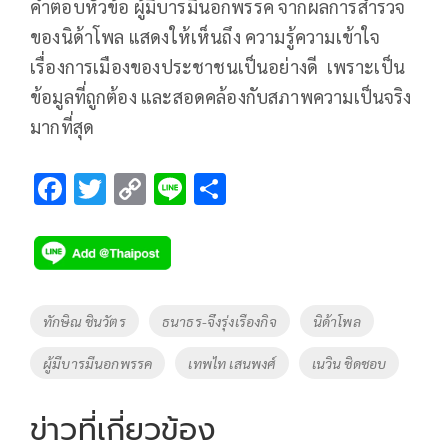
คำตอบหัวข้อ ผู้มีบารมีนอกพรรค จากผลการสำรวจ
ของนิด้าโพล แสดงให้เห็นถึง ความรู้ความเข้าใจ
เรื่องการเมืองของประชาชนเป็นอย่างดี เพราะเป็น
ข้อมูลที่ถูกต้อง และสอดคล้องกับสภาพความเป็นจริง
มากที่สุด
F
T
C
Li
S
ac
wi
o
n
h
e
tt
p
e
ar
b
er
y
e
o
Li
Tags
ทักษิณ ชินวัตร
ธนาธร-จึงรุ่งเรืองกิจ
นิด้าโพล
o
n
ผู้มีบารมีนอกพรรค
เทพไท เสนพงศ์
เนวิน ชิดชอบ
k
k
ข่าวที่เกี่ยวข้อง