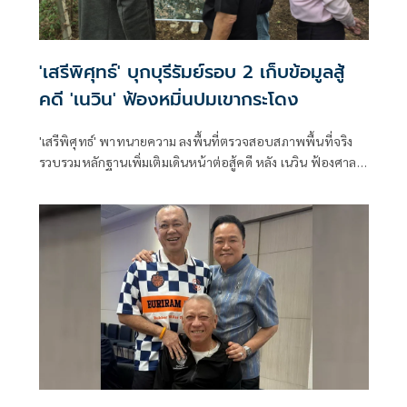
'เสรีพิศุทธ์' บุกบุรีรัมย์รอบ 2 เก็บข้อมูลสู้
คดี 'เนวิน' ฟ้องหมิ่นปมเขากระโดง
'เสรีพิศุทธ์' พาทนายความ ลงพื้นที่ตรวจสอบสภาพพื้นที่จริง
รวบรวมหลักฐานเพิ่มเติมเดินหน้าต่อสู้คดี หลัง เนวิน ฟ้องศาล
กล่าวหาหมิ่นประมาทและแจ้งความเท็จ ปมรุกที่รถไฟ พบร่อง
รอยการขุดเปิดทางน้ำที่เคยถมรุกล้ำลำรางสาธารณะ ยันไม่ไกล่
เกลี่ยเพื่อพิสูจน์ความจริง ลั่นหาก 'เนวิน ชิดชอบ' ยอมรับบุกรุก
ที่รถไฟจริงถึงจะยอม