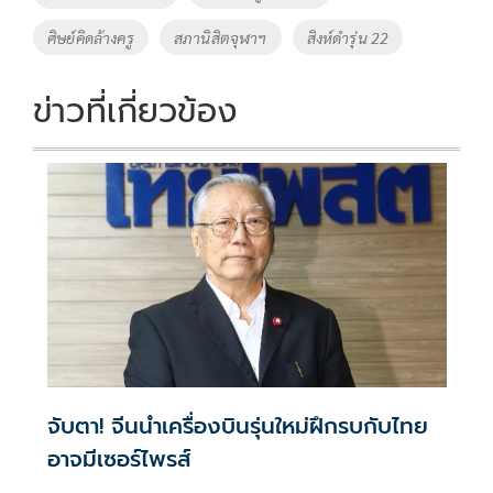
k
k
ศิษย์คิดล้างครู
สภานิสิตจุฬาฯ
สิงห์ดำรุ่น 22
ข่าวที่เกี่ยวข้อง
จับตา! จีนนำเครื่องบินรุ่นใหม่ฝึกรบกับไทย
อาจมีเซอร์ไพรส์