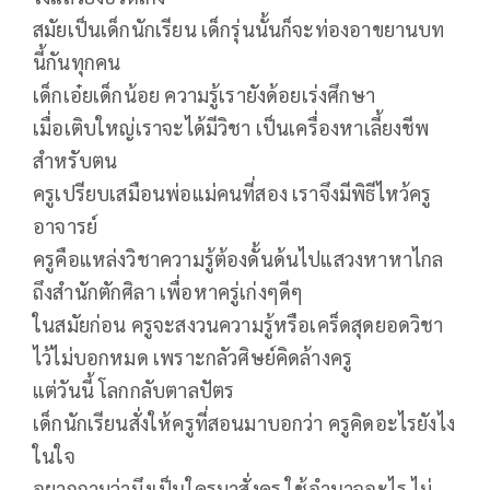
สมัยเป็นเด็กนักเรียน เด็กรุ่นนั้นก็จะท่องอาขยานบท
นี้กันทุกคน
เด็กเอ๋ยเด็กน้อย ความรู้เรายังด้อยเร่งศึกษา
เมื่อเติบใหญ่เราจะได้มีวิชา เป็นเครื่องหาเลี้ยงชีพ
สำหรับตน
ครูเปรียบเสมือนพ่อแม่คนที่สอง เราจึงมีพิธีไหว้ครู
อาจารย์
ครูคือแหล่งวิชาความรู้ต้องดั้นด้นไปแสวงหาหาไกล
ถึงสำนักตักศิลา เพื่อหาครู่เก่งๆดีๆ
ในสมัยก่อน ครูจะสงวนความรู้หรือเคร็ดสุดยอดวิชา
ไว้ไม่บอกหมด เพราะกลัวศิษย์คิดล้างครู
แต่วันนี้ โลกกลับตาลปัตร
เด็กนักเรียนสั่งให้ครูที่สอนมาบอกว่า ครูคิดอะไรยังไง
ในใจ
อยากถามว่ามึงเป็นใครมาสั่งครู ใช้อำนาจอะไร ไม่