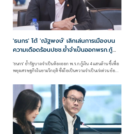
'ธนกร' โต้ 'ณัฐพงษ์' เลิกเล่นการเมืองบน
ความเดือดร้อนปชช.ย้ำจำเป็นออกพรก.กู้
เงิน 4 แสนล้าน
'ธนกร' ย้ำรัฐบาลจำเป็นต้องออก พ.ร.ก.กู้เงิน 4 แสนล้าน ชี้เพื่อ
พยุงเศรษฐกิจในยามวิกฤติ ซึ่งถือเป็นความจำเป็นเร่งด่วน ย้อน
“ณัฐพงษ์” เลิกเล่นเกมการเมืองบนความเดือดร้อนของ
ประชาชนสักครั้ง ไม่ถือว่าเสียศักดิ์ศรี