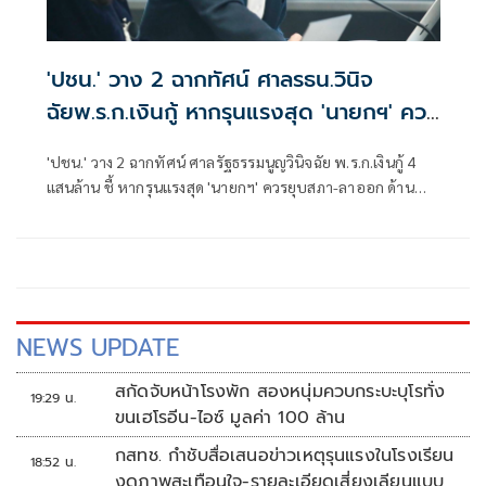
'ปชน.' วาง 2 ฉากทัศน์ ศาลรธน.วินิจ
ฉัยพ.ร.ก.เงินกู้ หากรุนแรงสุด 'นายกฯ' ควร
ยุบสภา-ลาออก
'ปชน.' วาง 2 ฉากทัศน์ ศาลรัฐธรรมนูญวินิจฉัย พ.ร.ก.เงินกู้ 4
แสนล้าน ชี้ หากรุนแรงสุด 'นายกฯ' ควรยุบสภา-ลาออก ด้าน
'วีระยุทธ' หวั่นเกิดแร้งทึ้งชิงใช้เงินส่วนที่2 หากพ.ร.ก.ผ่าน หลัง
พบไร้โรดแมพเปลี่ยนผ่านพลังงาน เสี่ยงเกิดเบี้ยหัวแตก ยัดไส้-
สอดไส้โครงการ
NEWS UPDATE
สกัดจับหน้าโรงพัก สองหนุ่มควบกระบะบุโรทั่ง
19:29 น.
ขนเฮโรอีน-ไอซ์ มูลค่า 100 ล้าน
กสทช. กำชับสื่อเสนอข่าวเหตุรุนแรงในโรงเรียน
18:52 น.
งดภาพสะเทือนใจ-รายละเอียดเสี่ยงเลียนแบบ