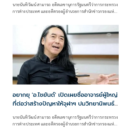
นายนันทิวัฒน์ สามารถ อดีตเลขานุการรัฐมนตรีว่าการกระทรวง
การต่างประเทศ และอดีตรองผู้อำนวยการสำนักข่าวกรองแห่ง
ชาติ โพสต์ข้อความผ่านเฟซบุ๊กในหัวข้อ "สัมพันธ์แนบแน่น"
อยากยุ 'อ.ไชยันต์' ​เปิดเผยชื่ออาจารย์ผู้ใหญ่​
ที่ต่อว่าสร้างปัญหาให้จุฬาฯ ปมวิทยานิพนธ์
ฉาวโฉ่
นายนันทิวัฒน์ สามารถ อดีตเลขานุการรัฐมนตรีว่าการกระทรวง
การต่างประเทศ และอดีตรองผู้อำนวยการสำนักข่าวกรองแห่ง
ชาติ นิสิตเก่าคณะรัฐศาสตร์ จุฬาลงกรณ์มหาวิทยาลัย สิงห์ดำ