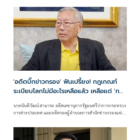
รุ่น 22 โพสต์เฟซบุ๊ก ระบุว่า
'อดีตบิ๊กข่าวกรอง' ฟันเปรี้ยง! กฎเกณท์
ระเบียบโลกไม่มีอะไรเหลือแล้ว เหลือแต่ 'กฎ
แห่งป่า'
นายนันทิวัฒน์ สามารถ อดีตเลขานุการรัฐมนตรีว่าการกระทรวง
การต่างประเทศ และอดีตรองผู้อำนวยการสำนักข่าวกรองแห่ง
ชาติ โพสต์ข้อความผ่านเฟซบุ๊กว่า