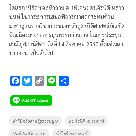
โดยสภานิสิตฯ จะซักถาม ศ. (พิเศษ) ดร.จิรนิติ หะวา
นนท์ ในวาระ การเสนอพิจารณาผลกระทบด้าน
มาตรฐานทางวิชาการของหลักสูตรนิติศาสตร์บัณฑิต
อันเนื่องมาจากการยุบพรรคก้าวไกล ในการประชุม
สามัญสภานิสิตฯ วันที่ 14 สิงหาคม 2567 ตั้งแต่เวลา
13.00 น. เป็นต้นไป
F
T
C
Li
S
ac
wi
o
n
h
e
tt
p
e
ar
b
er
y
e
o
Li
Tags
คำวินิจฉัยศาลรัฐธรรมนูญ
ดร.จิรนิติ หะวานนท์
o
n
นันทิวัฒน์ สามารถ
พิธีไหว้ครูอาจารย์