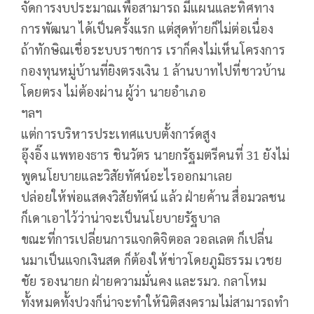
จัดการงบประมาณเพื่อสามารถ มีแผนและทิศทาง
การพัฒนา ได้เป็นครั้งแรก แต่สุดท้ายก็ไม่ต่อเนื่อง
ถ้าทักษิณเชื่อระบบราชการ เราก็คงไม่เห็นโครงการ
กองทุนหมู่บ้านที่ยิงตรงเงิน 1 ล้านบาทไปที่ชาวบ้าน
โดยตรง ไม่ต้องผ่าน ผู้ว่า นายอำเภอ
ฯลฯ
แต่การบริหารประเทศแบบตั้งการ์ดสูง
อุ๊งอิ๊ง แพทองธาร ชินวัตร นายกรัฐมตรีคนที่ 31 ยังไม่
พูดนโยบายและวิสัยทัศน์อะไรออกมาเลย
ปล่อยให้พ่อแสดงวิสัยทัศน์ แล้ว ฝ่ายค้าน สื่อมวลชน
ก็เดาเอาไว้ว่าน่าจะเป็นนโยบายรัฐบาล
ขณะที่การเปลี่ยนการแจกดิจิตอล วอลเลต ก็เปลี่น
นมาเป็นแจกเงินสด ก็ต้องให้ข่าวโดยภูมิธรรม เวชย
ชัย รองนายก ฝ่ายความมั่นคง และรมว. กลาโหม
ทั้งหมดทั้งปวงก็น่าจะทำให้นิติสงครามไม่สามารถทำ