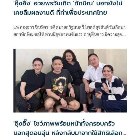
'อุ๊งอิ๊ง' อวยพรวันเกิด 'ทักษิณ' บอกยังไม่
เคยลืมผลงานดี ที่ทำเพื่อประเทศไทย
แพทองธาร ชินวัตร อดีตนายกรัฐมนตรี โพสต์สุขสันต์วันเกิดนา
ยกฯทักษิณ ขอให้ท่านมีสุขภาพแข็งแรง อายุยืนยาว มีความสุข
ในทุกๆวัน
'อุ๊งอิ๊ง' โชว์ภาพพร้อมหน้าทั้งครอบครัว
บอกสุดอบอุ่น หลังกลับมาจากใช้สิทธิเลือก