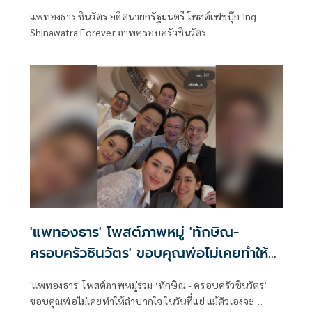
ตั้งผู้ว่า กทม.
แพทองธาร ชินวัตร อดีตนายกรัฐมนตรี โพสต์เฟซบุ๊ก Ing
Shinawatra Forever ภาพครอบครัวชินวัตร
'แพทองธาร' โพสต์ภาพหมู่ 'ทักษิณ-
ครอบครัวชินวัตร' ขอบคุณพ่อไม่เคยทำให้
ลำบากใจ
'แพทองธาร' โพสต์ภาพหมู่ร่วม ‘ทักษิณ - ครอบครัวชินวัตร’
ขอบคุณพ่อไม่เคยทำให้ลำบากใจ ในวันที่แย่ แม้ตัวเองจะ