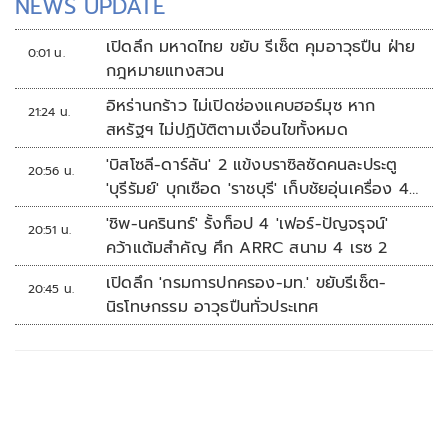
NEWS UPDATE
เปิดลึก มหาดไทย ขยับ รีเซ็ต คุมอาวุธปืน ฝ่าย
0:01 น.
กฎหมายแทงสวน
อิหร่านกร้าว ไม่เปิดช่องแคบฮอร์มุซ หาก
21:24 น.
สหรัฐฯ ไม่ปฏิบัติตามเงื่อนไขทั้งหมด
'บิสโซลี-ดาร์ลัน' 2 แข้งบราซิลซัดคนละประตู
20:56 น.
'บุรีรัมย์' บุกเชือด 'ราชบุรี' เก็บชัยอุ่นเครื่อง 4
นัดรวด
'ชิพ-นครินทร์' รั้งท็อป 4 'เฟอร์-ปัญจรุจน์'
20:51 น.
คว้าแต้มสำคัญ ศึก ARRC สนาม 4 เรซ 2
เปิดลึก 'กรมการปกครอง-มท.' ขยับรีเซ็ต-
20:45 น.
นิรโทษกรรม อาวุธปืนทั่วประเทศ