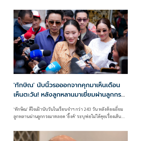
ลำบาก - แม่ ยังเป็นเสาหลักให้พิง - อ้อมกอดอุ่น ๆ ให้ลูก
'ทักษิณ' นับนิ้วรอออกจากคุกมาเห็นเดือน
เห็นตะวัน! หลังลูกหลานมาเยี่ยมผ่านลูกกรง
ครั้งสุดท้าย
'ทักษิณ' ดีใจเฝ้านับวันในเรือนจำฯ กว่า 243 วัน หลังต้องเยี่ยม
ลูกหลานผ่านลูกกรงมาตลอด 'อิ๊งค์' ระบุพ่อไม่ได้คุยเรื่องเส้น
ทางการเมืองหลังจากได้พักโทษ 11 พ.ค.นี้ ครอบครัวยกทัพมา
ต้อนรับ