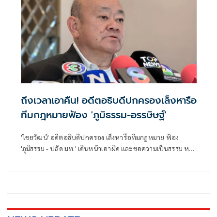
ถึงเวลาเอาคืน! อดีตอธิบดีปกครองเล็งหารือ
ทีมกฎหมายฟ้อง 'ภูมิธรรม-อรรษิษฐ์'
'ไชยวัฒน์' อดีตอธิบดีปกครอง เล็งหารือทีมกฎหมาย ฟ้อง
'ภูมิธรรม - ปลัด มท.' เดินหน้าเอาผิด และขอความเป็นธรรม หลัง
ก.พ.ค.ชี้คำสั่งย้ายไม่ชอบด้วยกฎหมาย