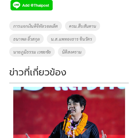
e
tt
p
e
ar
b
er
y
e
o
Li
Tags
การแจกเงินดิจิทัลวอลเล็ต
ครม.สืบสันดาน
o
n
ธนาพล อิ๋วสกุล
น.ส.แพทองธาร ชินวัตร
k
k
นายภูมิธรรม เวชยชัย
นิติสงคราม
ข่าวที่เกี่ยวข้อง