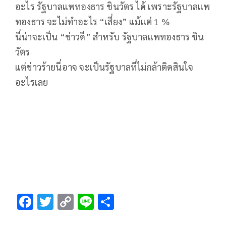
อะไร รัฐบาลแพทองธาร ชินวัตร ได้ เพราะรัฐบาลแพ
ทองธาร จะไม่ทำอะไร “เสี่ยง” แม้แต่ 1 %
นี่น่าจะเป็น “ข่าวดี” สำหรับ รัฐบาลแพทองธาร ชิน
วัตร
แต่ข่าวร้ายนี่อาจ จะเป็นรัฐบาลที่ไม่กล้าติดสินใจ
อะไรเลย
F
T
C
Li
S
ac
wi
o
n
h