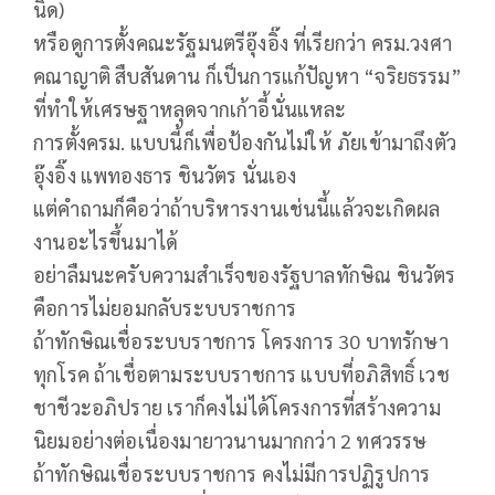
นิด)
หรือดูการตั้งคณะรัฐมนตรีอุ๊งอิ๊ง ที่เรียกว่า ครม.วงศา
คณาญาติ สืบสันดาน ก็เป็นการแก้ปัญหา “จริยธรรม”
ที่ทำให้เศรษฐาหลุดจากเก้าอี้นั่นแหละ
การตั้งครม. แบบนี้ก็เพื่อป้องกันไม่ให้ ภัยเข้ามาถึงตัว
อุ๊งอิ๊ง แพทองธาร ชินวัตร นั่นเอง
แต่คำถามก็คือว่าถ้าบริหารงานเช่นนี้แล้วจะเกิดผล
งานอะไรขึ้นมาได้
อย่าลืมนะครับความสำเร็จของรัฐบาลทักษิณ ชินวัตร
คือการไม่ยอมกลับระบบราชการ
ถ้าทักษิณเชื่อระบบราชการ โครงการ 30 บาทรักษา
ทุกโรค ถ้าเชื่อตามระบบราชการ แบบที่อภิสิทธิ์ เวช
ชาชีวะอภิปราย เราก็คงไม่ได้โครงการที่สร้างความ
นิยมอย่างต่อเนื่องมายาวนานมากกว่า 2 ทศวรรษ
ถ้าทักษิณเชื่อระบบราชการ คงไม่มีการปฏิรูปการ