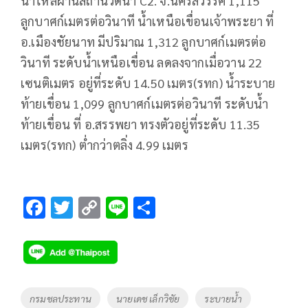
น้ำไหลผ่านสถานีวัดน้ำ C2. จ.นครสวรรค์ 1,115
ลูกบาศก์เมตรต่อวินาที น้ำเหนือเขื่อนเจ้าพระยา ที่
อ.เมืองชัยนาท มีปริมาณ 1,312 ลูกบาศก์เมตรต่อ
วินาที ระดับน้ำเหนือเขื่อน ลดลงจากเมื่อวาน 22
เซนติเมตร อยู่ที่ระดับ 14.50 เมตร(รทก) น้ำระบาย
ท้ายเขื่อน 1,099 ลูกบาศก์เมตรต่อวินาที ระดับน้ำ
ท้ายเขื่อน ที่ อ.สรรพยา ทรงตัวอยู่ที่ระดับ 11.35
เมตร(รทก) ต่ำกว่าตลิ่ง 4.99 เมตร
F
T
C
Li
S
ac
wi
o
n
h
e
tt
p
e
ar
b
er
y
e
o
Li
Tags
กรมชลประทาน
นายเดช เล็กวิชัย
ระบายน้ำ