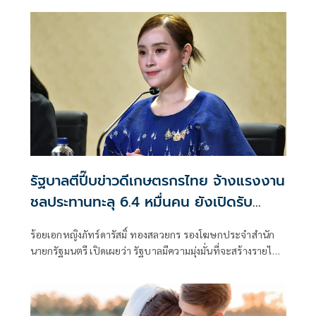
รัฐบาลตีปี๊บข่าวดีเกษตรกรไทย จ้างแรงงาน
ชลประทานทะลุ 6.4 หมื่นคน ยังเปิดรับ
สมัครโค้งสุดท้ายอีก 2 หมื่นคน
ร้อยเอกหญิงภัทร์ดารัสมิ์ ทองสลวยกร รองโฆษกประจำสำนัก
นายกรัฐมนตรี เปิดเผยว่า รัฐบาลมีความมุ่งมั่นที่จะสร้างรายได้
ให้กับเกษตรกรทั่วประเทศ โดยเฉพาะในช่วงที่ว่างเว้นจากการ
ทำการเกษตร เพื่อลดภาระค่าครองชีพและเติมรายได้ให้กับครัว
เรือน