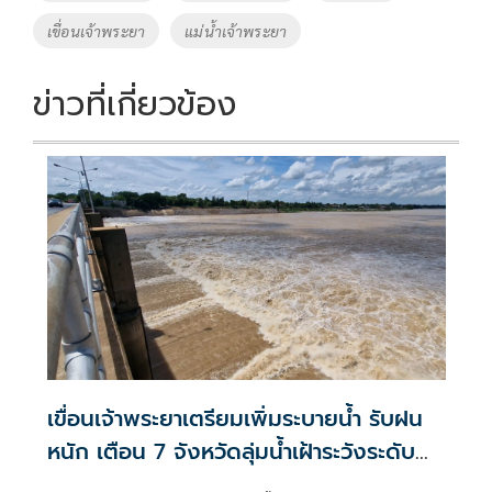
o
n
เขื่อนเจ้าพระยา
แม่น้ำเจ้าพระยา
k
k
ข่าวที่เกี่ยวข้อง
เขื่อนเจ้าพระยาเตรียมเพิ่มระบายน้ำ รับฝน
หนัก เตือน 7 จังหวัดลุ่มน้ำเฝ้าระวังระดับน้ำ
สูงขึ้น