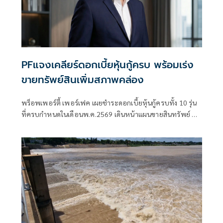
PFแจงเคลียร์ดอกเบี้ยหุ้นกู้ครบ พร้อมเร่ง
ขายทรัพย์สินเพิ่มสภาพคล่อง
พร็อพเพอร์ตี้ เพอร์เฟค เผยชำระดอกเบี้ยหุ้นกู้ครบทั้ง 10 รุ่น
ที่ครบกำหนดในเดือนพ.ค.2569 เดินหน้าแผนขายสินทรัพย์ ทั้ง
ตึกสีลมและที่ดินริมแม่น้ำ เร่งจ่ายเงินเดือนพนักงานให้ครบลด
ขนาดองค์กร ครึ่งปีหลังลุยปรับกลยุทธ์กระตุ้นยอดขาย