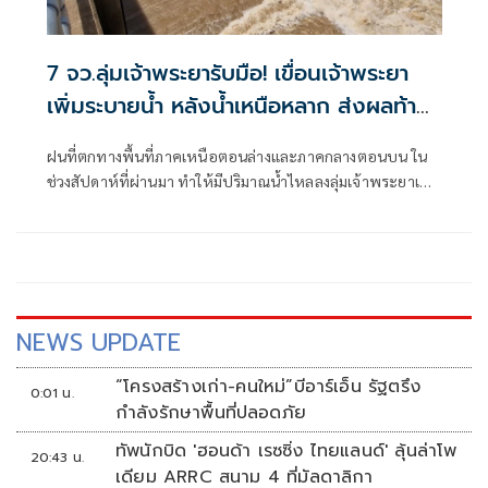
7 จว.ลุ่มเจ้าพระยารับมือ! เขื่อนเจ้าพระยา
เพิ่มระบายน้ำ หลังน้ำเหนือหลาก ส่งผลท้าย
เขื่อนสูงขึ้น
ฝนที่ตกทางพื้นที่ภาคเหนือตอนล่างและภาคกลางตอนบน ใน
ช่วงสัปดาห์ที่ผ่านมา ทำให้มีปริมาณน้ำไหลลงลุ่มเจ้าพระยาเพิ่ม
ขึ้นต่อเนื่อง
NEWS UPDATE
“โครงสร้างเก่า-คนใหม่”บีอาร์เอ็น รัฐตรึง
0:01 น.
กำลังรักษาพื้นที่ปลอดภัย
ทัพนักบิด 'ฮอนด้า เรซซิ่ง ไทยแลนด์' ลุ้นล่าโพ
20:43 น.
เดียม ARRC สนาม 4 ที่มัลดาลิกา