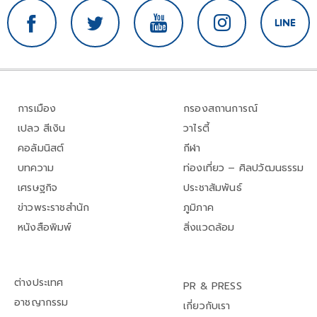
การเมือง
กรองสถานการณ์
เปลว สีเงิน
วาไรตี้
คอลัมนิสต์
กีฬา
บทความ
ท่องเที่ยว – ศิลปวัฒนธรรม
เศรษฐกิจ
ประชาสัมพันธ์
ข่าวพระราชสำนัก
ภูมิภาค
หนังสือพิมพ์
สิ่งแวดล้อม
ต่างประเทศ
PR & PRESS
อาชญากรรม
เกี่ยวกับเรา