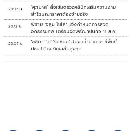
‘ศุภมาส’ สั่งเข้มตรวจคลินิกเสริมความงาม
20:32 น.
ย้ำโฆษณาราคาต้องจ่ายจริง
พี่ชาย 'ฮลุน โซโล่' แจ้งกำหนดการสวด
20:12 น.
อภิธรรมศพ เตรียมจัดพิธีฌาปนกิจ 11 ส.ค.
'ลลิดา' โต้ 'รักชนก' ปมงบน้ำบาดาล ชี้พื้นที่
20:07 น.
ปชน.ได้วงเงินเฉลี่ยสูงสุด