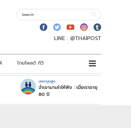
LINE : @THAIPOST
พ์
ไทยโพสต์ ทีวี
มองมุมสูง
จำเขามาเล่าให้ฟัง : เมื่อเราอายุ
80 ปี