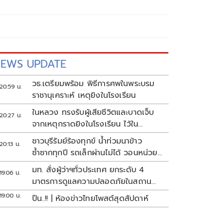
EWS UPDATE
วธ.เตรียมพร้อม พิธีการศพในพระบรม
20:59 น.
ราชานุเคราะห์ เหตุยิงในโรงเรียน
ในหลวง ทรงรับผู้เสียชีวิตและบาดเจ็บ
20:27 น.
จากเหตุกราดยิงในโรงเรียน ไว้ใน
พระบรมราชานุเคราะห์
ชาวบุรีรัมย์ร้องทุกข์ น้ำท่วมนาข้าว
20:13 น.
ซ้ำซากทุกปี รถเล็กผ่านไม่ได้ วอนหน่วย
งานเร่งแก้ไข
มท. สั่งผู้ว่าฯทั่วประเทศ ยกระดับ 4
19:06 น.
มาตรการดูแลความปลอดภัยในสถาน
ศึกษา
19:00 น.
ปืน..!! | ห้องข่าวไทยโพสต์สุดสัปดาห์