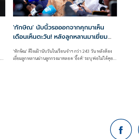
'ทักษิณ' นับนิ้วรอออกจากคุกมาเห็น
เดือนเห็นตะวัน! หลังลูกหลานมาเยี่ยม
ผ่านลูกกรงครั้งสุดท้าย
'ทักษิณ' ดีใจเฝ้านับวันในเรือนจำฯ กว่า 243 วัน หลังต้อง
เยี่ยมลูกหลานผ่านลูกกรงมาตลอด 'อิ๊งค์' ระบุพ่อไม่ได้คุย
เรื่องเส้นทางการเมืองหลังจากได้พักโทษ 11 พ.ค.นี้
ครอบครัวยกทัพมาต้อนรับ