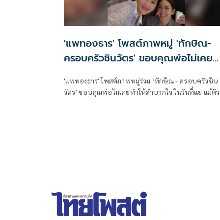
'แพทองธาร' โพสต์ภาพหมู่ 'ทักษิณ-
ครอบครัวชินวัตร' ขอบคุณพ่อไม่เคย
ทำให้ลำบากใจ
'แพทองธาร' โพสต์ภาพหมู่ร่วม ‘ทักษิณ - ครอบครัวชิน
วัตร’ ขอบคุณพ่อไม่เคยทำให้ลำบากใจ ในวันที่แย่ แม้ตัว
เองจะลำบาก - แม่ ยังเป็นเสาหลักให้พิง - อ้อมกอดอุ่น ๆ
ให้ลูก