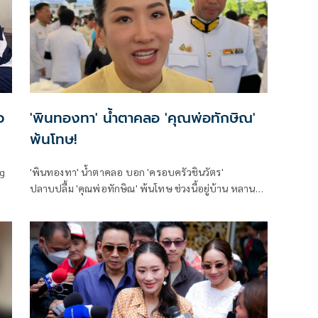
ว
'พินทองทา' น้ำตาคลอ 'คุณพ่อทักษิณ'
พ้นโทษ!
ng
'พินทองทา' น้ำตาคลอ บอก 'ครอบครัวชินวัตร'
ปลาบปลื้ม 'คุณพ่อทักษิณ' พ้นโทษ ช่วงนี้อยู่บ้าน หลาน
เข้าหาหนาแน่น