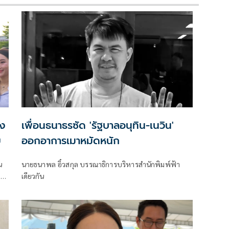
ัง
เพื่อนธนาธรซัด 'รัฐบาลอนุทิน-เนวิน'
ย
ออกอาการเมาหมัดหนัก
น
นายธนาพล อิ๋วสกุล บรรณาธิการบริหารสำนักพิมพ์ฟ้า
าว
เดียวกัน