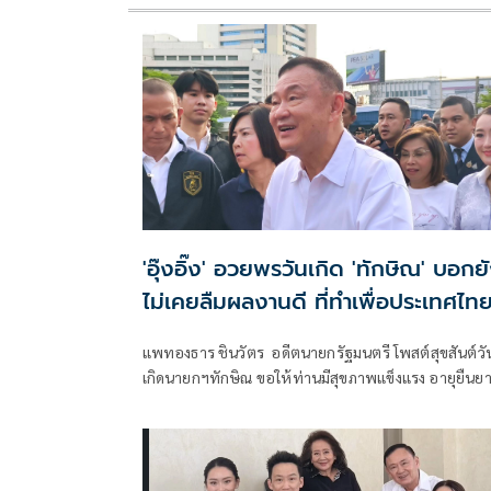
'อุ๊งอิ๊ง' อวยพรวันเกิด 'ทักษิณ' บอกย
ไม่เคยลืมผลงานดี ที่ทำเพื่อประเทศไท
แพทองธาร ชินวัตร อดีตนายกรัฐมนตรี โพสต์สุขสันต์วั
เกิดนายกฯทักษิณ ขอให้ท่านมีสุขภาพแข็งแรง อายุยืนย
มีความสุขในทุกๆวัน