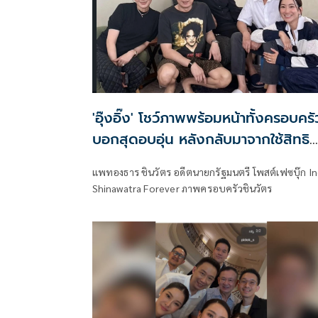
'อุ๊งอิ๊ง' โชว์ภาพพร้อมหน้าทั้งครอบครั
บอกสุดอบอุ่น หลังกลับมาจากใช้สิทธิ
เลือกตั้งผู้ว่า กทม.
แพทองธาร ชินวัตร อดีตนายกรัฐมนตรี โพสต์เฟซบุ๊ก I
Shinawatra Forever ภาพครอบครัวชินวัตร