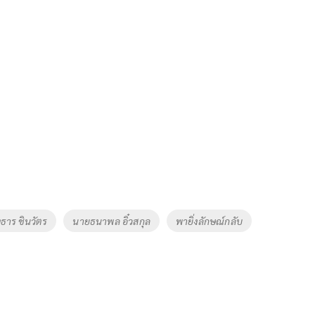
ธาร ชินวัตร
นายธนาพล อิ๋วสกุล
พายิ่งลักษณ์กลับ