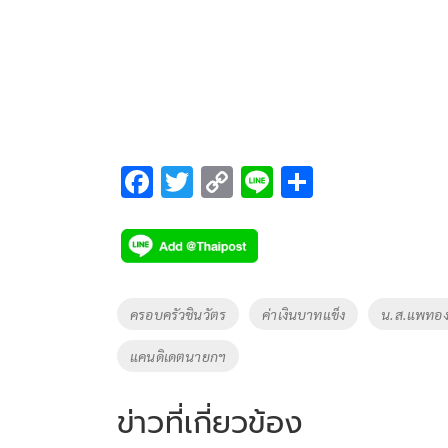
F
T
C
Li
S
ac
wi
o
n
h
e
tt
p
e
ar
b
er
y
e
o
Li
Tags
ครอบครัวชินวัตร
ค่าเงินบาทแข็ง
น.ส.แพทอง
o
n
แคนดิเดตนายกฯ
k
k
ข่าวที่เกี่ยวข้อง