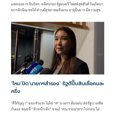
แพทองธาร ชินวัตร อดีตนายกรัฐมนตรี โพสต์สุขสันต์วันเกิดนา
ยกฯทักษิณ ขอให้ท่านมีสุขภาพแข็งแรง อายุยืนยาว มีความสุข
ในทุกๆวัน
‘ไหม’ปัด‘นายกฯสำรอง’ รัฐตีปี๊บสินเชื่อคนละ
ครึ่ง
"ศิริกัญญา" ออกตัวแรง ไม่ใช่ "ศ" นายกฯ ส้มหล่น ส่อรัฐบาลฟัด
กันเอง ขณะที่ "หัวหน้าเท้ง” ชงแก้ รธน.รายมาตราไปก่อน ไม่
อยากให้สูญเปล่า อัด "หนู" หนีกระทู้ รับผิดชอบมากกว่านี้ ด้าน