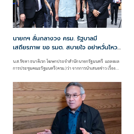
นายกฯ ลั่นกลางวง ครม. รัฐบาลมี
เสถียรภาพ ขอ รมต. สบายใจ อย่าหวั่นไหว
คำถามยุยง
น.ส.รัชดา ธนาดิเรก โฆษกประจำสำนักนายกรัฐมนตรี แถลงผล
การประชุมคณะรัฐมนตรี(ครม.)ว่า จากการนำเสนอข่าว เรื่อง
เสถียรภาพของรัฐบาล ซึ่งสื่อมวลชนรับทราบคำตอบจากพรรค
ร่วมรัฐบาลและนายกฯไปแล้วว่า รัฐบาลนี้มีเสถียรภาพและ
ทำงานร่วมกันอย่างเต็มที่