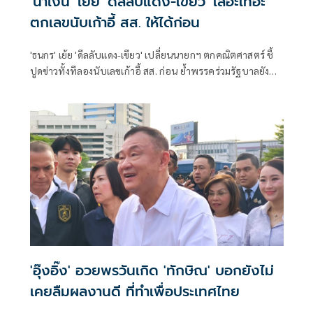
'น้ำเงิน' เย้ย 'ดีลลับแดง-เขียว' เลอะเทอะ
ตกเลขนับเก้าอี้ สส. ให้ได้ก่อน
'ธนกร' เย้ย 'ดีลลับแดง-เขียว' เปลี่ยนนายกฯ ตกคณิตศาสตร์ ชี้
ปูดข่าวทั้งทีลองนับเลขเก้าอี้ สส. ก่อน ย้ำพรรคร่วมรัฐบาลยัง
แน่นปึ้ก
'อุ๊งอิ๊ง' อวยพรวันเกิด 'ทักษิณ' บอกยังไม่
เคยลืมผลงานดี ที่ทำเพื่อประเทศไทย