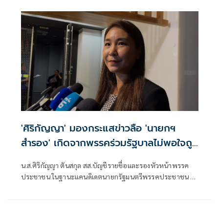
'ศิริกัญญา' มองกระแสข่าวลือ 'นายกฯ
สำรอง' เกิดจากพรรคร่วมรัฐบาลไม่พอใจถูก
หั่นงบ
น.ส.ศิริกัญญา ตันสกุล สส.บัญชีรายชื่อและรองหัวหน้าพรรค
ประชาชน ในฐานะแคนดิเดตนายกรัฐมนตรีพรรคประชาชน ให้
สัมภาษณ์ถึงกรณีมีกระแสข่าวนายกรัฐมนตรีสำรอง อักษรย่อ ศ.
จากพรรคสีน้ำเงินรอเสียบหากเกิดอุบัติเหตุทางการเมือง ดดยมี
บางคนมองว่าอาจจะเป็นน.ส.ศิริกัญญานั้น ว่า หากจะเป็นจริง