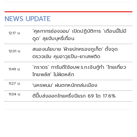
ต้องมีโปรย้ายอย่างค่ายมหึมา ฉะนั้น คงไม่ใช่ ตนคิดว่าคนที่
ปล่อยข่าวอาจจะไม่ได้ดูเรื่องรัฐธรรมนูญปี 2560
NEWS UPDATE
‘ศุลกากรช่องจอม’ เปิดปฏิบัติการ ‘เดือนนี้ไม่มี
12:17 น.
ดูด’ ลุยจับบุหรี่เถื่อน
สนองนโยบาย 'ฝ่ายปกครองภูเก็ต' ตั้งจุด
12:01 น.
ตรวจเข้ม คุมอาวุธปืน–ยาเสพติด
‘ภราดร’ การันตีใช้งบพ.ร.ก.เงินกู้ทำ ‘ไทยเที่ยว
11:49 น.
ไทยพลัส’ ไม่ผิดหลัก
11:27 น.
'นครพนม' ฝนตกหนักถล่มเมือง
11:04 น.
ตีปี๊บส่งออกไทยครึ่งปีแรก 69 โต 17.6%