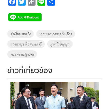
F
T
C
Li
S
ac
wi
o
n
h
e
tt
p
e
ar
b
er
y
e
o
Li
Tags
ค่าเงินบาทแข็ง
น.ส.แพทองธาร ชินวัตร
o
n
นางกาญจนี วัลยะเสวรี
ผู้นำไร้ปัญญา
k
k
พรรคร่วมรัฐบาล
ข่าวที่เกี่ยวข้อง