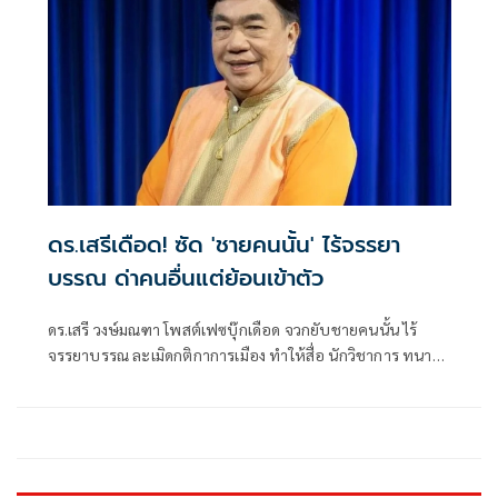
ดร.เสรีเดือด! ซัด 'ชายคนนั้น' ไร้จรรยา
บรรณ ด่าคนอื่นแต่ย้อนเข้าตัว
ดร.เสรี วงษ์มณฑา โพสต์เฟซบุ๊กเดือด จวกยับชายคนนั้น ไร้
จรรยาบรรณ ละเมิดกติกาการเมือง ทำให้สื่อ นักวิชาการ ทนาย
บางคนตกต่ำ ชี้พฤติกรรมย้อนเข้าตัวเหมือนขว้างงูไม่พ้นคอ