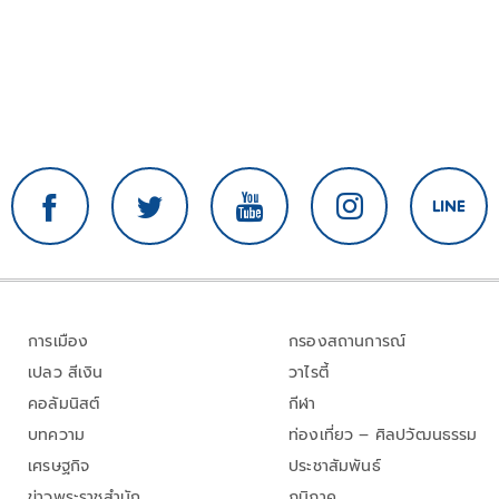
การเมือง
กรองสถานการณ์
เปลว สีเงิน
วาไรตี้
คอลัมนิสต์
กีฬา
บทความ
ท่องเที่ยว – ศิลปวัฒนธรรม
เศรษฐกิจ
ประชาสัมพันธ์
ข่าวพระราชสำนัก
ภูมิภาค