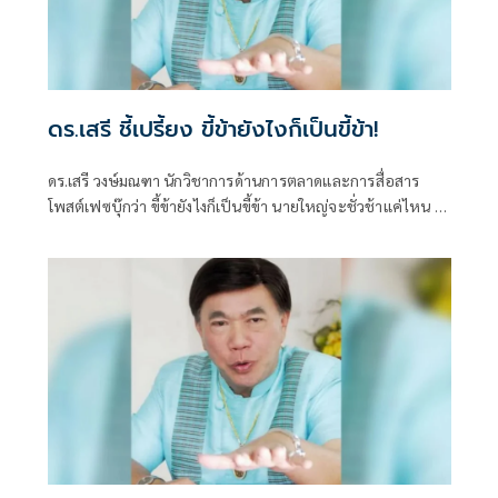
ดร.เสรี ชี้เปรี้ยง ขี้ข้ายังไงก็เป็นขี้ข้า!
ดร.เสรี วงษ์มณฑา นักวิชาการด้านการตลาดและการสื่อสาร
โพสต์เฟซบุ๊กว่า ขี้ข้ายังไงก็เป็นขี้ข้า นายใหญ่จะชั่วช้าแค่ไหน ก็
รับใช้ไม่ยอม