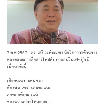
7 ต.ค.2567 - ดร. เสรี วงษ์มณฑา นักวิชาการด้านการ
ตลาดและการสื่อสารโพสต์บทกลอนในเฟซบุ๊ก มี
เนื้อหาดังนี้
เสียคนเพราะคนอวย
ต้องซวยเพราะคนตอแหล
สอพลอคือของแท้
ของพวกแก่กะโหลกกะลา