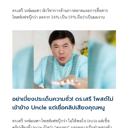
ดร.เสรี วงษ์มณฑา นักวิชาการด้านการตลาดและการสื่อสาร
โพสต์เฟซบุ๊กว่า ลดจาก 36% เป็น 19% ถือว่าเป็นผลงาน
อย่าเบี่ยงประเด็นความชั่ว! ดร.เสรี โพสต์ไม่
เข้าข้าง Uncle แต่เชื่อคลิปเสียงคุณหนู
ดร.เสรี วงษ์มนฑา โพสต์เฟซบุ๊กว่า ไม่ได้พอใจ Uncle แต่เชื่อ
คลิปเสียงที่ Uncle เปิดว่า “คุณหนู” มองทหารเป็นฝ่ายตรงข้าม