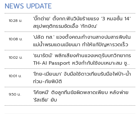
NEWS UPDATE
'บิ๊กต่าย' ตั้งกก.ฟันวินัยร้ายแรง '3 หมอชั้น 14'
10:28 น.
สรุปพฤติกรรมชัดเอื้อ 'ทักษิณ'
'ปลัด ทส.' แจงตั้งคณะทำงานสางปมสารพิษใน
10:08 น.
แม่น้ำพรมแดนเมียนมา ทำให้แก้ปัญหารวดเร็ว
'ธนารัตน์' พลิกเสียงค้านแจงเหตุรับบทวิทยากร
10:02 น.
TH-AI Passport หวังกำกับใช้งบเหมาะสม ชู
จุดเด่นคนไทยได้ใช้ AI ระดับโปร ลดเหลื่อมล้ำ
'ไทย-เมียนมา' จับมือใช้ดาวเทียมรับมือไฟป่า-น้ำ
10:01 น.
ทางเทคโนโลยี เซฟงบไปกว่า900ล้าน เชื่อหาก
ท่วม-ภัยพิบัติ
ใช้เต็มที่เอกชนขาดทุนย่อยยับ
'โค้ชหมี' ติงลูกทีมข้อผิดพลาดเพียบ หลังพ่าย
9:50 น.
'รัสเซีย' ยับ