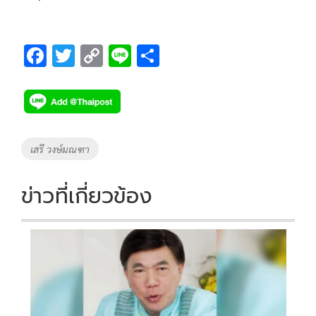
F
T
C
Li
S
ac
wi
o
n
h
e
tt
p
e
ar
b
er
y
e
o
Li
Tags
เสรี วงษ์มณฑา
o
n
k
k
ข่าวที่เกี่ยวข้อง