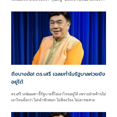
และมีประโยคที่ตีความว่าเธอขายชาติ พร้อมระบุสิ่งที่ Uncle
พูดตรงกับข่าวที่เคยรู้มา ย้ำว่า Uncle
ถึงบางอ้อ! ดร.เสรี เฉลยทำไมรัฐบาลห่วยยัง
อยู่ได้
ดร.เสรี วงษ์มณฑา ชี้รัฐบาลที่ไม่เอาไหนอยู่ได้ เพราะฝ่ายค้านไม่
เอาไหนยิ่งกว่า ไม่กล้าซักฟอก-ไม่ฟ้องร้อง-ไม่เคารพศาล