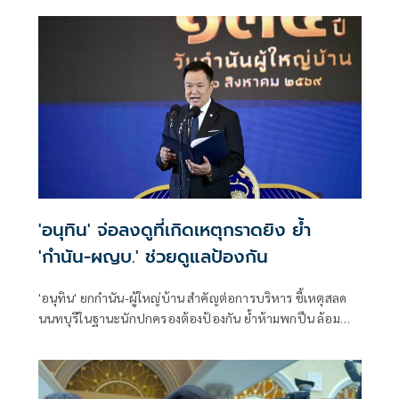
แข็งแรง
'อนุทิน' จ่อลงดูที่เกิดเหตุกราดยิง ย้ำ
'กำนัน-ผญบ.' ช่วยดูแลป้องกัน
'อนุทิน' ยกกำนัน-ผู้ใหญ่บ้าน สำคัญต่อการบริหาร ชี้เหตุสลด
นนทบุรีในฐานะนักปกครองต้องป้องกัน ย้ำห้ามพกปืน ล้อม
คอกแล้วแต่ยังเล็ดลอดได้ ขอร่วมมือดูแลพื้นที่เข้ม เตรียมรุดลงดู
ที่เกิดเหตุ