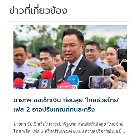
ข่าวที่เกี่ยวข้อง
นายกฯ ขอเช็กเงิน ก่อนลุย 'ไทยช่วยไทย'
เฟส 2 อาจปรับเกณฑ์คนละครึ่ง
นายกฯ รับเช็กเงินในกระเป๋ารัฐบาล ก่อนตัดสินใจลุย 'ไทยช่วย
ไทย พลัส' เฟส 2 หรือปรับเกณฑ์ 50:50 สวนคนวิจารณ์ปมเป็น
ภาระประชาชน ชี้การค้า-จีดีพี พุ่งไม่พูดถึง ยันสถานะคลังยัง