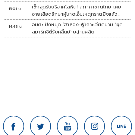
เช็กจุดรับบริจาคโลหิต! สภากาชาดไทย เผย
15:01 น.
จ่ายเลือดรักษาผู้บาดเจ็บเหตุกราดยิงแล้ว
148 ยูนิต
อมตะ ปักหมุด ‘ฮาลอง-ฟู้เถาะเวียดนาม ’ผุด
14:48 น.
สมาร์ทซิตี้รับคลื่นย้ายฐานผลิต