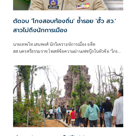
ตัดจบ 'โกงสอบท้องถิ่น' ซ้ำรอย 'ฮั้ว สว.'
สาวไม่ถึงนักการเมือง
นายเทพไท เสนพงศ์ นักวิเคราะห์การเมือง อดีต
สส.นครศรีธรรมราช โพสต์ข้อความผ่านเฟซบุ๊กในหัวข้อ "โกง
สว.-โกงสอบท้องถิ่น ตัดจบ ไม่ถึงนักการเมือง โดยระบุว่า