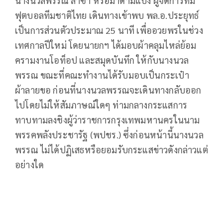
นางนวลพรรณ ล่ำซำ หรือมาดามแป้ง ผู้จัดการทีม
ฟุตบอลทีมชาติไทย เดินทางเข้าพบ พล.อ.ประยุทธ์
เป็นการส่วนตัวประมาณ 25 นาที เพื่ออวยพรในช่วง
เทศกาลปีใหม่ โดยนายกฯ ได้มอบผ้าคลุมไหล่ย้อม
ครามงานโอท็อป และสมุดบันทึก ให้กับนางนวล
พรรณ ขณะที่คณะทำงานได้รับมอบเป็นกระเป๋า
ผ้าลายขอ ก่อนที่นางนวลพรรณจะเดินทางกลับออก
ไปโดยไม่ให้สัมภาษณ์ใดๆ ท่ามกลางกระแสการ
ทาบทามลงชิงผู้ว่าราชการกรุงเทพมหานครในนาม
พรรคพลังประชารัฐ (พปชร.) ซึ่งก่อนหน้านี้นางนวล
พรรณ ไม่ได้ปฏิเสธหรือยอมรับกระแสข่าวดังกล่าวแต่
อย่างใด