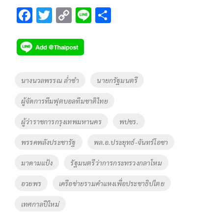
F
T
C
Li
S
ac
wi
o
n
h
e
tt
p
e
ar
b
er
y
e
o
Li
Tags
นางนวลพรรณ ล่ำซำ
นายกรัฐมนตรี
o
n
ผู้จัดการทีมฟุตบอลทีมชาติไทย
k
k
ผู้ว่าราชการกรุงเทพมหานคร
พปชร.
พรรคพลังประชารัฐ
พล.อ.ประยุทธ์-จันทร์โอชา
มาดามแป้ง
รัฐมนตรีว่าการกระทรวงกลาโหม
อวยพร
เครือข่ายรามคำแหงเพื่อประชาธิปไตย
เทศกาลปีใหม่