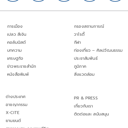
การเมือง
กรองสถานการณ์
เปลว สีเงิน
วาไรตี้
คอลัมนิสต์
กีฬา
บทความ
ท่องเที่ยว – ศิลปวัฒนธรรม
เศรษฐกิจ
ประชาสัมพันธ์
ข่าวพระราชสำนัก
ภูมิภาค
หนังสือพิมพ์
สิ่งแวดล้อม
ต่างประเทศ
PR & PRESS
อาชญากรรม
เกี่ยวกับเรา
X-CITE
ติดต่อและ สนับสนุน
ยานยนต์