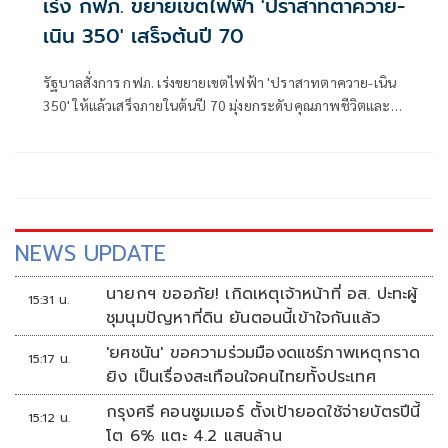
เร่ง กฟภ. ขยายเขตไฟฟ้า 'ปราสาทตาควาย-
เนิน 350' เสร็จต้นปี 70
รัฐบาลสั่งการ กฟภ. เร่งขยายเขตไฟฟ้า 'ปราสาทตาควาย-เนิน
350' ให้แล้วเสร็จภายในต้นปี 70 มุ่งยกระดับคุณภาพชีวิตและ
ขวัญกำลังพลแนวหน้า เสริมสร้างความมั่นคงชายแดน
NEWS UPDATE
นายกฯ ขออภัย! เกิดเหตุเจ้าหน้าที่ อส. ปะทะผู้
15:31 น.
ชุมนุมปัญหาที่ดิน ยันตอนนี้เข้าใจกันแล้ว
'ยศชนัน' ขอความร่วมมืองดแชร์ภาพเหตุกราด
15:17 น.
ยิง เป็นเรื่องสะเทือนใจคนไทยทั้งประเทศ
กรุงศรี คอนซูมเมอร์ ตั้งเป้ายอดใช้จ่ายบัตรปีนี้
15:12 น.
โต 6% แตะ 4.2 แสนล้าน