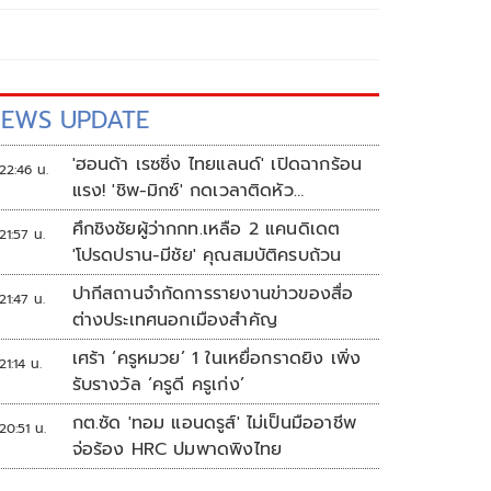
EWS UPDATE
'ฮอนด้า เรซซิ่ง ไทยแลนด์' เปิดฉากร้อน
22:46 น.
แรง! 'ชิพ-มิกซ์' กดเวลาติดหัว
แถว ARRC สนาม 4 ที่มัลดาลิกา
ศึกชิงชัยผู้ว่ากกท.เหลือ 2 แคนดิเดต
21:57 น.
'โปรดปราน-มีชัย' คุณสมบัติครบถ้วน
ปากีสถานจำกัดการรายงานข่าวของสื่อ
21:47 น.
ต่างประเทศนอกเมืองสำคัญ
เศร้า ‘ครูหมวย’ 1 ในเหยื่อกราดยิง เพิ่ง
21:14 น.
รับรางวัล ‘ครูดี ครูเก่ง’
กต.ซัด 'ทอม แอนดรูส์' ไม่เป็นมืออาชีพ
20:51 น.
จ่อร้อง HRC ปมพาดพิงไทย