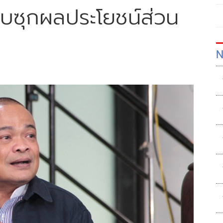
แอบซุกผลประโยชน์ส่วน
ศ
N