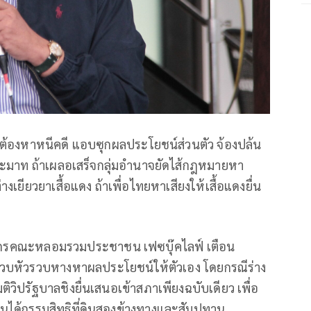
้ต้องหาหนีคดี แอบซุกผลประโยชน์ส่วนตัว จ้องปล้น
ประมาท ถ้าเผลอเสร็จกลุ่มอำนาจยัดไส้กฎหมายหา
งเยียวยาเสื้อแดง ถ้าเพื่อไทยหาเสียงให้เสื้อแดงยื่น
ยากรคณะหลอมรวมประชาชน เฟซบุ๊คไลฟ์ เตือน
รวบหัวรวบหางหาผลประโยชน์ให้ตัวเอง โดยกรณีร่าง
ิปรัฐบาลชิงยื่นเสนอเข้าสภาเพียงฉบับเดียว เพื่อ
ชนได้กรรมสิทธิที่ดินสองข้างทางและสัมปทาน