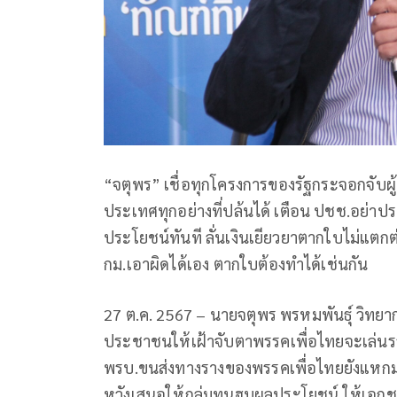
“จตุพร” เชื่อทุกโครงการของรัฐกระจอกจับผู
ประเทศทุกอย่างที่ปล้นได้ เตือน ปชช.อย่า
ประโยชน์ทันที ลั่นเงินเยียวยาตากใบไม่แตกต่า
กม.เอาผิดได้เอง ตากใบต้องทำได้เช่นกัน
27 ต.ค. 2567 – นายจตุพร พรหมพันธุ์ วิท
ประชาชนให้เฝ้าจับตาพรรคเพื่อไทยจะเล่น
พรบ.ขนส่งทางรางของพรรคเพื่อไทยยังแหกมติว
หวังเสนอให้กลุ่มทุนฮุบผลประโยชน์ ให้เอก