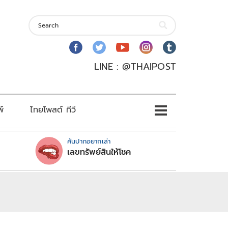
LINE : @THAIPOST
พ์
ไทยโพสต์ ทีวี
คันปากอยากเล่า
เลขทรัพย์สินให้โชค