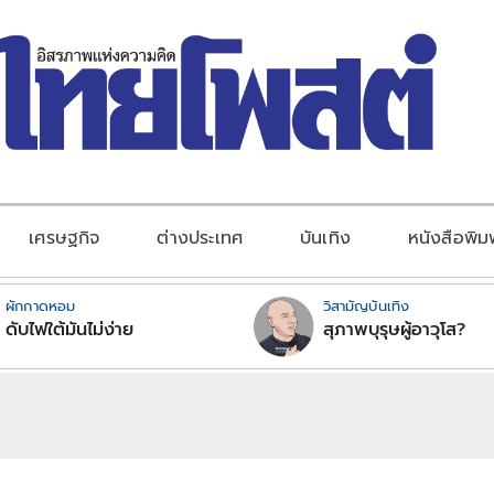
เศรษฐกิจ
ต่างประเทศ
บันเทิง
หนังสือพิม
ผักกาดหอม
วิสามัญบันเทิง
ดับไฟใต้มันไม่ง่าย
สุภาพบุรุษผู้อาวุโส?