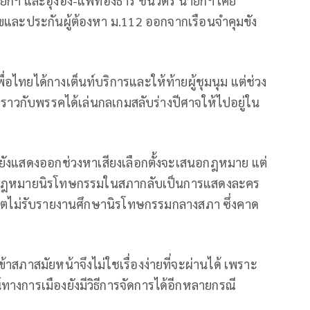
กฯ และอุ๊งอิ๊ง-แพทองธาร ชินวัตร นายกฯ เคย
ไขและประกันผู้ต้องหา ม.112 ออกจากเรือนจำคุมขัง
่อไทยได้กางเต็นท์บริการและให้ท้ายผู้ชุมนุม แต่ช่วง
 ราวกับพรรคได้เล่นกลเกมสลับร่างปีศาจให้ไปอยู่ใน
ยยังแสดงออกช่วงหาเสียงเลือกตั้งจะเสนอกฎหมาย แต่
งกฎหมายนิรโทษกรรมในสภากลับเป็นการแสดงละคร
โหวตไม่รับรายงานศึกษานิรโทษกรรมกลางสภา ซึ่งคาด
้าสภาสมัยหน้าจึงไม่ใชเรื่องง่ายที่จะผ่านได้ เพราะ
ทางการเมืองยังมีวิธีการจัดการได้อีกหลายกรณี