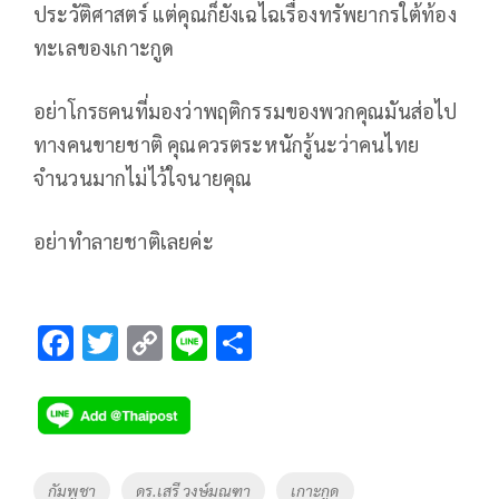
ประวัติศาสตร์ แต่คุณก็ยังเฉไฉเรื่องทรัพยากรใต้ท้อง
ทะเลของเกาะกูด
อย่าโกรธคนที่มองว่าพฤติกรรมของพวกคุณมันส่อไป
ทางคนขายชาติ คุณควรตระหนักรู้นะว่าคนไทย
จำนวนมากไม่ไว้ใจนายคุณ
อย่าทำลายชาติเลยค่ะ
F
T
C
Li
S
ac
wi
o
n
h
e
tt
p
e
ar
b
er
y
e
o
Li
Tags
กัมพูชา
ดร.เสรี วงษ์มณฑา
เกาะกูด