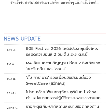
ขัดแย้งกัน ด่ากันไปด่ากันมา แต่พิจารณาจริงๆ แล้วก็แล้วร้ายทั้ง
คู่ ขิงที่ขึ้นราก็ใช้ไม่ได้ ข่าที่กลิ่นแรงเกินไปก็ใช้ไม่ดี รัฐบาลก็ทำ
หลายอย่างที่ไม่ดี
NEWS UPDATE
808 Festival 2026 ไลน์อัปแรกสุดยิ่งใหญ่
1:24 น.
ระเบิดความมันส์ 2 วันเต็ม 2-3 ต.ค.นี้
M4 คัมแบคตามสัญญา! ปล่อย 2 ซิงเกิลแรก
1:16 น.
'อะดรีนาลีน' และ 'ชอบU'
'ดั๊ม คาราบาว' รวมเพื่อนวัยมัธยมตั้งวง
1:02 น.
SweetCane (สวีทเคน)
โปรดเกล้าฯ 'พันเอกสุภัทร ชูตินันทน์' ดำรง
23:49 น.
ตำแหน่งนายทหารปฏิบัติการฯ-พระราชทานยศ
'พลตรี'
ซาอุฯ-ตุรเคีย-ปากีสถานลงนามข้อตกลงด้าน
23:45 น.