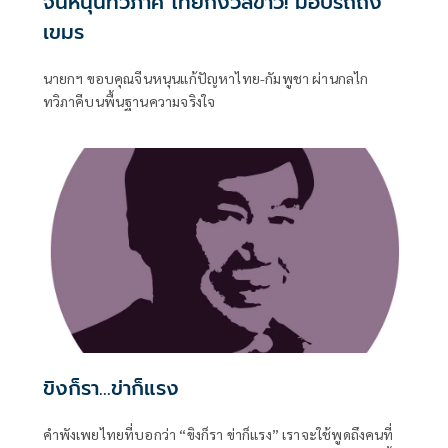
จีนหนุนทวิภาคี ไทยกังวลข่าว! มอบรถถัง
เขมร
นายกฯ ขอบคุณจีนหนุนแก้ปัญหาไทย-กัมพูชา ผ่านกลไก
ทวิภาคีบนพื้นฐานความจริงใจ
ขิงก็รา...ข่าก็แรง
คำพังเพยไทยที่บอกว่า “ขิงก็รา ข่าก็แรง” เราจะใช้พูดถึงคนที่