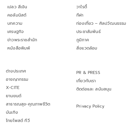
เปลว สีเงิน
วาไรตี้
คอลัมนิสต์
กีฬา
บทความ
ท่องเที่ยว – ศิลปวัฒนธรรม
เศรษฐกิจ
ประชาสัมพันธ์
ข่าวพระราชสำนัก
ภูมิภาค
หนังสือพิมพ์
สิ่งแวดล้อม
ต่างประเทศ
PR & PRESS
อาชญากรรม
เกี่ยวกับเรา
X-CITE
ติดต่อและ สนับสนุน
ยานยนต์
สาธารณสุข-คุณภาพชีวิต
Privacy Policy
บันเทิง
ไทยโพสต์ ทีวี