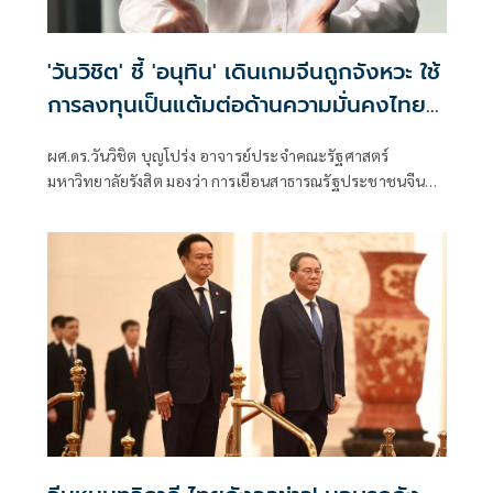
'วันวิชิต' ชี้ 'อนุทิน' เดินเกมจีนถูกจังหวะ ใช้
การลงทุนเป็นแต้มต่อด้านความมั่นคงไทย
สร้างมูลค่าเพิ่มในสายตาจีนเหนือกัมพูชา
ผศ.ดร.วันวิชิต บุญโปร่ง อาจารย์ประจำคณะรัฐศาสตร์
มหาวิทยาลัยรังสิต มองว่า การเยือนสาธารณรัฐประชาชนจีน
ของนายกรัฐมนตรี นายอนุ