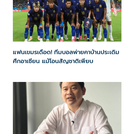
แฟนเขมรเดือด! ทีมบอลพ่ายคาบ้านประเดิม
ศึกอาเซียน แม้โอนสัญชาติเพียบ