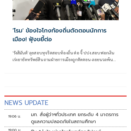
'โรม' ข้องใจโกงท้องถิ่นตัดตอนนักการ
เมือง! ฟุ้งขยี้ต่อ
'รังสิมันต์' ลุยสอบทุจริตสอบท้องถิ่น ต่อ จี้ ปปง.สอบฟอกเงิน
เร่งอายัดทรัพย์สิน ถามฝ่ายการเมืองถูกตัดตอน-ลอยนวลพ้นผิด
เหน็บ 'อนุทิน' รับแต่ชอบ ไม่รู้ในอนาคตมาตรการป้องกันจะ
รัดกุมหรือไม่
NEWS UPDATE
มท. สั่งผู้ว่าฯทั่วประเทศ ยกระดับ 4 มาตรการ
19:06 น.
ดูแลความปลอดภัยในสถานศึกษา
19:00 น.