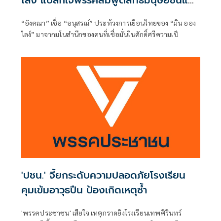
ไลง์ แปลกใจพรรคส้มพูดสิทธิมนุษยชนแต่
กลับเงียบ
“อังคณา” เชื่อ “อนุสรณ์” ประท้วงการเยือนไทยของ “มิน ออง
ไลง์” มาจากมโนสำนึกของคนที่เชื่อมั่นในศักดิ์ศรีความเป็
'ปชน.' จี้ยกระดับความปลอดภัยโรงเรียน
คุมเข้มอาวุธปืน ป้องเกิดเหตุซ้ำ
'พรรคประชาชน' เสียใจ เหตุกราดยิงโรงเรียนเทพศิรินทร์