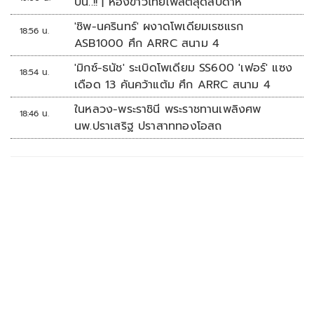
ปืน..!! | ห้องข่าวไทยโพสต์สุดสัปดาห์
'ชิพ-นครินทร์' ผงาดโพเดียมเรซแรก
18:56 น.
ASB1000 ศึก ARRC สนาม 4
'มิกซ์-ธนัช' ระเบิดโพเดียม SS600 'เฟอร์' แซง
18:54 น.
เดือด 13 คันคว้าแต้ม ศึก ARRC สนาม 4
ในหลวง-พระราชินี พระราชทานเพลิงศพ
18:46 น.
นพ.ปราเสริฐ ปราสาททองโอสถ