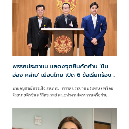
พรรคประชาชน แสดงจุดยืนคัดค้าน 'มิน
อ่อง หล่าย' เยือนไทย เปิด 6 ข้อเรียกร้อง
รัฐสภา-รัฐบาล
นายอนุสรณ์ ธรรมใจ สส.กทม. พรรคประชาชน (ปชน.) พร้อม
ด้วยนายศิรชัช ตรีวิศวเวทย์ คณะทำงานโครงการเครือข่าย
ประชาธิปไตยอาเซียนเพื่อสันติภาพ สิทธิมนุษยชน และการ
พัฒนาอย่างยั่งยืน แถลงคัดค้านการเยือนไทยอย่างเป็นทางการ
ของพลเอกอาวุโส มิน ออง ไลง์