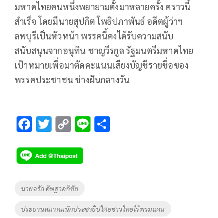
มหาดไทยคนหนึ่งพยายามตั้งมาหลายครั้ง คราวนี้
สำเร็จ โดยมีนายสุปกิต โพธิปภาพันธ์ อดีตผู้ว่าฯ
ลพบุรีเป็นหัวหน้า พรรคนี้คงได้รับความสนับ
สนับสนุนจากอนุทิน ชาญวีรกูล รัฐมนตรีมหาดไทย
เป้าหมายเพื่อมาตัดคะแนนเสียงบัญชีรายชื่อของ
พรรคประชาชน ช่างฝันกลางวัน
F
T
C
Li
S
ac
wi
o
n
h
e
tt
p
e
ar
b
er
y
e
o
Li
Tags
นายจรัล ดิษฐาอภิชัย
o
n
ประธานสมาคมนักประชาธิปไตยชาวไทยไร้พรมแดน
k
k