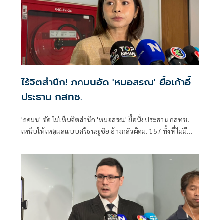
ไร้จิตสำนึก! ภคมนอัด 'หมอสรณ' ยื้อเก้าอี้
ประธาน กสทช.
'ภคมน' ซัด ไม่เห็นจิตสำนึก 'หมอสรณ' ยื้อนั่งประธาน กสทช.
เหน็บให้เหตุผลแบบศรีธนญชัย อ้างกลัวผิดม. 157 ทั้งที่ไม่มี
คุณสมบัติตั้งแต่แรก จี้ 'นายกฯ' เลิกแบก ยื่นโปรดเกล้าฯปลดพ้น
ตำแหน่งได้แล้ว