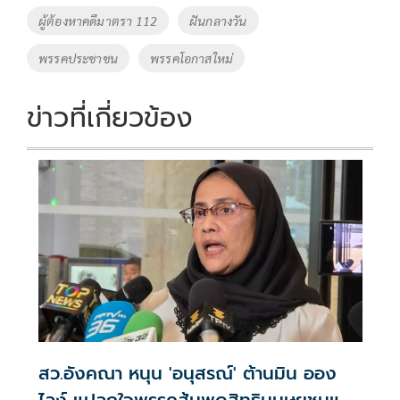
ผู้ต้องหาคดีมาตรา 112
ฝันกลางวัน
พรรคประชาชน
พรรคโอกาสใหม่
ข่าวที่เกี่ยวข้อง
สว.อังคณา หนุน 'อนุสรณ์' ต้านมิน ออง