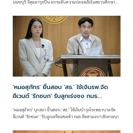
นนทบุรี จี้คุมอาวุธปืน-ยกระดับความปลอดภัยในสถานศึกษา
ของดเผยแพร่ความรุนแรง
'หมอสุภัทร' ยื่นสอบ 'สธ.' ใช้เงินรพ.จัด
อีเวนต์ 'รักชนก' รับลูกเร่งชง กมธ.
สังคายนา
'หมอสุภัทร’ บุกสภา ยื่นสอบ ‘สธ.’ ใช้เงินบำรุงโรงพยาบาลจัด
อีเวนต์ 'รักชนก' ’รับลูกเตรียมชงเข้า กมธ.ติดตามงบฯ สังคายนา